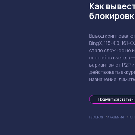
Как вывест
блокировки
Вывод криптовалюты
BingX, 115-ФЗ, 161
стало сложнее не и
способов вывода — 
вариантам от P2P и
действовать аккура
назначение, лимиты
Поделиться статьей
ГЛАВНАЯ
АКАДЕМИЯ
ТОП