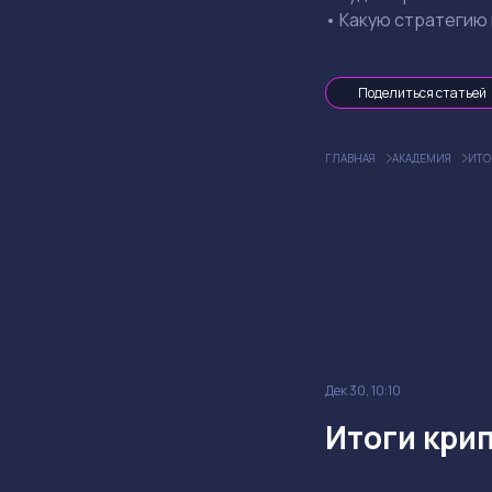
• Какую стратегию
Поделиться статьей
ГЛАВНАЯ
АКАДЕМИЯ
ИТО
Дек 30, 10:10
Итоги крип