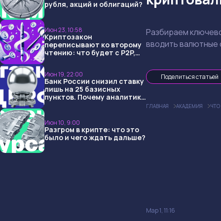
рубля, акций и облигаций?
Июн 23, 10:58
Разбираем ключево
Криптозакон
вводить валютные 
переписывают ко второму
чтению: что будет с P2P,
USDT и обменниками
Июн 19, 22:00
Поделиться статьей
Банк России снизил ставку
лишь на 25 базисных
пунктов. Почему аналитики
опять не угадали и что
ГЛАВНАЯ
АКАДЕМИЯ
ЧТО
ждать дальше?
Июн 10, 9:00
Разгром в крипте: что это
было и чего ждать дальше?
Мар 1, 11:16