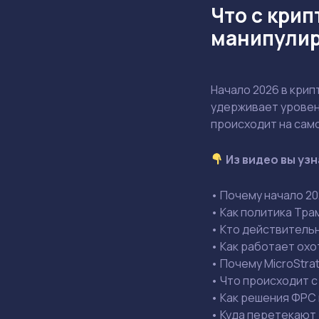
Что с крип
манипули
Начало 2026 в крип
удерживает уровень
происходит на само
Из видео вы уз
• Почему начало 20
• Как политика Тра
• Кто действитель
• Как работает охо
• Почему MicroStr
• Что происходит с
• Как решения ФРС 
• Куда перетекают 