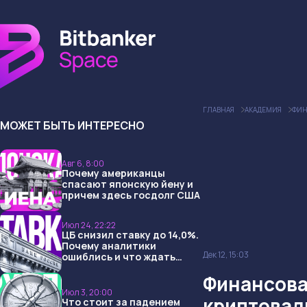
ГЛАВНАЯ
АКАДЕМИЯ
ФИН
МОЖЕТ БЫТЬ ИНТЕРЕСНО
Авг 6, 8:00
Почему американцы
спасают японскую йену и
причем здесь госдолг США
Июл 24, 22:22
ЦБ снизил ставку до 14,0%.
Почему аналитики
Дек 12, 15:03
ошиблись и что ждать
дальше?
Финансова
Июл 3, 20:00
криптовал
Что стоит за падением