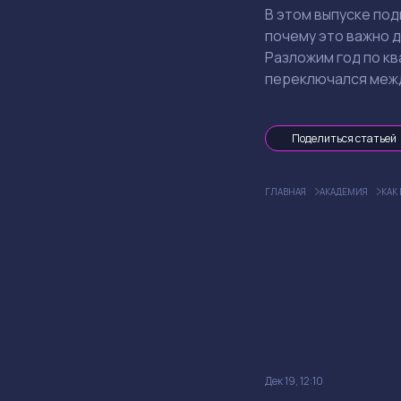
В этом выпуске под
почему это важно д
Разложим год по к
переключался меж
Поделиться статьей
ГЛАВНАЯ
АКАДЕМИЯ
КАК
Дек 19, 12:10