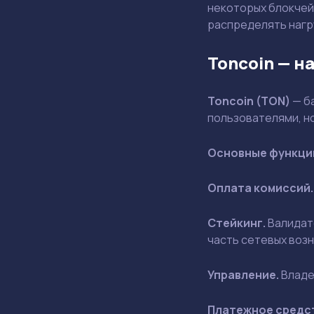
некоторых блокчей
распределять нагр
Toncoin — н
Toncoin (TON)
— б
пользователями, н
Основные функци
Оплата комиссий.
Стейкинг.
Валидато
часть сетевых воз
Управление.
Владе
Платежное средс