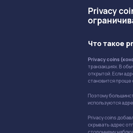
Privacy co
ограничив
Что такое p
Privacy coins (к
транзакциях. В об
открытой. Если ад
становится проще 
Поэтому большинст
используются адрес
Privacy coins доба
скрывать адрес отп
стороннему наблюд