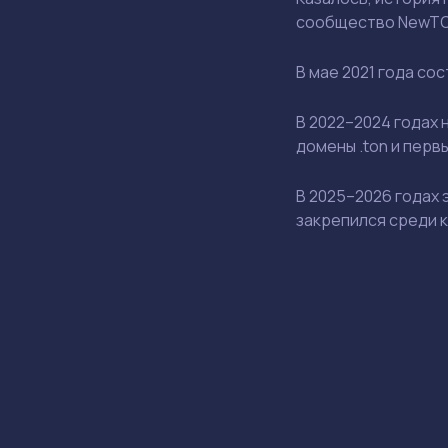
сообщество NewTO
В мае 2021 года со
В 2022–2024 годах 
домены
.ton
и перв
В 2025–2026 годах 
закрепился среди 