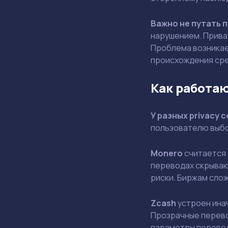
Важно не путать 
нарушением. Прива
Проблема возникае
происхождения сре
Как работа
У разных privacy 
пользователю выбо
Monero
считается 
переводах скрываю
риски. Биржам сло
Zcash
устроен ина
Прозрачные перево
параметры перевод