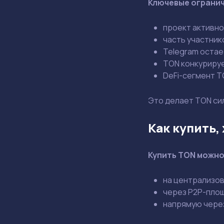
Ключевые ограни
проект активно
часть участник
Telegram остае
TON конкурирует
DeFi-сегмент T
Это делает TON си
Как купить,
Купить TON можн
на централизов
через P2P-пло
напрямую чере