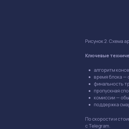
Рисунок 2. Схема 
Ключевые техниче
алгоритм консе
время блока — 
финальность тр
пропускная спо
комиссии — обы
поддержка смар
По скорости и стои
с Telegram.