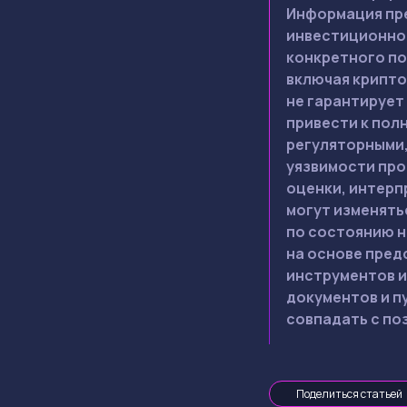
Информация пре
инвестиционной
конкретного по
включая крипто
не гарантирует
привести к пол
регуляторными,
уязвимости про
оценки, интерп
могут изменять
по состоянию н
на основе пред
инструментов и
документов и п
совпадать с по
Поделиться статьей