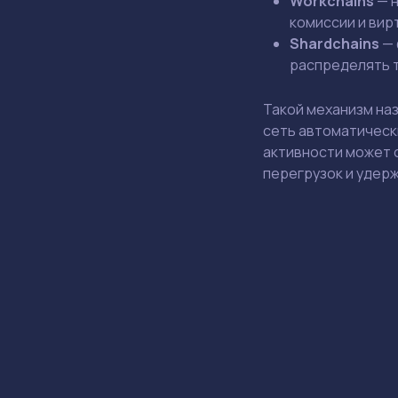
Workchains
— н
комиссии и вир
Shardchains
— 
распределять 
Такой механизм на
сеть автоматическ
активности может 
перегрузок и удерж