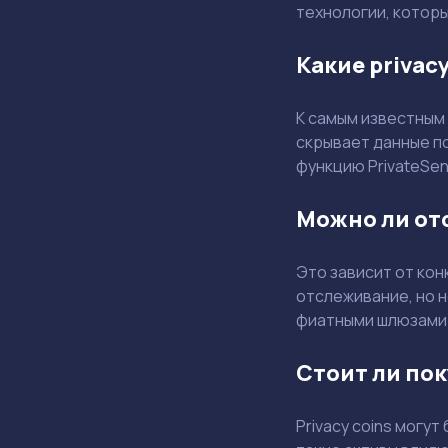
технологии, котор
Какие privac
К самым известным 
скрывает данные п
функцию PrivateSen
Можно ли отс
Это зависит от ко
отслеживание, но 
фиатными шлюзами 
Стоит ли пок
Privacy coins могу