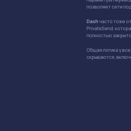
позволяет сети по
Dash
часто тоже от
PrivateSend, котор
полностью закрыто
Общая логика у все
скрываются, включе