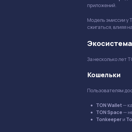
приложений.
Модель эмиссии у 
сжигаться, влияя н
Экосистема 
За несколько лет 
Кошельки
Пользователям дос
TON Wallet
— к
TON Space
— н
Tonkeeper
и
T