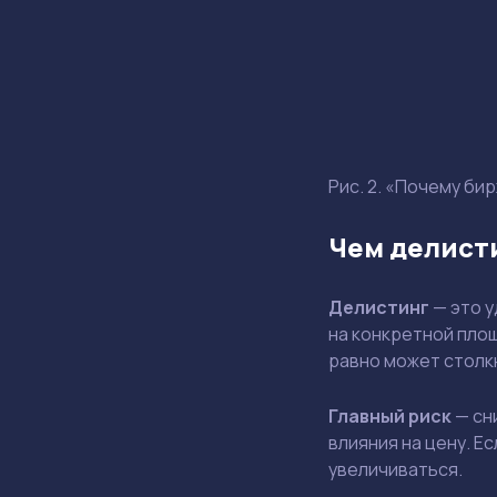
Рис. 2. «Почему би
Чем делист
Делистинг
—
это у
на конкретной площ
равно может столк
Главный риск
— сн
влияния на цену. Е
увеличиваться.