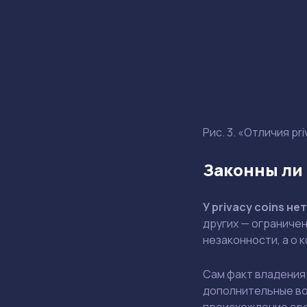
Рис. 3. «Отличия pr
Законны ли
У privacy coins н
других — ограничен
незаконности, а о 
Сам факт владения
дополнительные во
происхождение сре