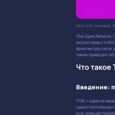
Май 11, 9:00
Ожигова В.
The Open Network (
экосистемы с собс
архитектуру сети, у
также приводит обз
Что такое 
Введение: п
TON — один из немн
самостоятельную г
код, сильная техн