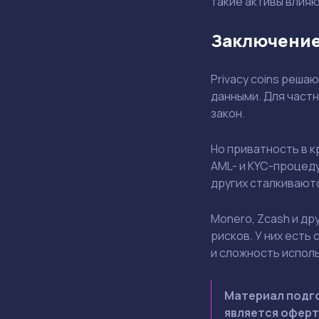
такие активы влияю
Заключени
Privacy coins реш
данными. Для част
закон.
Но приватность в 
AML- и KYC-процеду
других сталкивают
Monero, Zcash и д
рисков. У них есть
и сложность испол
Материал подго
является оферт