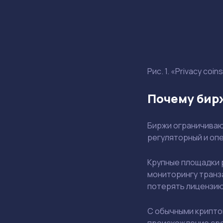
Рис. 1. «Privacy coin
Почему бирж
Биржи ограничивают
регуляторный и оп
Крупные площадки 
мониторингу транза
потерять лицензию
С обычными крипто
происхождение сре