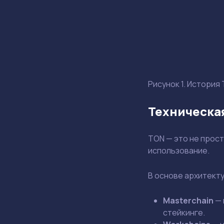
Рисунок 1. История
Техническая
TON — это не прос
использование.
В основе архитекту
Masterchain
— 
стейкинге.