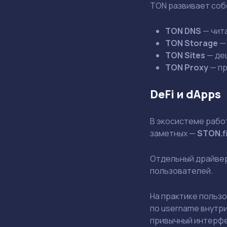
TON развивает соб
TON DNS
— чит
TON Storage
— 
TON Sites
— де
TON Proxy
— пр
DeFi и dApps
В экосистеме рабо
заметных —
STON.f
Отдельный драйвер 
пользователей.
На практике польз
по username внутри
привычный интерф