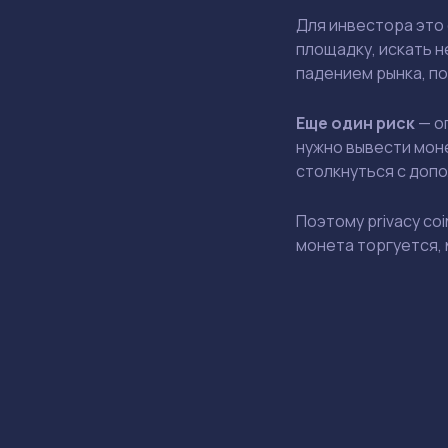
Для инвестора это 
площадку, искать н
падением рынка, по
Еще один риск
— о
нужно вывести моне
столкнуться с доп
Поэтому privacy co
монета торгуется, 