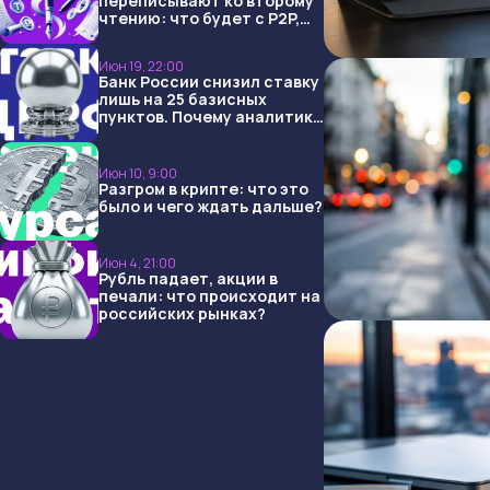
переписывают ко второму
чтению: что будет с P2P,
USDT и обменниками
Июн 19, 22:00
Банк России снизил ставку
лишь на 25 базисных
пунктов. Почему аналитики
опять не угадали и что
ждать дальше?
Июн 10, 9:00
Разгром в крипте: что это
было и чего ждать дальше?
Июн 4, 21:00
Рубль падает, акции в
печали: что происходит на
российских рынках?