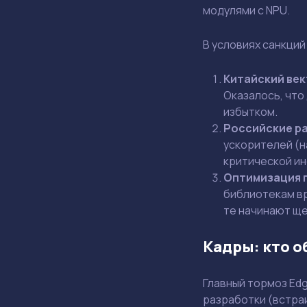
модулями с NPU.
В условиях санкций
Китайский век
Оказалось, что
избытком.
Российские р
ускорителей (н
критической ин
Оптимизация 
библиотекам вр
те начинают ще
Кадры: кто о
Главный тормоз Ed
разработки (встра