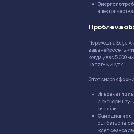
Энергопотреб
электричества,
Проблема об
Переход на Edge AI
ваша нейросеть «жи
когда у вас 5 000 
на пять минут?
Этот вызов сформ
Инкременталь
Инженеры научи
килобайт.
Самодиагност
ошибаться в ра
ждет сеанса св