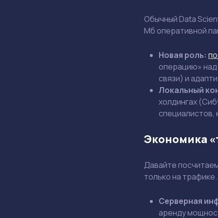
Обычный Data Scien
Мб оперативной па
Новая роль:
по
операцию» над 
связи) и адапт
Локальный ко
холдингах (Сиб
специалистов, 
Экономика «
Давайте посчитаем
только на трафике.
Серверная ин
аренду мощнос