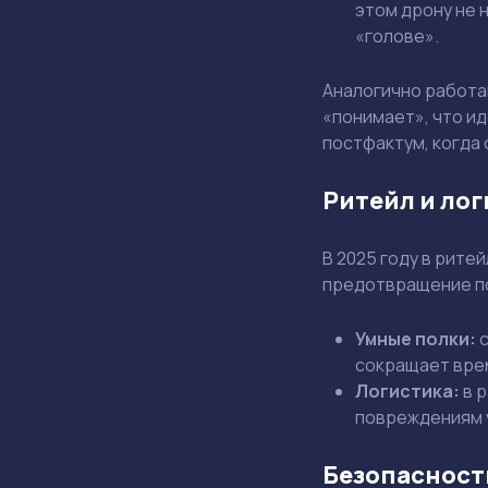
этом дрону не 
«голове».
Аналогично работаю
«понимает», что ид
постфактум, когда 
Ритейл и лог
В 2025 году в рите
предотвращение по
Умные полки:
с
сокращает врем
Логистика:
в р
повреждениям у
Безопасность