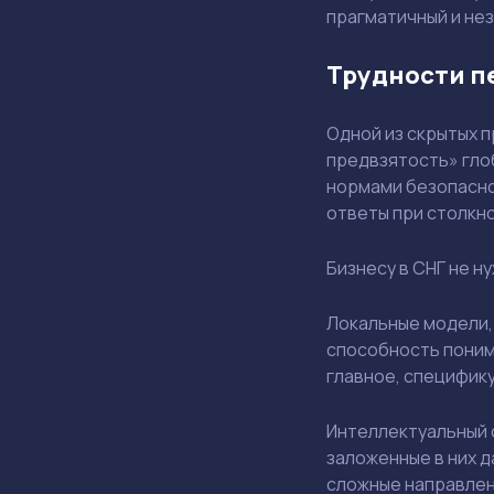
прагматичный и не
Трудности п
Одной из скрытых 
предвзятость» гло
нормами безопасно
ответы при столкн
Бизнесу в СНГ не н
Локальные модели,
способность поним
главное, специфику
Интеллектуальный 
заложенные в них д
сложные направлени