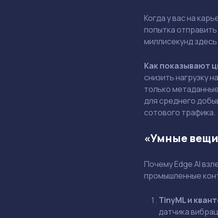
Когда у вас на кар
попытка отправить 
миллисекунд здесь
Как показывают 
снизить нагрузку н
только метаданные
для среднего добыв
сотового трафика.
«Умные вещи
Почему Edge AI вз
промышленные кон
TinyML и кван
датчика вибрац