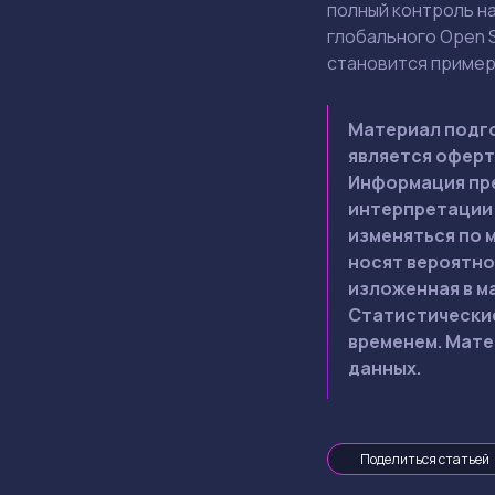
полный контроль н
глобального Open 
становится пример
Материал подго
является оферт
Информация пре
интерпретации 
изменяться по 
носят вероятно
изложенная в м
Статистические
временем. Мате
данных.
Поделиться статьей