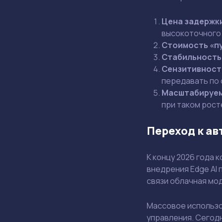
Цена задержк
высокоточного 
Стоимость «п
Стабильность
Сензитивност
передавать по
Масштабируем
при таком рост
Переход к а
К концу 2026 года
внедрения Edge AI 
связи облачная мо
Массовое использо
управления. Сегод