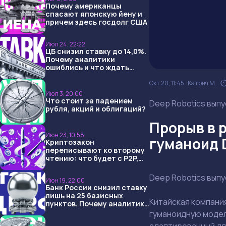
Почему американцы
спасают японскую йену и
причем здесь госдолг США
Июл 24, 22:22
ЦБ снизил ставку до 14,0%.
Почему аналитики
ошиблись и что ждать
дальше?
Окт 20, 11:45
Катрич М.
Июл 3, 20:00
Что стоит за падением
Deep Robotics вып
рубля, акций и облигаций?
Прорыв в 
Июн 23, 10:58
гуманоид 
Криптозакон
переписывают ко второму
чтению: что будет с P2P,
USDT и обменниками
Deep Robotics вып
Июн 19, 22:00
Банк России снизил ставку
лишь на 25 базисных
Китайская компани
пунктов. Почему аналитики
опять не угадали и что
гуманоидную моде
ждать дальше?
адаптированный д