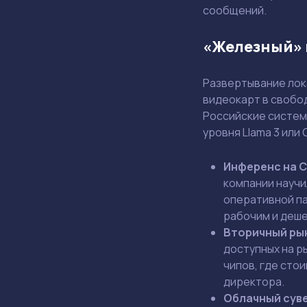
сообщений.
«Железный» 
Развертывание лок
видеокарт в свобо
Российские систем
уровня Llama 3 или
Инференс на C
компании научи
оперативной па
рабочим и деш
Вторичный рын
доступных на р
чипов, где сто
директора.
Облачный сув