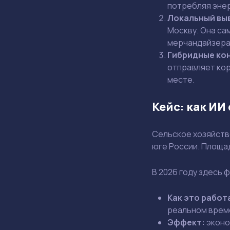
потребляя энер
Локальный выво
Москву. Она са
мерчандайзера
Гибридные ко
отправляет кор
месте.
Кейс: как ИИ
Сельское хозяйств
юге России. Площад
В 2026 году здесь
Как это работ
реальном време
Эффект:
эконо