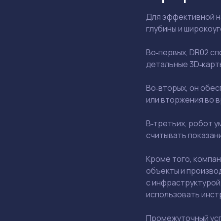
Для эффективной на
глубины и широкоу
Во‑первых, DR02 с
детальные 3D‑карт
Во‑вторых, он обе
или вторжения во 
В‑третьих, робот 
считывать показан
Кроме того, компа
объекты и произво
с инфраструктурой
использовать инст
Промежуточный усп