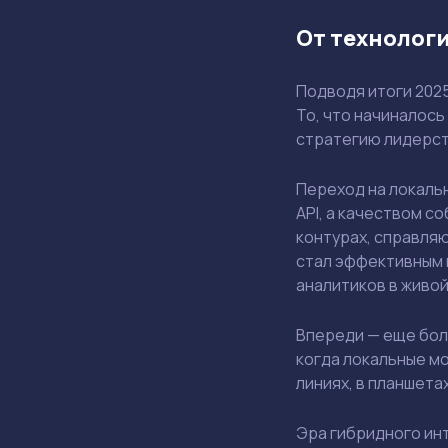
От технолог
Подводя итоги 202
То, что начиналось
стратегию лидерств
Переход на локаль
API, а качеством с
контурах, справля
стал эффективным 
аналитиков в живой
Впереди — еще боле
когда локальные м
линиях, в планшета
Эра гибридного инт