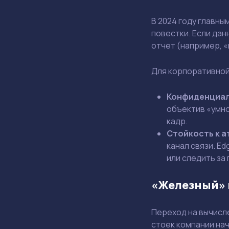
В 2024 году главны
повестки. Если дан
отчет (например, 
Для корпоративной
Конфиденциал
объектив «умно
кадр.
Стойкость к а
канал связи. E
или следить за
«Железный» в
Переход на вычисле
стоек компании на