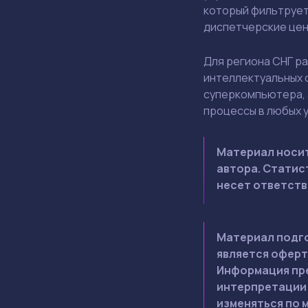
который фильтрует
диспетчерские цен
Для региона СНГ р
интеллектуальных с
суперкомпьютера, 
процессы в любых 
Материал носит
автора. Статис
несет ответств
Материал подго
является оферт
Информация пре
интерпретации 
изменяться по 