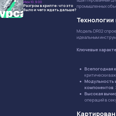
Июн 10, 9:00
Разгром в крипте: что это
промышленных объ
было и чего ждать дальше?
Технологии
Модель DR02 спрое
идеальным инструм
Ключевые характе
Всепогодная 
критически важ
Модульность 
компонентов
.
Высокая вычи
операций в сек
Картирован