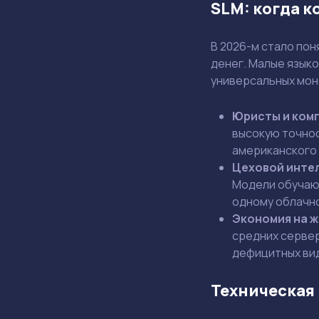
SLM: когда 
В 2026-м стало по
денег. Малые языко
универсальных мон
Юристы и ком
высокую точнос
американского 
Цеховой инте
Модели обучают
одному облачно
Экономия на ж
средних сервер
дефицитных вид
Техническая 