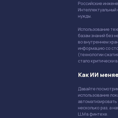
Российские инжене
Интеллектуальный с
нужды.
Использование тех
базам знаний без 
во внутреннем хра
информацию со сто
(технологии сжати
стало критически 
Как ИИ меня
Давайте посмотрим
использование лок
автоматизировать о
несколько раз, а н
LLM в финтехе.