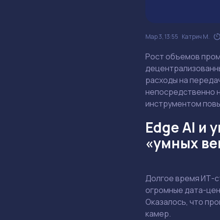
Мар 3, 13:55
Катрич М.
Рост объемов промы
децентрализованны
расходы на переда
непосредственно н
инструментом повы
Edge AI и 
«умных ве
Долгое время ИТ-ст
огромные дата-цен
Оказалось, что про
камер.