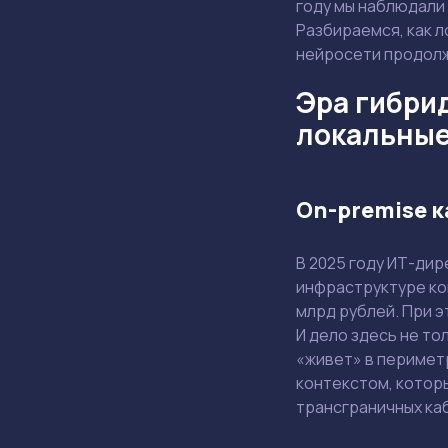
году мы наблюдали 
Разбираемся, как л
нейросети продол
Эра гибри
локальные
On-premise к
В 2025 году ИТ-ди
инфраструктуре ко
млрд рублей. При 
И дело здесь не то
«живет» в периметр
контекстом, которы
трансграничных каб