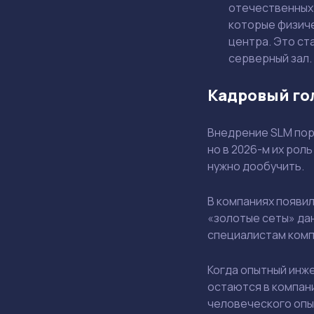
отечественных 
которые физиче
центра. Это ст
серверный зал.
Кадровый го
Внедрение SLM пор
но в 2026-м их ро
нужно дообучить.
В компаниях появил
«золотые сеты» да
специалистам комп
Когда опытный инже
остаются в компани
человеческого опы