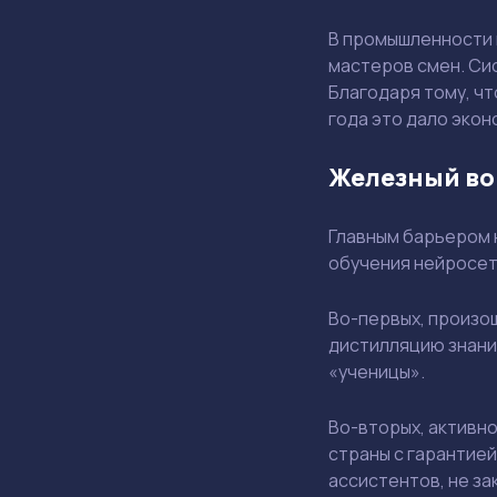
В промышленности 
мастеров смен. Си
Благодаря тому, чт
года это дало экон
Железный во
Главным барьером н
обучения нейросет
Во-первых, произо
дистилляцию знани
«ученицы».
Во-вторых, активн
страны с гарантие
ассистентов, не з