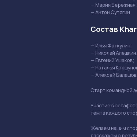
— Мария Бережная;
— Антон Сутягин.
Состав Khar
— Илья Фаткулин;
— Николай Алешкин
— Евгений Ушаков;
— Наталья Коршуно
— Алексей Балашов,
Старт командной э
Участие в эстафете
темпа каждого спо
Желаем нашим спор
расскажем о резул