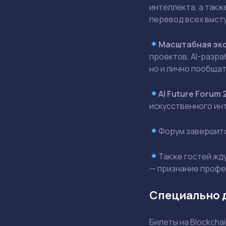
интеллекта, а такж
перевод всех высту
Масштабная эк
проектов, AI-разра
но и лично пообща
AI Future Forum 
искусственного инт
Форум завершит
Также гостей жд
— признание профе
Специально д
Билеты на Blockchai