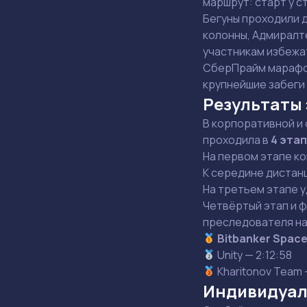
маршрут: старт у 
Бегуны проходили 
колонны, Адмиралт
участникам избежа
СберПрайм марафон
крупнейшие забеги 
Результаты
В корпоративной и
проходила в
4 эта
На первом этапе к
К середине дистанц
На третьем этапе у
Четвёртый этап и 
преследователя н
Bitbanker Spac
Unity — 2:12:58
Kharitonov Team 
Индивидуал