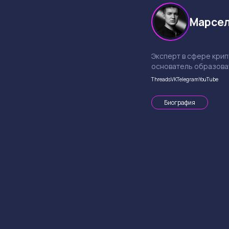
Марсел
Эксперт в сфере кри
основатель образова
Threads
VK
Telegram
YouTube
Биография