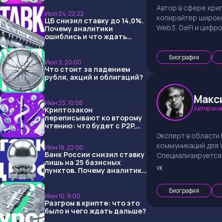
Автор в сфере кри
Июл 24, 22:22
копирайтер широк
ЦБ снизил ставку до 14,0%.
Web3, DeFi и цифр
Почему аналитики
ошиблись и что ждать
дальше?
Биография
Июл 3, 20:00
Что стоит за падением
рубля, акций и облигаций?
Макс
Июн 23, 10:58
Автор ана
Криптозакон
переписывают ко второму
чтению: что будет с P2P,
USDT и обменниками
Эксперт в области 
коммуникаций для W
Июн 19, 22:00
Банк России снизил ставку
Специализируется 
лишь на 25 базисных
инновационных IT-
VK
пунктов. Почему аналитики
технологий, данных
опять не угадали и что
ждать дальше?
Биография
Июн 10, 9:00
Разгром в крипте: что это
было и чего ждать дальше?