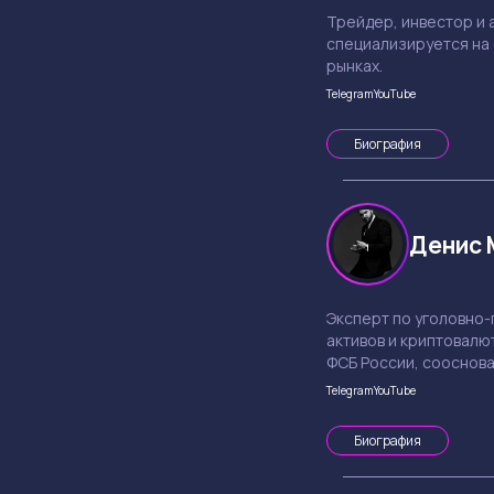
Трейдер, инвестор и 
специализируется на
рынках.
Telegram
YouTube
Биография
Денис 
Эксперт по уголовно
активов и криптовалю
ФСБ России, сооснова
Telegram
YouTube
Биография