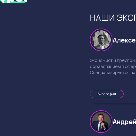
НАШИ ЭКС
Алексе
Экономист и предпри
образованием в сфере
Специализируется на
рынках и развитии кр
проектов.
Биография
Андрей