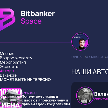
Мнения
Вопрос эксперту
ГЛАВНАЯ
СООБЩЕСТВО
А
Мероприятия
Эксперты
НАШИ АВТ
Авторы
Вакансии
МОЖЕТ БЫТЬ ИНТЕРЕСНО
Вале
Авг 6, 8:00
Почему американцы
Автор ма
спасают японскую йену и
причем здесь госдолг США