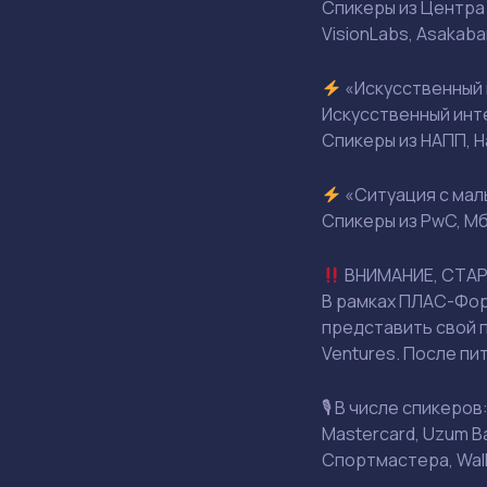
Спикеры из Центра
VisionLabs, Asakaban
«Искусственный и
Искусственный инт
Спикеры из НАПП, Ha
«Ситуация с мал
Спикеры из PwC, М
ВНИМАНИЕ, СТАРТ
В рамках ПЛАС-Фору
представить свой 
Ventures. После пи
🎙 В числе спикеров
Mastercard, Uzum B
Спортмастера, Walle