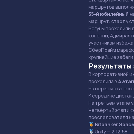
маршрутов выполня
35-й юбилейный 
маршрут: старт у 
Бегуны проходили 
колонны, Адмиралт
участникам избежа
СберПрайм марафон
крупнейшие забеги 
Результаты
В корпоративной и
проходила в
4 эта
На первом этапе к
К середине дистанц
На третьем этапе у
Четвёртый этап и 
преследователя н
Bitbanker Spac
Unity — 2:12:58