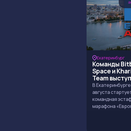
а
Екатеринбург
Команды Bit
Space и Khar
Team выступ
эстафете
В Екатеринбурге
марафона «
августа стартуе
— Азия» 202
командная эста
марафона «Евро
Азия» — на дист
выйдут сборные 
Space и Khariton