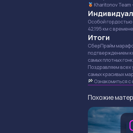
Kharitonov Team 
Индивидуал
Особой гордостью 
42,195 км с времен
Итоги
СберПрайм марафон
подтверждением ко
самых плотных гонк
Поздравляем всех 
самых красивых ма
Ознакомиться с 
Похожие мате