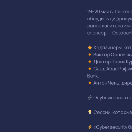
19–20 мая в Ташкен
обсудить цифровую
рынок капитала и 
спонсор — Octoban
Хедлайнеры, кот
Виктор Орловски
Доктор Тарик Кур
Саед Абас Рафик
Bank.
Антон Чень, дире
Опубликована п
Сессии, которые
«Cybersecurity б