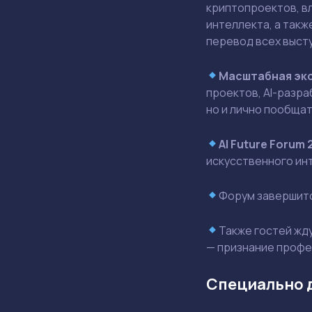
криптопроектов, в
интеллекта, а такж
перевод всех высту
Масштабная эк
проектов, AI-разра
но и лично пообща
AI Future Forum 
искусственного инт
Форум завершит
Также гостей жд
— признание профе
Специально д