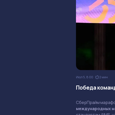
Июл 5, 8:00
2 мин
Победа команд
СберПрайм марафо
международных м
стандартам AIMS, ч