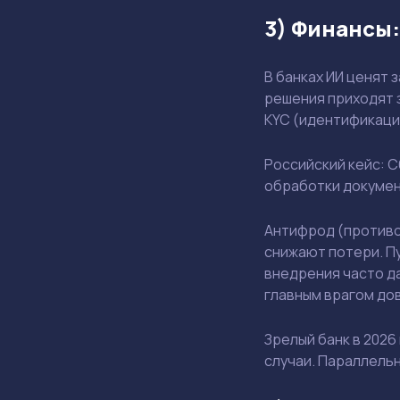
3) Финансы
В банках ИИ ценят 
решения приходят з
KYC (идентификация
Российский кейс: 
обработки документо
Антифрод (противо
снижают потери.​ П
внедрения часто д
главным врагом до
Зрелый банк в 202
случаи. Параллель