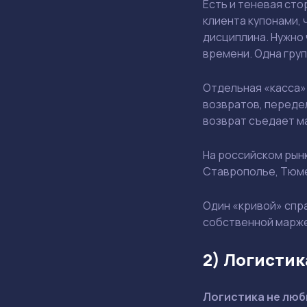
Есть и теневая ст
клиента купонами, 
дисциплина. Нужно
времени. Одна груп
Отдельная «касса»
возвратов, передел
возврат съедает ма
На российском рынк
Ставрополье, Тюме
Один «кривой» спра
собственной марж
2) Логистик
Логистика не лю