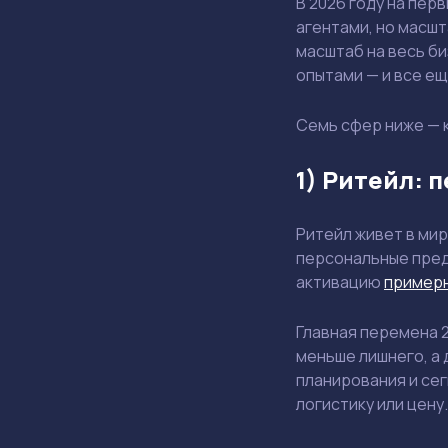
В 2026 году на пер
агентами, но масшт
масштаб на весь би
опытами — и все е
Семь сфер ниже — к
1) Ритейл: 
Ритейл живет в мир
персональные пред
активацию
примерн
Главная перемена 2
меньше лишнего, а 
планирования и сег
логистику или цену.