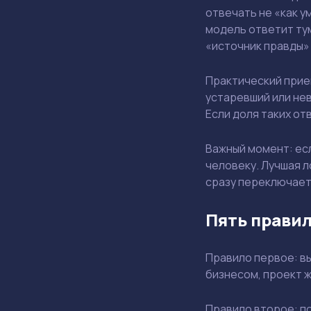
отвечать не «как у
модель ответит тум
«источник правды» 
Практический прием
устаревший или не
Если доля таких от
Важный момент: есл
человеку. Лучшая л
сразу переключает
Пять прави
Правило первое: вы
бизнесом, проект 
Правило второе: по