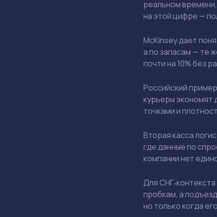
реальном времени,
на этой цифре — по
McKinsey дает пон
а по запасам — те 
почти на 10% без р
Российский пример
курьеры экономят д
точками и плотност
Вторая касса логи
где данные по спро
компании нет едино
Для СНГ‑контекста 
пробкам, а подъезд
но только когда ег