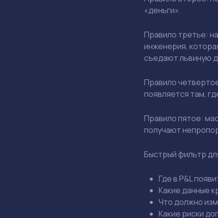
«деньги».
Правило третье: на
инженерия, котора
съедают львиную д
Правило четвертое:
появляется там, гд
Правило пятое: ма
получают непропор
Быстрый фильтр дл
Где в P&L появи
Какие данные к
Что должно изм
Какие риски до