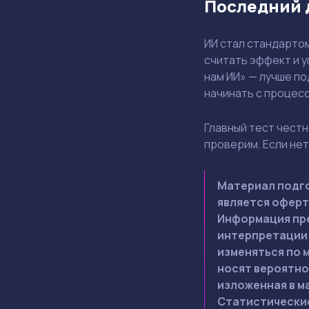
Последний 
ИИ стал стандартом
считать эффект и у
нам ИИ» — лучше по
начинать с процесс
Главный тест честн
проверим. Если нет
Материал подго
является оферт
Информация пре
интерпретации 
изменяться по 
носят вероятно
изложенная в м
Статистические