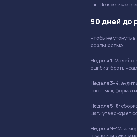
По какой метри
90 дней до 
Чтобы не утонуть в
реальностью.
Неделя 1–2
: выбор
ошибка: брать «са
Неделя 3–4
: аудит
системах, форматы
Неделя 5–8
: сборк
шаги утверждает со
Неделя 9–12
: изме
лучше или хуже, и 