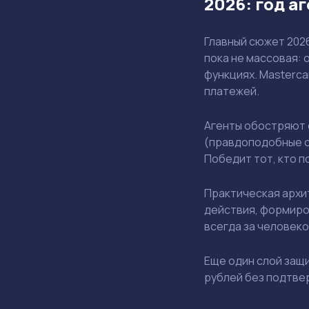
2026: год а
Главный сюжет 2026
пока не массовая:
функциях.​ Masterc
платежей.​
Агенты обостряют 
(правдоподобные о
Победит тот, кто п
Практическая архи
действия, формиров
всегда за человеко
Еще один слой защи
рублей без подтвер