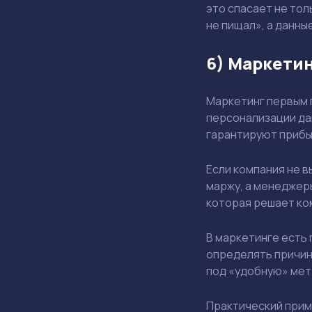
это спасает не тол
не пищал», а данны
6) Маркетин
Маркетинг первым п
персонализации д
гарантируют прибы
Если компания не 
маржу, а менеджеры
которая решает ком
В маркетинге есть 
определять причину
под «удобную» метр
Практический приме