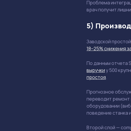
Проблема интеграци
врач получит лишн
5) Произво
Заводской простой
18–25% снижения з
По данным отчета 
выручки
у 500 круп
простоя
.​
Прогнозное обслуж
переводит ремонт и
оборудовании (виб
поведение станка и
Второй слой — comp