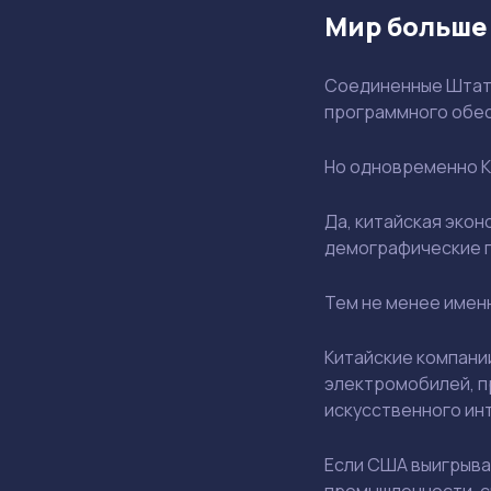
Мир больше
Соединенные Штаты
программного обес
Но одновременно К
Да, китайская эко
демографические п
Тем не менее имен
Китайские компани
электромобилей, п
искусственного ин
Если США выигрываю
промышленности, с