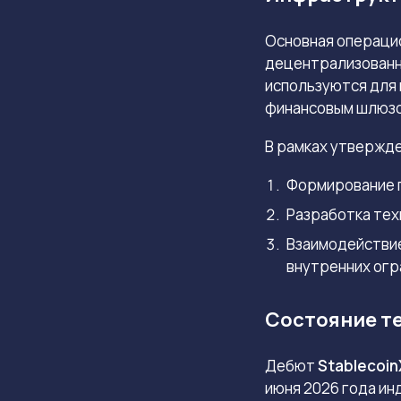
Основная операци
децентрализованно
используются для 
финансовым шлюзо
В рамках утвержде
Формирование п
Разработка тех
Взаимодействие
внутренних огр
Состояние те
Дебют
Stablecoin
июня 2026 года ин