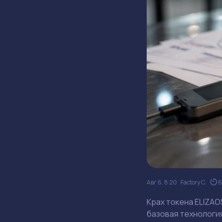
Авг 6, 8:20
Factory C.
6
Крах токена ELIZAO
базовая технологи