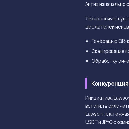
Актив изначально 
Технологическую 
держателей иеновы
Генерацию QR-к
Сканирование к
Обработку онче
Конкуренция
Инициатива Lawson
вступил в силу че
Lawson, платежна
USDT и JPYC с коми