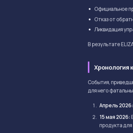
Официальное пр
Отказ от обратн
Ликвидация упра
В результате ELIZ
Хронология 
События, приведши
для него фатальны
Апрель 2026
15 мая 2026:
E
продукта для 