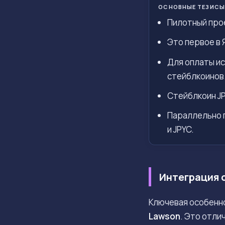
ОСНОВНЫЕ ТЕЗИСЫ
Пилотный прое
Это первое в 
Для оплаты ис
стейблкоинов
Стейблкоин JP
Параллельно п
и JPYC.
Интеграция 
Ключевая особенн
Lawson
. Это отли