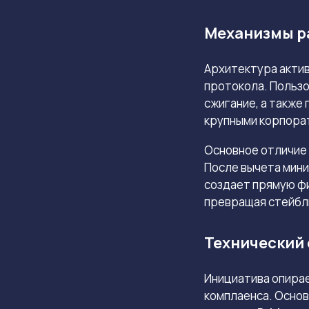
Механизмы р
Архитектура актив
протокола. Пользо
сжигание, а также
крупными корпора
Основное отличие 
После вычета мин
создает прямую ф
превращая стейблк
Технический 
Инициатива опира
комплаенса. Осно