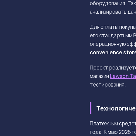
оборудования. Так
анализировать дан
Для оплаты покупа
его стандартным P
операционную эффе
convenience stor
Проект реализует
магазин
Lawson Ta
тестирования.
Технологичес
Платежным средс
года. К маю 2026 