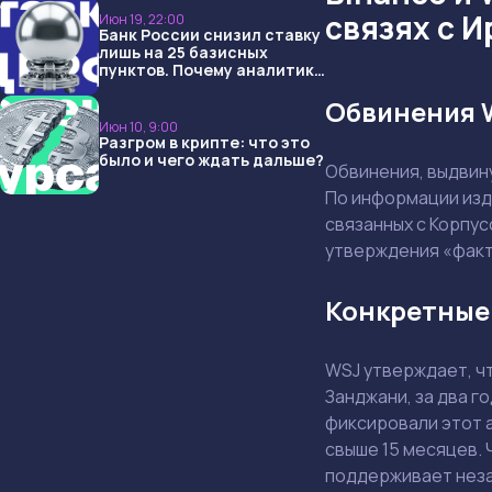
связях с 
Июн 19, 22:00
Банк России снизил ставку
лишь на 25 базисных
пунктов. Почему аналитики
опять не угадали и что
Обвинения W
ждать дальше?
Июн 10, 9:00
Разгром в крипте: что это
было и чего ждать дальше?
Обвинения, выдвину
По информации изд
связанных с Корпус
утверждения «факт
Конкретные
WSJ утверждает, ч
Занджани, за два 
фиксировали этот а
свыше 15 месяцев. 
поддерживает неза