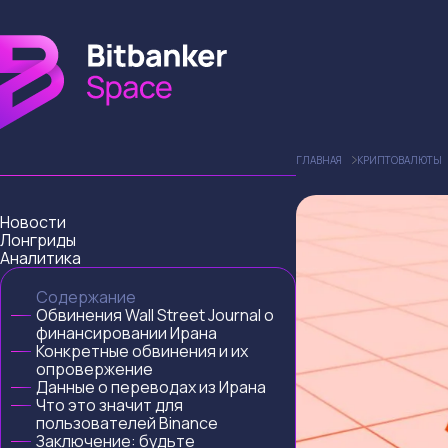
ГЛАВНАЯ
КРИПТОВАЛЮТЫ
Новости
Лонгриды
Аналитика
Содержание
Обвинения Wall Street Journal о
финансировании Ирана
Конкретные обвинения и их
опровержение
Данные о переводах из Ирана
Что это значит для
пользователей Binance
Заключение: будьте