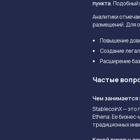
пункта
.
Подобный 
Аналитики отмечаю
размещений. Для 
Повышение дове
Создание легал
Расширение баз
Частые вопр
Чем занимается 
StablecoinX — это
Ethena. Ее бизнес
традиционных инв
Какой тикер у ак