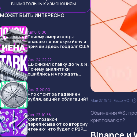
внимательны к изменениям
МОЖЕТ БЫТЬ ИНТЕРЕСНО
Авг 6, 8:00
Почему американцы
спасают японскую йену и
причем здесь госдолг США
Июл 24, 22:22
ЦБ снизил ставку до 14,0%.
Почему аналитики
ошиблись и что ждать
дальше?
Июл 3, 20:00
Что стоит за падением
рубля, акций и облигаций?
Май 27, 15:13
Factory C.
Обвинения WSJ прот
Июн 23, 10:58
Криптозакон
криптовалют?
переписывают ко второму
чтению: что будет с P2P,
Binance и 
USDT и обменниками