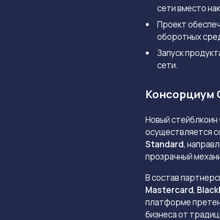
сети вместо на
Проект обеспеч
оборотных сре
Запуск продукт
сети.
Консорциум O
Новый стейблкоин
осуществляется со
Standard
, направ
прозрачный механ
В состав партнерс
Mastercard
,
Blac
платформе претен
бизнеса от традиц