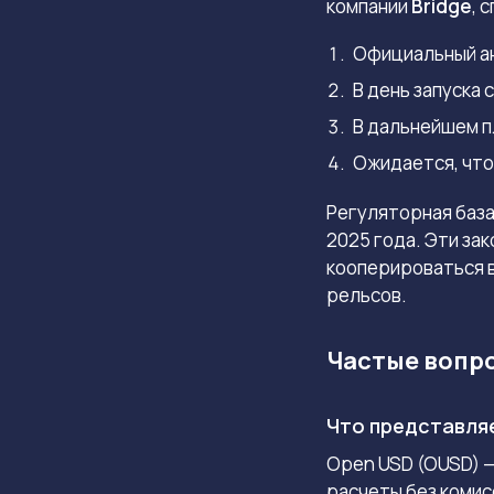
компании
Bridge
, 
Официальный ан
В день запуска
В дальнейшем п
Ожидается, что
Регуляторная баз
2025 года. Эти за
кооперироваться в
рельсов.
Частые вопр
Что представля
Open USD (OUSD) 
расчеты без комис