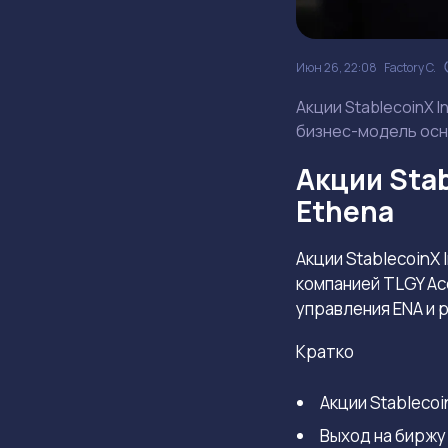
Июн 26, 22:08
Factory C.
Акции StablecoinX 
бизнес-модель осн
Акции Sta
Ethena
Акции StablecoinX
компанией TLGY Ac
управления ENA и р
Кратко
Акции Stablecoi
Выход на биржу