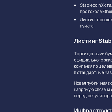
StablecoinX ст
протокола Ethe
Листинг прошел
пункта.
Листинг Stab
Торги ценными бу
официального закр
компания по целев
в стандартные
nas
Новая публичная к
напрямую связана
перед регулятора
Инфраструкту