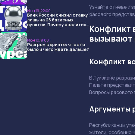
USDT и обменниками
Узнайте о гневе и 
Июн 19, 22:00
расового представ
Банк России снизил ставку
лишь на 25 базисных
пунктов. Почему аналитики
Конфликт 
опять не угадали и что
ждать дальше?
вызывают 
Июн 10, 9:00
Разгром в крипте: что это
было и чего ждать дальше?
Конфликт во
В Луизиане разрази
Палате представит
Вопросы расового 
Аргументы 
Республиканцы утв
жители, особенно 