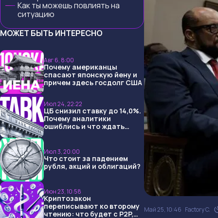
Как ты можешь повлиять на
ситуацию
МОЖЕТ БЫТЬ ИНТЕРЕСНО
Авг 6, 8:00
Почему американцы
спасают японскую йену и
причем здесь госдолг США
Июл 24, 22:22
ЦБ снизил ставку до 14,0%.
Почему аналитики
ошиблись и что ждать
дальше?
Июл 3, 20:00
Что стоит за падением
рубля, акций и облигаций?
Июн 23, 10:58
Криптозакон
переписывают ко второму
Май 25, 10:46
Factory C.
чтению: что будет с P2P,