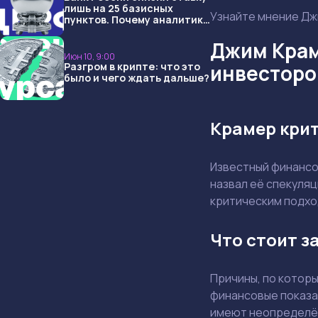
лишь на 25 базисных
Узнайте мнение Джи
пунктов. Почему аналитики
опять не угадали и что
ждать дальше?
Джим Краме
Июн 10, 9:00
Разгром в крипте: что это
инвесторо
было и чего ждать дальше?
Крамер крит
Известный финансов
назвал её спекуляц
критическим подход
Что стоит з
Причины, по которы
финансовые показа
имеют неопределённ