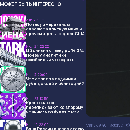
МОЖЕТ БЫТЬ ИНТЕРЕСНО
Авг 6, 8:00
Почему американцы
спасают японскую йену и
причем здесь госдолг США
Июл 24, 22:22
ЦБ снизил ставку до 14,0%.
Почему аналитики
ошиблись и что ждать
дальше?
Июл 3, 20:00
Что стоит за падением
рубля, акций и облигаций?
Июн 23, 10:58
Криптозакон
переписывают ко второму
чтению: что будет с P2P,
USDT и обменниками
Июн 19, 22:00
Май 27, 9:46
Factory C.
Банк России снизил ставку