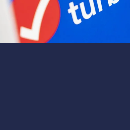
3 мин
на 10% после отчета о доходах. Узнайте причины падения и
it упали на 10% после отчета о
ия
й поворот для инвесторов