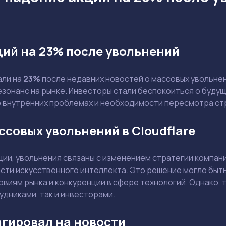
ий на 23% после увольнений
али на
23%
после недавних новостей о массовых увольнен
зонанс на рынке. Инвесторы стали беспокоиться о будущ
 внутренних проблемах и необходимости пересмотра ст
совых увольнений в Cloudflare
ии, увольнения связаны с изменением стратегии компани
асти искусственного интеллекта. Это решение могло бы
виям рынка и конкуренции в сфере технологий. Однако, 
удниками, так и инвесторами.
Задать вопрос эксперту
Выбрать эксперта
агировал на новости