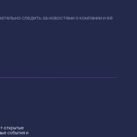
мательно следить за новостями о компании и её
ет открытые
вые события и