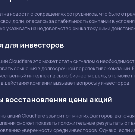
 на новости о сокращениях сотрудников, что было отраж
Ваш e-mail не будет опубликован
свои доли, опасаясь за стабильность компании в услови
кже указывать на недовольство рынка текущими действия
я для инвесторов
ций Cloudflare это может стать сигналом о необходимос
Держите меня в курсе: эксклюзивные материалы и новости рынка на
почту
звать сомнения в долгосрочной перспективе компании. Е
Даю согласие на обработку персональных данных
Отправить вопрос
сственный интеллект в свою бизнес-модель, это может пр
в действиях компании вызывает вопросы у инвесторов.
Смотреть
Смотреть
ы восстановления цены акций
ы акций Cloudflare зависит от многих факторов, включая
омпания сможет показать положительные результаты от в
новлению уверенности среди инвесторов. Однако, если и