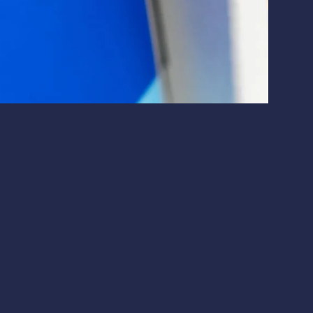
Макроэкономика
Финтех
 что это значит для инвесторов.
 доходах: причины и