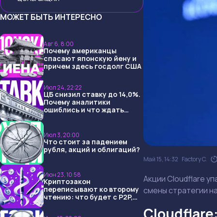
МОЖЕТ БЫТЬ ИНТЕРЕСНО
Авг 6, 8:00
Почему американцы
спасают японскую йену и
причем здесь госдолг США
Июл 24, 22:22
ЦБ снизил ставку до 14,0%.
Почему аналитики
ошиблись и что ждать
дальше?
Июл 3, 20:00
Что стоит за падением
рубля, акций и облигаций?
Май 15, 14:32
Factory C.
Июн 23, 10:58
Акции Cloudflare у
Криптозакон
переписывают ко второму
смены стратегии на
чтению: что будет с P2P,
USDT и обменниками
Cloudflare