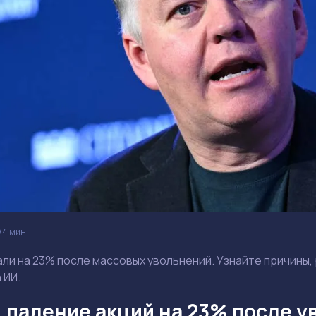
4 мин
пали на 23% после массовых увольнений. Узнайте причины
 ИИ.
: падение акций на 23% после 