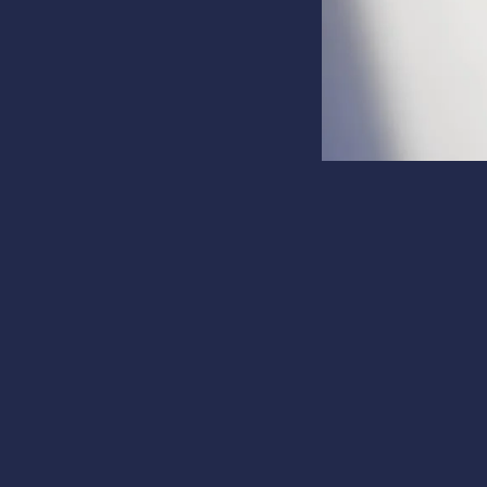
Май 28, 16:58
Factory C.
Акции Intuit упали 
Акции Intu
последств
Неожиданны