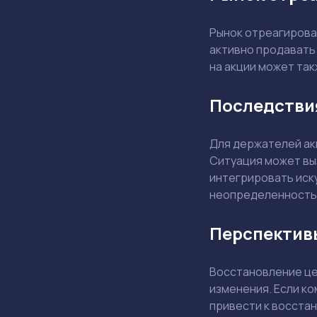
Рынок отреагировал
активно продавать 
на акции может та
Последстви
Для держателей ак
Ситуация может вы
интегрировать иску
неопределенность 
Перспектив
Восстановление цен
изменения. Если к
привести к восста