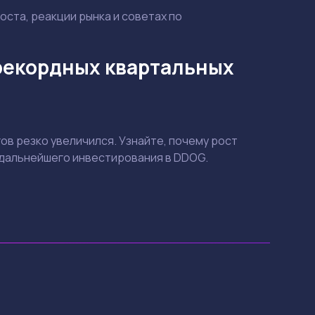
оста, реакции рынка и советах по
 рекордных квартальных
гов резко увеличился. Узнайте, почему рост
я дальнейшего инвестирования в DDOG.
Смотреть
Смотреть