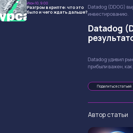
Июн 10, 9:00
Datadog (DDOG) выр
Разгром в крипте: что это
было и чего ждать дальше?
инвестированию.
Datadog (
результат
Datadog удивил рын
прибыли важен, ка
Поделиться статьей
Автор статьи