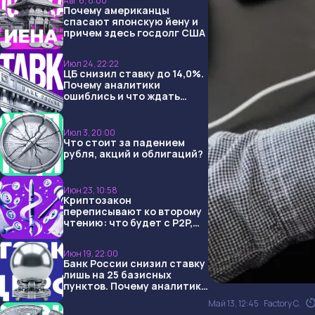
Авг 6, 8:00
Почему американцы
спасают японскую йену и
причем здесь госдолг США
Июл 24, 22:22
ЦБ снизил ставку до 14,0%.
Почему аналитики
ошиблись и что ждать
дальше?
Июл 3, 20:00
Что стоит за падением
рубля, акций и облигаций?
Июн 23, 10:58
Криптозакон
переписывают ко второму
чтению: что будет с P2P,
USDT и обменниками
Июн 19, 22:00
Банк России снизил ставку
лишь на 25 базисных
пунктов. Почему аналитики
опять не угадали и что
Май 13, 12:45
Factory C.
ждать дальше?