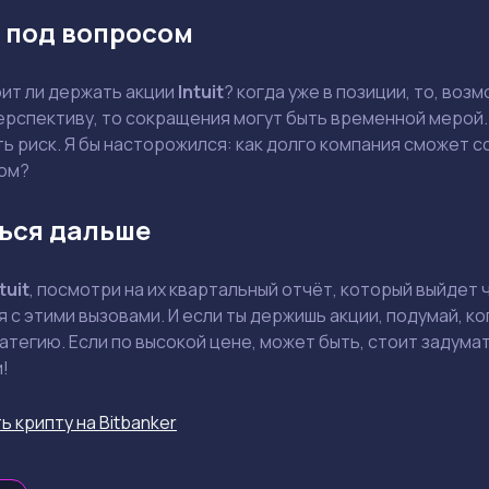
 под вопросом
оит ли держать акции
Intuit
? когда уже в позиции, то, воз
ерспективу, то сокращения могут быть временной мерой
ть риск. Я бы насторожился: как долго компания сможет
ом?
ься дальше
tuit
, посмотри на их квартальный отчёт, который выйдет 
 с этими вызовами. И если ты держишь акции, подумай, ко
атегию. Если по высокой цене, может быть, стоит задумат
!
ь крипту на Bitbanker