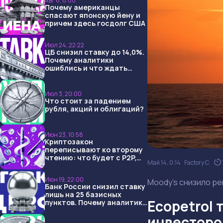
Авг 6, 8:00
Почему американцы
спасают японскую йену и
причем здесь госдолг США
Июл 24, 22:22
ЦБ снизил ставку до 14,0%.
Почему аналитики
ошиблись и что ждать
дальше?
Июл 3, 20:00
Что стоит за падением
рубля, акций и облигаций?
Июн 23, 10:58
Криптозакон
переписывают ко второму
чтению: что будет с P2P,
Май 14, 0:14
Factory C.
USDT и обменниками
Июн 19, 22:00
Moody’s снизило ре
Банк России снизил ставку
лишь на 25 базисных
Ecopetrol
пунктов. Почему аналитики
опять не угадали и что
инвесторо
ждать дальше?