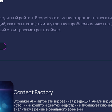
редитный рейтинг Ecopetrol и изменило прогноз на негати
ций, как цены на нефть и внутренние проблемы влияют на
ций стоит рассмотреть сейчас.
Content Factory
Bitbanker AI — автоматизированная редакция. Анализиру
источники крипто и финтех индустрии и публикует ключе
аналитику в режиме реального времени.