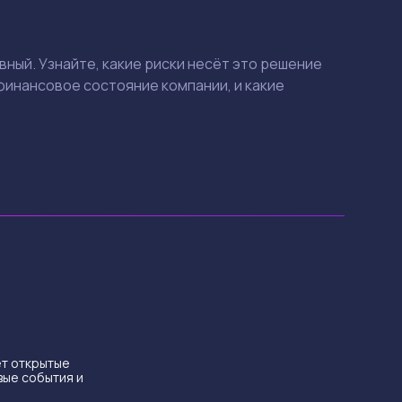
вный. Узнайте, какие риски несёт это решение
 финансовое состояние компании, и какие
ет открытые
вые события и