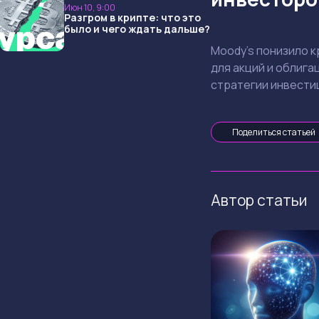
Июн 10, 9:00
Разгром в крипте: что это
было и чего ждать дальше?
Moody’s понизило к
для акций и облига
стратегии инвести
Поделиться статьей
Автор статьи