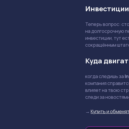
Инвестиции
Теперь вопрос: ст
на долгосрочную п
инвестиции, тут ес
сокращённым штат
Куда двигат
когда следишь за
In
компания справится
влияет на твою стр
следи за новостями
→
Купить и обменят