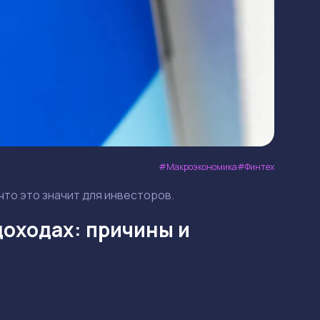
Макроэкономика
Финтех
 что это значит для инвесторов.
 доходах: причины и
Смотреть
Смотреть