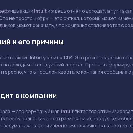
 держишь акции
Intuit
и ждёшь отчёт о доходах, а тут така
Это не просто цифры — это сигнал, который может измен
дников может означать, что компания сталкивается с с
ий и его причины
отчёта акции
Intuit
упали на
10%
. Это резкое падение ста
в по доходам на следующий квартал. Прогнозы формирую
нтересно, что в прошлом квартале компания сообщила о 
дит в компании
ала — это серьёзный шаг.
Intuit
пытается оптимизироват
 тут есть нюанс: как это отразится на их продуктах и об
т задуматься, как эти изменения повлияют на качество о