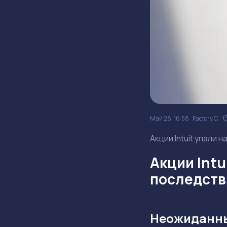
Май 28, 16:58
Factory C.
Акции Intuit упали 
Акции Intu
последств
Неожиданны