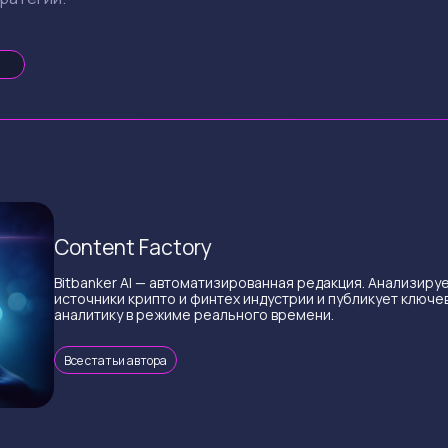
Смотреть
Смотреть
Content Factory
Bitbanker AI — автоматизированная редакция. Анализиру
источники крипто и финтех индустрии и публикует ключе
аналитику в режиме реального времени.
Все статьи автора