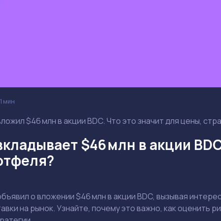
Задать вопрос эксперту
Выбрать эксперта
1 мин
Ваш e-mail не будет опубликован
ложил $46 млн в акции BDC. Что это значит для цены, стр
кладывает $46 млн в акции BDC 
ртфеля?
Держите меня в курсе: эксклюзивные материалы и новости рынка на
почту
Даю согласие на обработку персональных данных
бъявил о вложении $46 млн в акции BDC, вызывая интере
Отправить вопрос
авки на рынок. Узнайте, почему это важно, как оценить ри
ратегии.