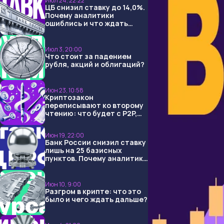
Июл 24, 22:22
ЦБ снизил ставку до 14,0%.
Почему аналитики
ошиблись и что ждать
дальше?
Июл 3, 20:00
Что стоит за падением
рубля, акций и облигаций?
Июн 23, 10:58
Криптозакон
переписывают ко второму
чтению: что будет с P2P,
USDT и обменниками
Июн 19, 22:00
Банк России снизил ставку
лишь на 25 базисных
пунктов. Почему аналитики
опять не угадали и что
ждать дальше?
Июн 10, 9:00
Разгром в крипте: что это
было и чего ждать дальше?