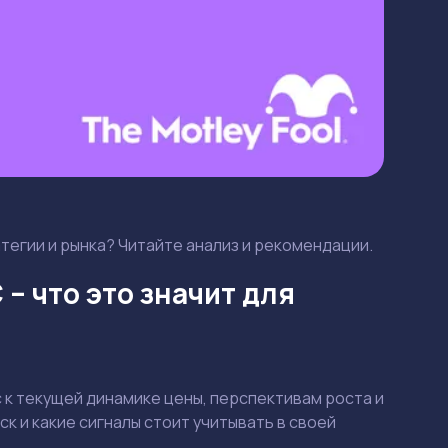
атегии и рынка? Читайте анализ и рекомендации.
– что это значит для
с к текущей динамике цены, перспективам роста и
ск и какие сигналы стоит учитывать в своей