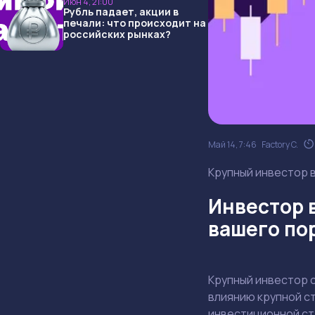
Июн 4, 21:00
Рубль падает, акции в
печали: что происходит на
российских рынках?
Май 14, 7:46
Factory C.
Крупный инвестор в
Инвестор в
вашего по
Крупный инвестор о
влиянию крупной ст
инвестиционной ст