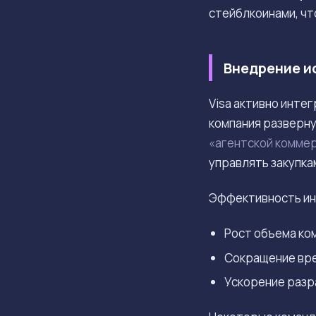
стейблкоинами, чт
Внедрение и
Visa активно инте
компания разверн
«агентской комме
управлять закупка
Эффективность инв
Рост объема ком
Сокращение врем
Ускорение разр