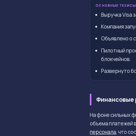
ОСНОВНЫЕ ТЕЗИСЫ
Выручка Visa з
Компания запу
Объявлено о 
Пилотный прое
блокчейнов.
Развернуто бо
Финансовые 
На фоне сильных ф
объема платежей в
персонала
, что с