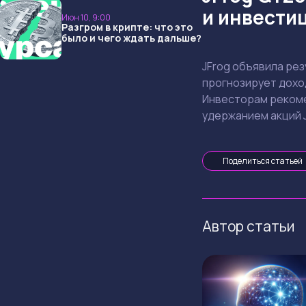
ждать дальше?
и инвести
Июн 10, 9:00
Разгром в крипте: что это
было и чего ждать дальше?
JFrog объявила резу
прогнозирует доход
Инвесторам рекоме
удержанием акций J
Поделиться статьей
Автор статьи