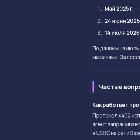
Май 2025 г.
— 
24 июня 2026 
14 июля 2026 
По данным на июль
машинами. За посл
Частые вопр
Как работает про
Протокол x402 исп
агент запрашивает
в USDC на сети Bas