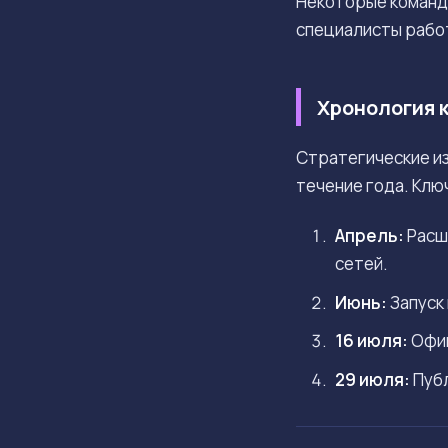
Некоторые команд
специалисты работ
Хронология к
Стратегические из
течение года. Клю
Апрель:
Расш
сетей.
Июнь:
Запуск 
16 июля:
Офиц
29 июля:
Публ