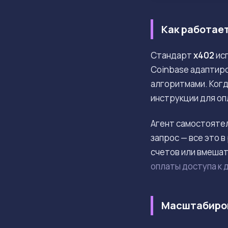
Как работае
Стандарт
x402
исп
Coinbase адаптир
алгоритмами. Когд
инструкции для оп
Агент самостояте
запрос — все это 
счетов или вмеша
оплаты доступа к 
Масштабиров