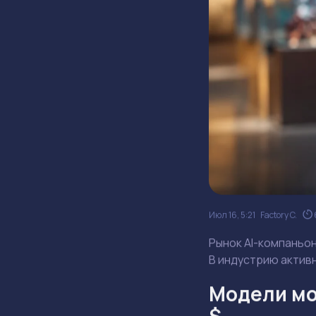
Июл 16, 5:21
Factory C.
Рынок AI-компаньо
В индустрию актив
Модели мо
$