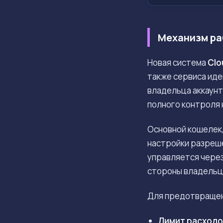
Механизм раб
Новая система
Clo
также сервиса ид
владельца аккаунт
полного контроля 
Основной кошелек
настройки разреш
управляется через
стороны владельц
Для предотвращен
Лимит расходо