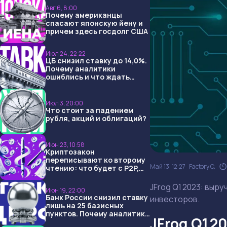
Авг 6, 8:00
Почему американцы
спасают японскую йену и
причем здесь госдолг США
Июл 24, 22:22
ЦБ снизил ставку до 14,0%.
Почему аналитики
ошиблись и что ждать
дальше?
Июл 3, 20:00
Что стоит за падением
рубля, акций и облигаций?
Июн 23, 10:58
Криптозакон
переписывают ко второму
Май 13, 12:27
Factory C.
чтению: что будет с P2P,
USDT и обменниками
JFrog Q1 2023: выру
Июн 19, 22:00
Банк России снизил ставку
инвесторов.
лишь на 25 базисных
пунктов. Почему аналитики
JFrog Q1 2
опять не угадали и что