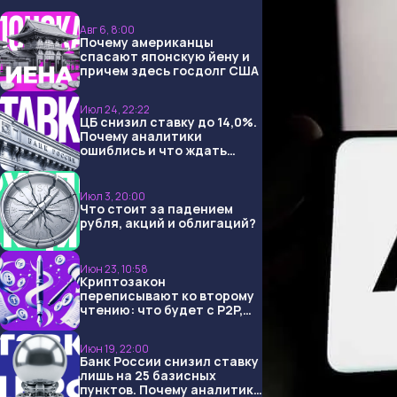
Авг 6, 8:00
Почему американцы
спасают японскую йену и
причем здесь госдолг США
Июл 24, 22:22
ЦБ снизил ставку до 14,0%.
Почему аналитики
ошиблись и что ждать
дальше?
Июл 3, 20:00
Что стоит за падением
рубля, акций и облигаций?
Июн 23, 10:58
Криптозакон
переписывают ко второму
чтению: что будет с P2P,
USDT и обменниками
Июн 19, 22:00
Банк России снизил ставку
лишь на 25 базисных
пунктов. Почему аналитики