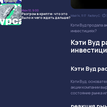
опять не угадали и что
ждать дальше?
Июн 10, 9:00
Разгром в крипте: что это
Май 14, 11:17
Factory C.
было и чего ждать дальше?
Кэти Вуд продала а
инвестициях?
Кэти Вуд р
инвестиц
Кэти Вуд ра
Кэти Вуд, основате
акции компании вы
состояние рынка и
реакция ры