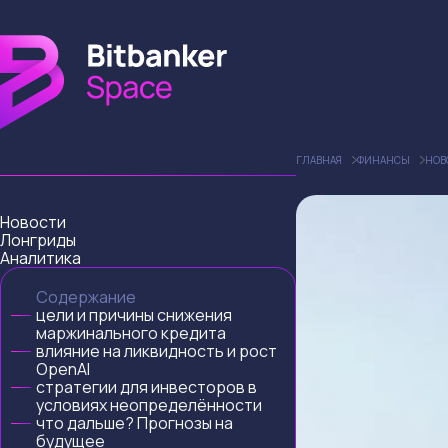
ГЛАВНАЯ
ФИНАНСЫ
НОВ
Новости
Лонгриды
Аналитика
Содержание
цели и причины снижения
маржинального кредита
влияние на ликвидность и рост
OpenAI
стратегии для инвесторов в
условиях неопределённости
что дальше? Прогнозы на
будущее