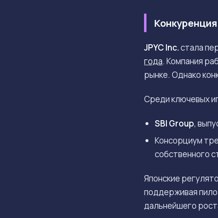
Конкуренция
JPYC Inc.
стала пер
года
. Компания ра
рынке. Однако кон
Среди ключевых иг
SBI Group
, вып
Консорциум тре
собственного с
Японские регулято
поддерживая пило
дальнейшего роста