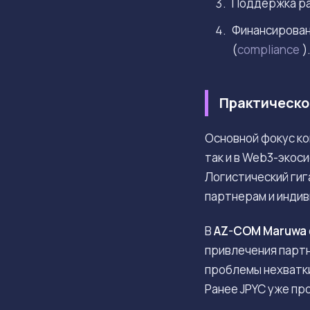
Поддержка ра
Финансирован
(
compliance
)
Практическо
Основной фокус ко
так и в Web3-экос
Логистический гиг
партнерам и инди
В
AZ-COM Maruwa
привлечения партн
проблемы нехватки
Ранее JPYC уже пр