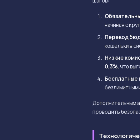
шагов:
Обязательны
начиная с кру
Перевод бюд
кошельки в с
Низкие коми
0,3%
, что вы
Бесплатные 
безлимитными
Дополнительным ар
проводить безопас
Технологиче