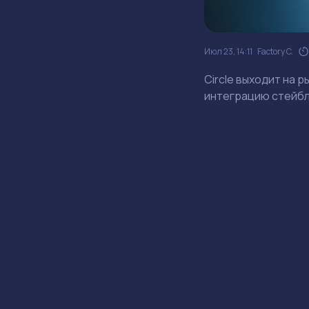
Июл 23, 14:11
Factory C.
Circle выходит на 
интеграцию стейбл
Circle вых
ОСНОВНЫЕ ТЕЗИСЫ
Circle подпис
Партнерства 
стейблкоинов
Circle не пла
глобальных р