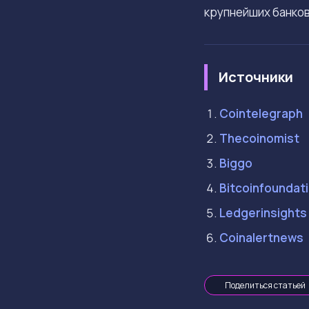
крупнейших банков
Источники
Cointelegraph
Thecoinomist
Biggo
Bitcoinfoundat
Ledgerinsights
Coinalertnews
Поделиться статьей