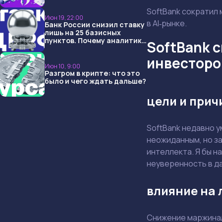
USDT и обменниками
SoftBank сократил 
Июн 19, 22:00
в AI‑рынке.
Банк России снизил ставку
лишь на 25 базисных
пунктов. Почему аналитики
SoftBank 
опять не угадали и что
ждать дальше?
инвесторо
Июн 10, 9:00
Разгром в крипте: что это
было и чего ждать дальше?
цели и при
SoftBank недавно 
неожиданным, но за
интеллекта. Я бы н
неуверенность в д
влияние на 
Снижение маржинал