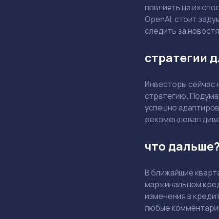
повлиять на их спо
OpenAI, стоит заду
следить за новостя
стратегии д
Инвесторы сейчас 
стратегию. Подумай
успешно адаптирова
рекомендовал див
что дальше?
В ближайшие кварта
маржинальном кред
изменения в кредит
любые комментарии