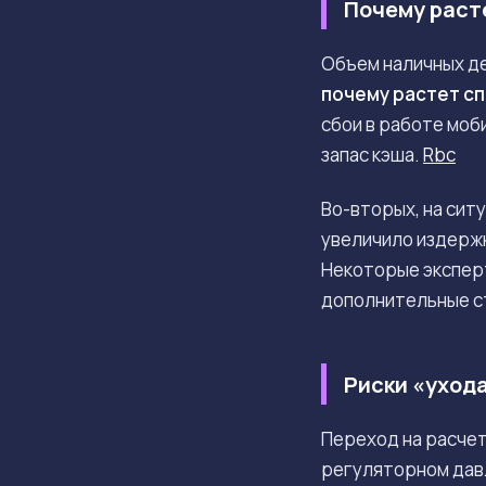
Почему раст
Объем наличных де
почему растет сп
сбои в работе моб
запас кэша.
Rbc
Во-вторых, на сит
увеличило издержк
Некоторые эксперт
дополнительные ст
Риски «ухода
Переход на расчет
регуляторном дав