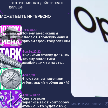
заключение: как действовать
дальше
МОЖЕТ БЫТЬ ИНТЕРЕСНО
Авг 6, 8:00
Почему американцы
спасают японскую йену и
причем здесь госдолг США
Июл 24, 22:22
ЦБ снизил ставку до 14,0%.
Почему аналитики
ошиблись и что ждать
дальше?
Июл 3, 20:00
Что стоит за падением
рубля, акций и облигаций?
Июн 23, 10:58
Криптозакон
переписывают ко второму
Май 13, 15:20
Factory C.
чтению: что будет с P2P,