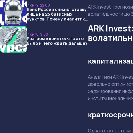
Июн 19, 22:00
ARK Invest прогноз
Банк России снизил ставку
волатильности до 
лишь на 25 базисных
пунктов. Почему аналитики
опять не угадали и что
ARK Invest
ждать дальше?
Июн 10, 9:00
волатильн
Разгром в крипте: что это
было и чего ждать дальше?
капитализац
Аналитики ARK Inves
довольно оптимист
хеджирования инфл
институциональных 
краткосрочн
Однако тут есть мо