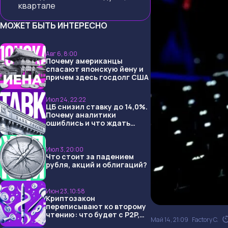
квартале
МОЖЕТ БЫТЬ ИНТЕРЕСНО
Авг 6, 8:00
Почему американцы
спасают японскую йену и
причем здесь госдолг США
Июл 24, 22:22
ЦБ снизил ставку до 14,0%.
Почему аналитики
ошиблись и что ждать
дальше?
Июл 3, 20:00
Что стоит за падением
рубля, акций и облигаций?
Июн 23, 10:58
Криптозакон
переписывают ко второму
чтению: что будет с P2P,
Май 14, 21:09
Factory C.
USDT и обменниками