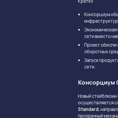
Кратко
Консорциум объ
инфраструктур
Экономическая 
сети вместо на
Проект обеспеч
оборотных сре
Запуск продукт
сети.
Консорциум O
Новый стейблкоин
осуществляется со
Standard
, направ
прозрачный механ