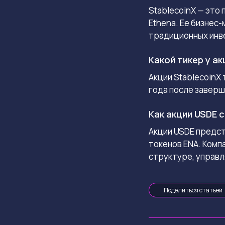
StablecoinX — это
Ethena. Ее бизнес
традиционных инв
Какой тикер у ак
Акции StablecoinX
года после заверш
Как акции USDE 
Акции USDE предс
токенов ENA. Комп
структуре, управ
Поделиться статьей