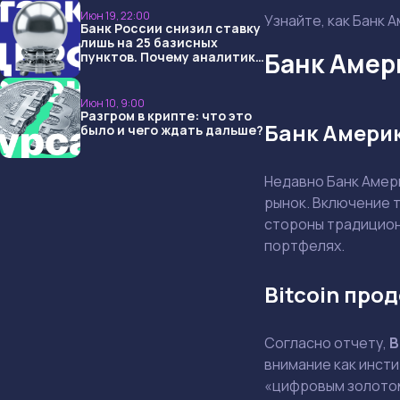
Июн 19, 22:00
Узнайте, как Банк 
Банк России снизил ставку
лишь на 25 базисных
Банк Амери
пунктов. Почему аналитики
опять не угадали и что
ждать дальше?
Июн 10, 9:00
Разгром в крипте: что это
Банк Амери
было и чего ждать дальше?
Недавно Банк Амер
рынок. Включение т
стороны традицион
портфелях.
Bitcoin про
Согласно отчету,
B
внимание как инсти
«цифровым золотом