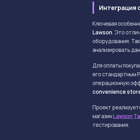
Интеграция 
Ключевая особенн
Lawson
. Это отли
оборудования. Так
анализировать дан
Для оплаты покупа
его стандартным P
операционную эффе
convenience stor
Проект реализует
магазин
Lawson Ta
тестирования.