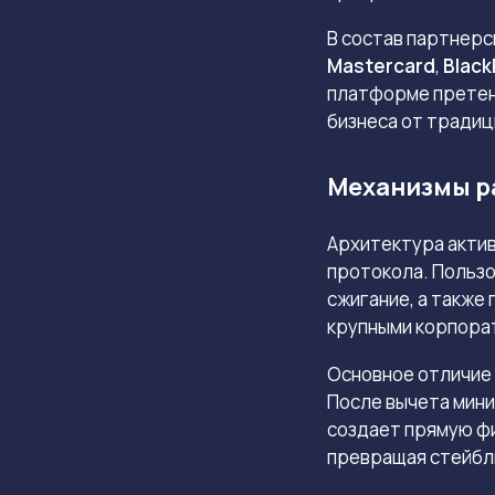
В состав партнерс
Mastercard
,
Blac
платформе претен
бизнеса от традиц
Механизмы р
Архитектура актив
протокола. Пользо
сжигание, а также
крупными корпора
Основное отличие 
После вычета мин
создает прямую ф
превращая стейблк