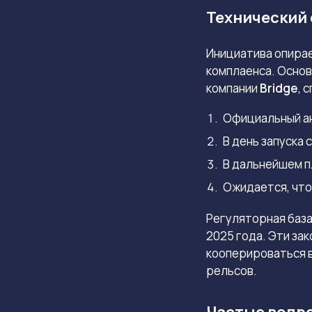
Технический 
Инициатива опира
комплаенса. Осно
компании
Bridge
, 
Официальный ан
В день запуска
В дальнейшем п
Ожидается, что
Регуляторная баз
2025 года. Эти за
кооперироваться в
рельсов.
Частые вопр