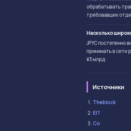
обрабатывать тран
требовавших отде
Насколько широко
JPYC постепенно в
принимать в сети 
¥3 млрд.
Источники
Theblock
El7
Co