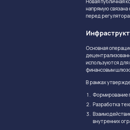
Новая публичная к
напрямую связана
перед регулятора
Инфраструкту
Основная операци
децентрализованно
используются для 
финансовым шлюзо
В рамках утвержде
Формирование п
Разработка тех
Взаимодействие
внутренних огр