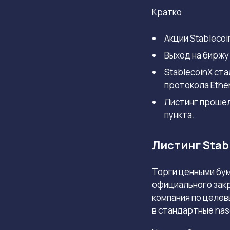
Кратко
Акции Stablecoi
Выход на биржу
StablecoinX ст
протокола Ethe
Листинг прошел
пункта.
Листинг Stab
Торги ценными бу
официального закр
компания по целев
в стандартные
nas