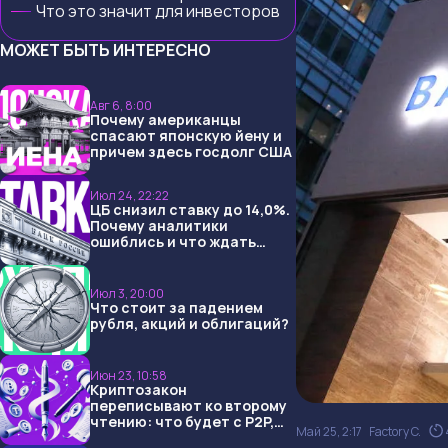
Что это значит для инвесторов
МОЖЕТ БЫТЬ ИНТЕРЕСНО
Авг 6, 8:00
Почему американцы
спасают японскую йену и
причем здесь госдолг США
Июл 24, 22:22
ЦБ снизил ставку до 14,0%.
Почему аналитики
ошиблись и что ждать
дальше?
Июл 3, 20:00
Что стоит за падением
рубля, акций и облигаций?
Июн 23, 10:58
Криптозакон
переписывают ко второму
чтению: что будет с P2P,
Май 25, 2:17
Factory C.
USDT и обменниками