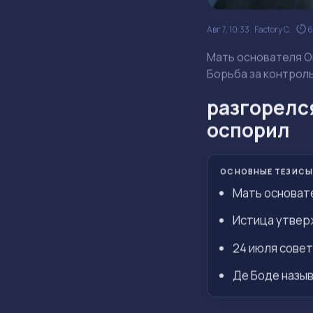
Авг 7, 10:33
Factory C.
6
Мать основателя O
Борьба за контрол
разгорелся
оспорил
ОСНОВНЫЕ ТЕЗИСЫ
Мать основат
Истица утверж
24 июля совет
Де Боде назыв