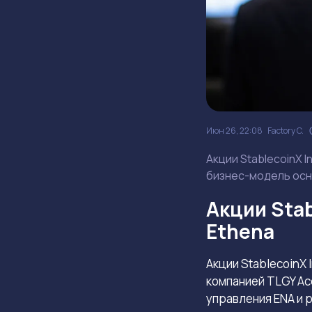
Июн 26, 22:08
Factory C.
Акции StablecoinX 
бизнес-модель осн
Акции Sta
Ethena
Акции StablecoinX
компанией TLGY Ac
управления ENA и р