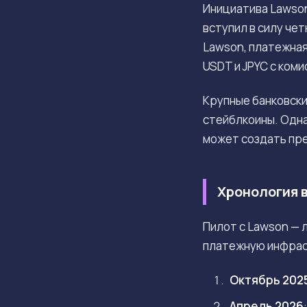
Инициатива Lawson
вступил в силу че
Lawson, платежна
USDT и JPYC с коми
Крупные банковски
стейблкоины. Одна
может создать пр
Хронология 
Пилот с Lawson — 
платежную инфрас
Октябрь 202
Апрель 2026