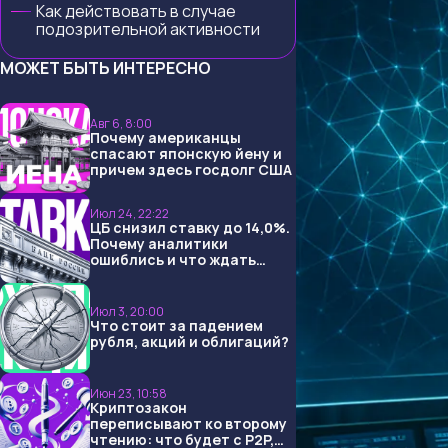
Как действовать в случае
подозрительной активности
МОЖЕТ БЫТЬ ИНТЕРЕСНО
Авг 6, 8:00
Почему американцы
спасают японскую йену и
причем здесь госдолг США
Июл 24, 22:22
ЦБ снизил ставку до 14,0%.
Почему аналитики
ошиблись и что ждать
дальше?
Июл 3, 20:00
Что стоит за падением
рубля, акций и облигаций?
Июн 23, 10:58
Криптозакон
переписывают ко второму
чтению: что будет с P2P,