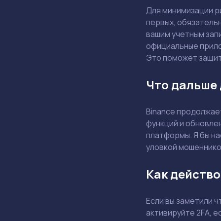
Для минимизации р
первых, обязатель
вашим учетным зап
официальные прилож
Это поможет защит
Что дальше 
Binance продолжае
функций и обновлен
платформы. Я бы на
уловкой мошеннико
Как действо
Если вы заметили ч
активируйте 2FA, е