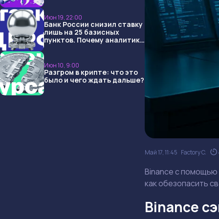
USDT и обменниками
Июн 19, 22:00
Банк России снизил ставку
лишь на 25 базисных
пунктов. Почему аналитики
опять не угадали и что
ждать дальше?
Июн 10, 9:00
Разгром в крипте: что это
было и чего ждать дальше?
Май 17, 11:45
Factory C.
Binance с помощью 
как обезопасить с
Binance с