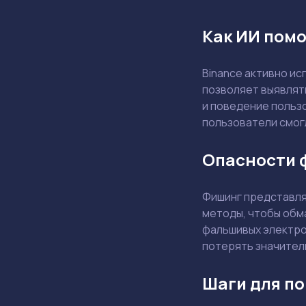
Как ИИ помо
Binance активно и
позволяет выявлят
и поведение польз
пользователи смогл
Опасности 
Фишинг представля
методы, чтобы обма
фальшивых электро
потерять значител
Шаги для п