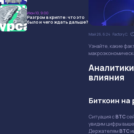
опять не угадали и что
ждать дальше?
Июн 10, 9:00
Разгром в крипте: что это
было и чего ждать дальше?
Май 26, 6:24
Factory C.
Узнайте, какие фак
макроэкономическа
Аналитики
влияния
Биткоин на 
Ситуация с
BTC
сей
увидим цифры выше 
Держателям
BTC
и