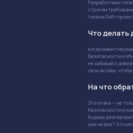
Разработчики тепе
строгим требования
токены DeFi-проект
Что делать
когда инвестируешь
безопасности и обн
не забывай о дивер
свои активы, чтоб
На что обра
Эта атака — не тол
безопасности и нов
будешь реагировать
уже на дне? Это м