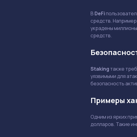
В
DeFi
пользователи
средств. Например,
украдены миллионы
средств.
Безопасност
Staking
также треб
уязвимыми для ата
безопасность акти
Примеры ха
Одним из ярких при
долларов. Такие и