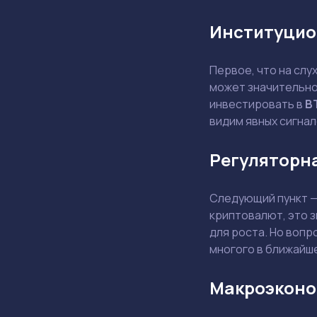
Институцио
Первое, что на слу
может значительно 
инвестировать в
B
видим явных сигнал
Регуляторн
Следующий пункт — 
криптовалют, это 
для роста. Но вопр
многого в ближайш
Макроэконо