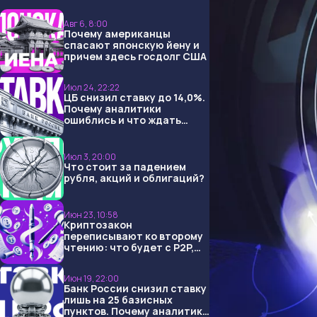
Авг 6, 8:00
Почему американцы
спасают японскую йену и
причем здесь госдолг США
Июл 24, 22:22
ЦБ снизил ставку до 14,0%.
Почему аналитики
ошиблись и что ждать
дальше?
Июл 3, 20:00
Что стоит за падением
рубля, акций и облигаций?
Июн 23, 10:58
Криптозакон
переписывают ко второму
чтению: что будет с P2P,
USDT и обменниками
Июн 19, 22:00
Банк России снизил ставку
лишь на 25 базисных
пунктов. Почему аналитики