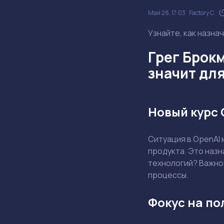
Май 28, 17:03
Factory C.
Узнайте, как назна
Грег Брокм
значит дл
Новый курс 
Ситуация в OpenAI 
продукта. Это назн
технологий? Важно 
процессы.
Фокус на по