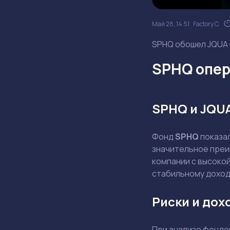
Май 28, 14:51
Factory C.
SPHQ обошел JQUA н
SPHQ опер
SPHQ и JQU
Фонд
SPHQ
показа
значительное преи
компании с высоко
стабильному доход
Риски и дох
При анализе фондов