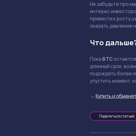
Не забудьте про м
интерес инвесторо
привести к росту ц
оказать давление н
Что дальше
Пока
BTC
остается 
длинный срок, возм
подождать более яс
упустить момент, к
→
Купить и обменят
Поделиться статьей