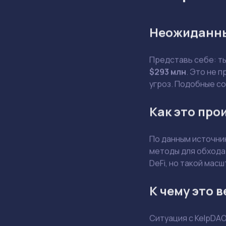
Неожиданны
Представь себе: т
$293 млн
. Это не 
угроз. Подобные с
Как это про
По данным источник
методы для обхода 
DeFi, но такой мас
К чему это 
Ситуация с KelpDA