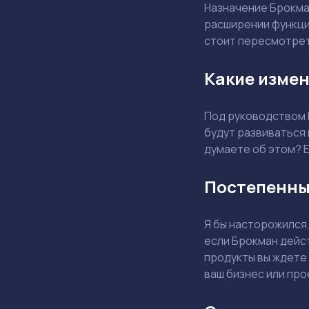
Назначение Брокма
расширении функцио
стоит пересмотрет
Какие измен
Под руководством 
будут развиваться
думаете об этом? Е
Постепенны
Я бы насторожился,
если Брокман дейст
продукты вы ждете 
ваш бизнес или про