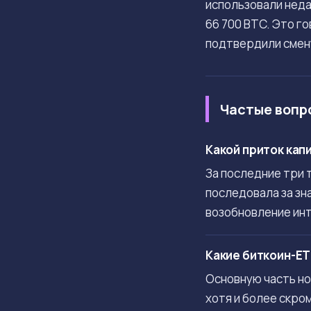
использовали неда
66 700 BTC. Это г
подтвердили смен
Частые вопр
Какой приток кап
За последние три 
последовала за зн
возобновление ин
Какие биткоин-E
Основную часть нов
хотя и более скром