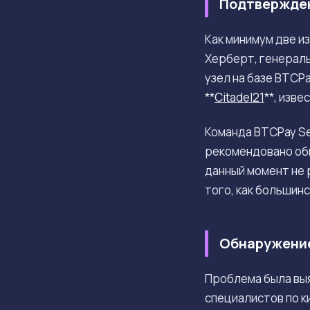
Подтвержден
Как минимум две и
Херберт, генерал
узел на базе BTCP
**
Citadel21
**, изв
Команда BTCPay Se
рекомендовано обн
данный момент не 
того, как большин
Обнаружение
Проблема была выя
специалистов по к