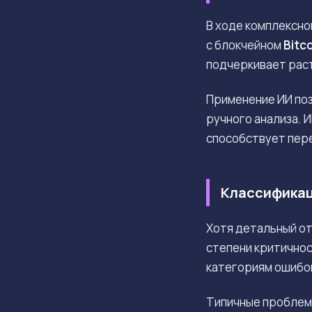
В ходе комплексно
с блокчейном
Bitc
подчеркивает рас
Применение ИИ поз
ручного анализа. 
способствует пере
Классификац
Хотя детальный от
степени критичнос
категориям ошибок
Типичные проблемы