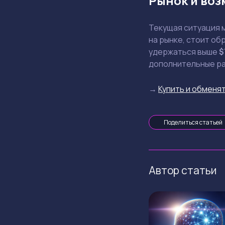
Рынок и воз
Текущая ситуация 
на рынке, стоит о
удержаться выше
$
дополнительные ра
→
Купить и обменят
Поделиться статьей
Автор статьи