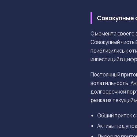
Совокупные 
С момента своего 
Совокупный чистый
приблизились к от
инвестиций в цифр
Постоянный приток
волатильность. Ан
долгосрочной порт
рынка на текущий 
Общий приток с
Активы под упр
Лидер по притока