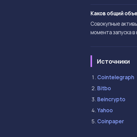
Каков общий объе
Совокупные активы
момента запуска в
Источники
Cointelegraph
Bitbo
Beincrypto
Yahoo
Coinpaper