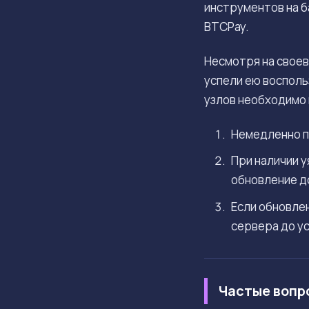
инструментов на б
BTCPay.
Несмотря на свое
успели ею восполь
узлов необходимо
Немедленно п
При наличии у
обновление до
Если обновле
сервера до ус
Частые вопр