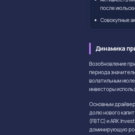
после июльски
Совокупные а
Динамика пр
Возобновление при
периода значител
волатильным июлем
инвесторы исполь
Основным драйвер
долю нового капит
(FBTC) и ARK Inve
доминирующую рол