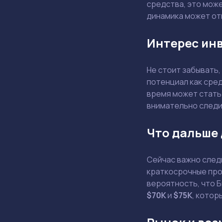
средства, это може
динамика может отк
Интерес ин
Не стоит забывать,
потенциал как сред
время может стать 
внимательно следи
Что дальше 
Сейчас важно следи
краткосрочные про
вероятность, что 
$70K
и
$75K
, котор