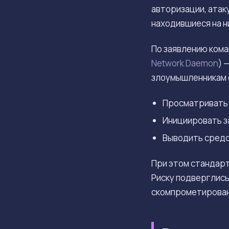
авторизации, атак
находившиеся на н
По заявлению ком
Network Daemon
) 
злоумышленникам 
Просматривать б
Инициировать з
Выводить средс
При этом стандарт
Риску подверглись
скомпрометирован