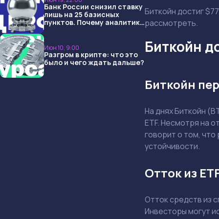
Банк России снизил ставку
Биткойн достиг $77
лишь на 25 базисных
пунктов. Почему аналитики
рассмотреть.
опять не угадали и что
ждать дальше?
Биткойн до
Июн 10, 9:00
Разгром в крипте: что это
было и чего ждать дальше?
Биткойн пер
На днях Биткойн (
ETF. Несмотря на о
говорит о том, что
устойчивости.
Отток из ET
Отток средств из 
Инвесторы могут ис