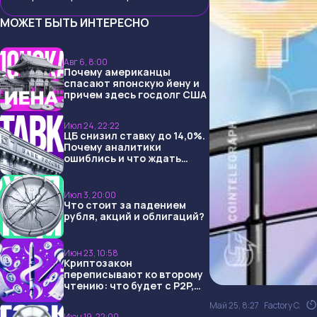
МОЖЕТ БЫТЬ ИНТЕРЕСНО
Авг 6, 8:00
Почему американцы
спасают японскую йену и
причем здесь госдолг США
Июл 24, 22:22
ЦБ снизил ставку до 14,0%.
Почему аналитики
ошиблись и что ждать
дальше?
Июл 3, 20:00
Что стоит за падением
рубля, акций и облигаций?
Июн 23, 10:58
Криптозакон
переписывают ко второму
чтению: что будет с P2P,
USDT и обменниками
Май 25, 8:27
Factory C.
Июн 19, 22:00