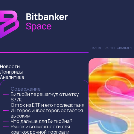
ГЛАВНАЯ
КРИПТОВАЛЮТЫ
Новости
Лонгриды
Аналитика
Содержание
Биткойн перешагнул отметку
$77K
Отток из ETF и его последствия
Интерес инвесторов остаётся
высоким
Что дальше для Биткойна?
Рынок и возможности для
краткосрочной торговли