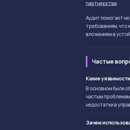
партнерстве
.
Аудит помогает не
требованиям, что 
вложением в устой
Частые вопр
Какие уязвимости 
В основном были о
частым проблемам 
недостатки в упра
Зачем использова