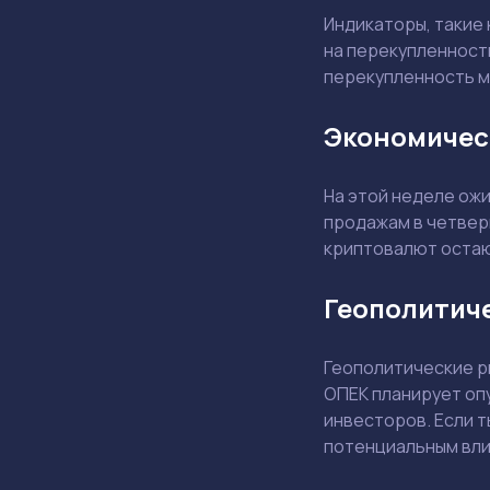
Индикаторы, такие 
на перекупленност
перекупленность м
Экономическ
На этой неделе ожи
продажам в четверг
криптовалют остаю
Геополитиче
Геополитические ри
ОПЕК планирует оп
инвесторов. Если 
потенциальным вли