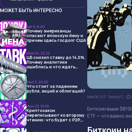
МОЖЕТ БЫТЬ ИНТЕРЕСНО
Авг 6, 8:00
Почему американцы
спасают японскую йену и
причем здесь госдолг США
Июл 24, 22:22
ЦБ снизил ставку до 14,0%.
Почему аналитики
ошиблись и что ждать
дальше?
Июл 3, 20:00
Что стоит за падением
рубля, акций и облигаций?
Май 16, 0:17
Factory C.
Июн 23, 10:58
Биткоин выше $81 0
Криптозакон
переписывают ко второму
ETF — что важно зн
чтению: что будет с P2P,
USDT и обменниками
Биткоин н