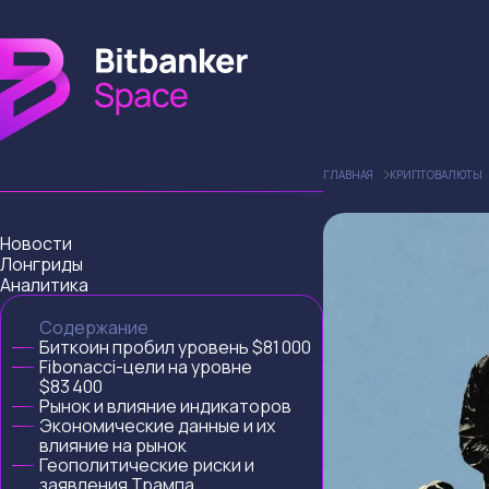
ГЛАВНАЯ
КРИПТОВАЛЮТЫ
Новости
Лонгриды
Аналитика
Содержание
Биткоин пробил уровень $81 000
Fibonacci-цели на уровне
$83 400
Рынок и влияние индикаторов
Экономические данные и их
влияние на рынок
Геополитические риски и
заявления Трампа