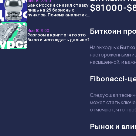
Июн 19, 22:00
$81 000-$
Банк России снизил ставку
лишь на 25 базисных
пунктов. Почему аналитики
опять не угадали и что
ждать дальше?
Биткоин про
Июн 10, 9:00
Разгром в крипте: что это
было и чего ждать дальше?
На выходных
Битко
настороженными из
насыщенной, и важн
Fibonacci-ц
Следующая технич
может стать ключе
отмечают, что проб
Рынок и вл