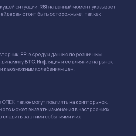
екущей ситуации.
RSI
на данный момент указывает
рейдерам стоит быть осторожными, так как
торник, PPI в среду и данные по розничным
а динамику
BTC
. Инфляция и её влияние на рынок
и к возможным колебаниям цен.
Смотреть
Смотреть
 ОПЕК, также могут повлиять на крипторынок.
и это может вызвать изменения в настроениях
 следить за этими событиями и их