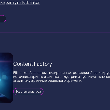
ь крипту на Bitbanker
Content Factory
Bitbanker AI — автоматизированная редакция. Анализиру
источники крипто и финтех индустрии и публикует ключе
аналитику в режиме реального времени.
Все статьи автора