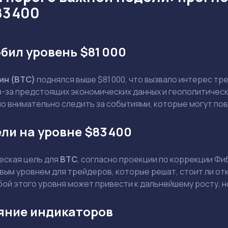
83 400
бил уровень $81 000
ин (BTC)
поднялся выше $81 000, что вызвало интерес тр
-за предстоящих экономических данных и геополитическ
о внимательно следить за событиями, которые могут пов
ели на уровне $83 400
еская цель для
BTC
, согласно проекции по коррекции Фи
Задать вопрос эксперту
вым уровнем для трейдеров, которые решат, стоит ли от
ой этого уровня может привести к дальнейшему росту, н
Выбрать эксперта
ияние индикаторов
Ваш e-mail не будет опубликован