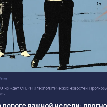
3 мин
00, но ждёт CPI, PPI и геополитических новостей. Прогноз
ать.
а пороге важной недели: прогно