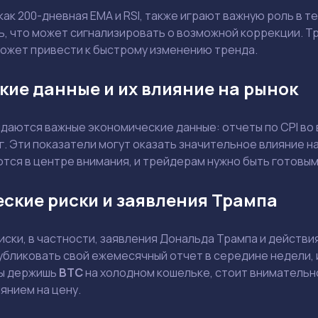
как 200-дневная EMA и RSI, также играют важную роль в т
ь, что может сигнализировать о возможной коррекции. Т
ожет привести к быстрому изменению тренда.
ие данные и их влияние на рынок
Держите меня в курсе: эксклюзивные материалы и новости рынка на
почту
Даю согласие на обработку персональных данных
даются важные экономические данные: отчеты по CPI во в
Отправить вопрос
. Эти показатели могут оказать значительное влияние н
тся в центре внимания, и трейдерам нужно быть готовым
Смотреть
Смотреть
ские риски и заявления Трампа
ски, в частности, заявления Дональда Трампа и действия
убликовать свой ежемесячный отчет в середине недели, 
ты держишь
BTC
на холодном кошельке, стоит внимательно
янием на цену.