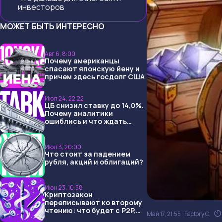
инвесторов
МОЖЕТ БЫТЬ ИНТЕРЕСНО
Авг 6, 8:00
Почему американцы
спасают японскую йену и
причем здесь госдолг США
Июл 24, 22:22
ЦБ снизил ставку до 14,0%.
Почему аналитики
ошиблись и что ждать
дальше?
Июл 3, 20:00
Что стоит за падением
рубля, акций и облигаций?
Июн 23, 10:58
Криптозакон
переписывают ко второму
чтению: что будет с P2P,
Май 17, 21:55
Factory C.
USDT и обменниками