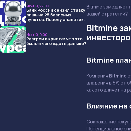
Июн 19, 22:00
Bitmine замедляет 
Банк России снизил ставку
вашей стратегии?
лишь на 25 базисных
пунктов. Почему аналитики
опять не угадали и что
Bitmine за
ждать дальше?
инвесторо
Июн 10, 9:00
Разгром в крипте: что это
было и чего ждать дальше?
Bitmine пла
Компания
Bitmine
о
владения в 5% от 
как это влияет на 
Влияние на 
Сокращение покупок
Потенциальное сни