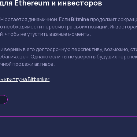
для Ethereum и инвесторов
TH
остается динамичной. Если
Bitmine
продолжит сокращат
 о необходимости пересмотра своих позиций. Инвесторам
й, чтобы не упустить важные моменты.
и веришь в его долгосрочную перспективу, возможно, сто
баниях цен. Однако если ты не уверен в будущих перспе
чной продажи активов.
ь крипту на Bitbanker