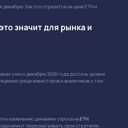
к декабрю. Как это отразится на цене ETH и
это значит для рынка и
анах у них к декабрю 2026 года достичь уровня
уждения среди инвесторов и аналитиков о том,
сти к изменению динамики спроса на
ETH
.
торы начнут пересматривать свои стратегии.