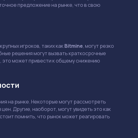
точное предложение на рынке, что в свою
крупных игроков, таких как
Bitmine
, могут резко
обные решения могут вызвать краткосрочные
e
, это может привести к общему снижению
ности
ния на рынке. Некоторые могут рассмотреть
ен. Другие, наоборот, могут увидеть это как
Смотреть
Смотреть
 стоит помнить, что рынок может реагировать