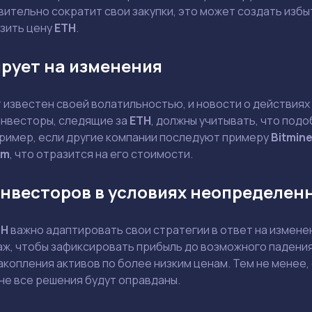
Задать вопрос эксперту
ительно сократит свои закупки, это может создать избы
зить цену
ETH
.
Выбрать эксперта
рует на изменения
Ваш e-mail не будет опубликован
известен своей волатильностью, и новости о действиях 
 Инвесторы, следящие за
ETH
, должны учитывать, что под
пример, если другие компании последуют примеру
Bitmin
um
, что отразится на его стоимости.
Держите меня в курсе: эксклюзивные материалы и новости рынка на
нвесторов в условиях неопределен
почту
Даю согласие на обработку персональных данных
Отправить вопрос
TH
важно адаптировать свои стратегии в ответ на измене
, чтобы зафиксировать прибыль до возможного падения ц
Смотреть
Смотреть
копления активов по более низким ценам. Тем не менее,
не все решения будут оправданы.