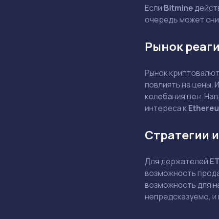
Если
Bitmine
действ
очередь может сни
Рынок реаги
Рынок криптовалют 
повлиять на цены.
колебания цен. На
интереса к
Ethere
Стратегии и
Для держателей
E
возможность продаж
возможность для на
непредсказуемо, и 