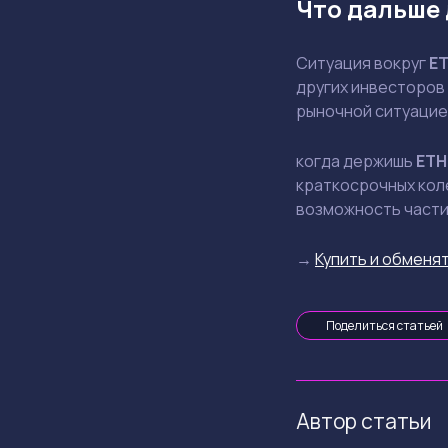
Что дальше 
Ситуация вокруг
E
других инвесторов
рыночной ситуацие
когда держишь
ETH
краткосрочных коле
возможность части
→
Купить и обменят
Поделиться статьей
Автор статьи