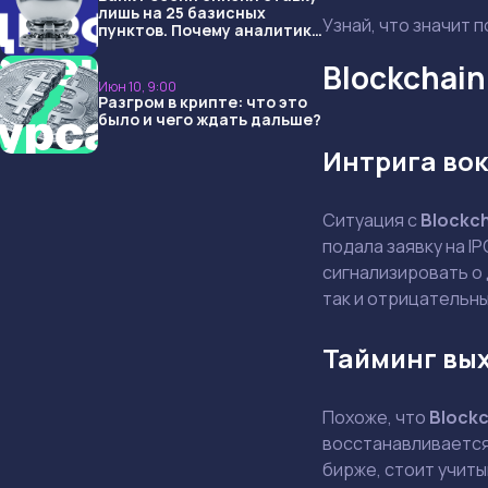
лишь на 25 базисных
Узнай, что значит п
пунктов. Почему аналитики
опять не угадали и что
ждать дальше?
Blockchain
Июн 10, 9:00
Разгром в крипте: что это
было и чего ждать дальше?
Интрига вок
Ситуация с
Blockc
подала заявку на I
сигнализировать о
так и отрицательны
Тайминг вы
Похоже, что
Block
восстанавливается
бирже, стоит учиты