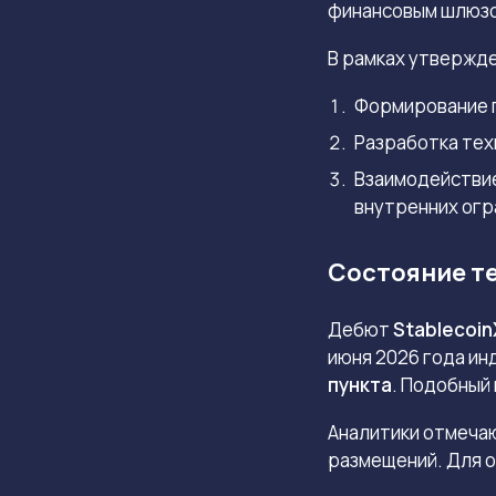
финансовым шлюзо
В рамках утвержде
Формирование п
Разработка тех
Взаимодействие
внутренних огр
Состояние те
Дебют
Stablecoin
июня 2026 года ин
пункта
.
Подобный 
Аналитики отмечаю
размещений. Для 