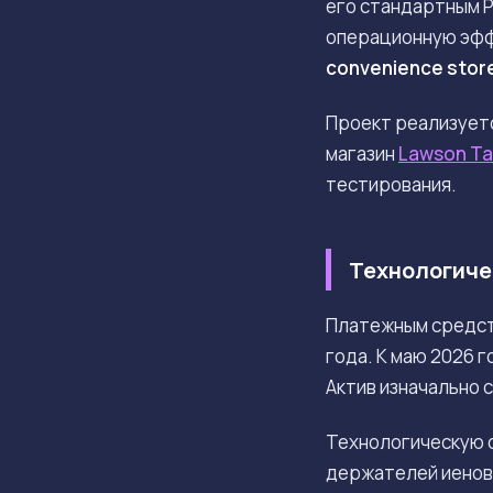
его стандартным P
операционную эффе
convenience stor
Проект реализует
магазин
Lawson Ta
тестирования.
Технологичес
Платежным средс
года. К маю 2026 
Актив изначально 
Технологическую 
держателей иеновы