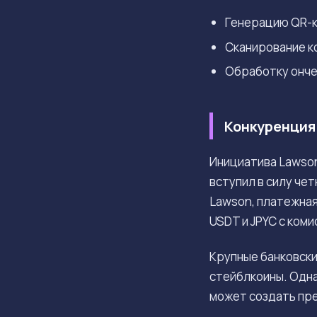
Генерацию QR-к
Сканирование к
Обработку онче
Конкуренция
Инициатива Lawson
вступил в силу че
Lawson, платежна
USDT и JPYC с коми
Крупные банковски
стейблкоины. Одна
может создать пр