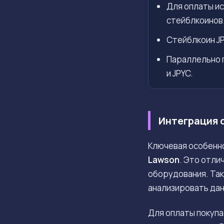
Для оплаты ис
стейблкоинов
Стейблкоин JP
Параллельно п
и JPYC.
Интеграция 
Ключевая особенн
Lawson
. Это отли
оборудования. Так
анализировать дан
Для оплаты покупа