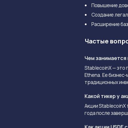
Повышение дове
Создание легал
Расширение баз
Частые вопр
Чем занимается 
StablecoinX — это
Ethena. Ее бизнес
традиционных инв
Какой тикер у ак
Акции StablecoinX
года после заверш
Как акции USDE 