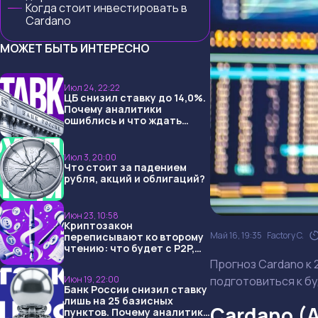
Когда стоит инвестировать в
Cardano
МОЖЕТ БЫТЬ ИНТЕРЕСНО
Июл 24, 22:22
ЦБ снизил ставку до 14,0%.
Почему аналитики
ошиблись и что ждать
дальше?
Июл 3, 20:00
Что стоит за падением
рубля, акций и облигаций?
Июн 23, 10:58
Криптозакон
Май 16, 19:35
Factory C.
переписывают ко второму
чтению: что будет с P2P,
USDT и обменниками
Прогноз Cardano к 
подготовиться к б
Июн 19, 22:00
Банк России снизил ставку
лишь на 25 базисных
Cardano (
пунктов. Почему аналитики