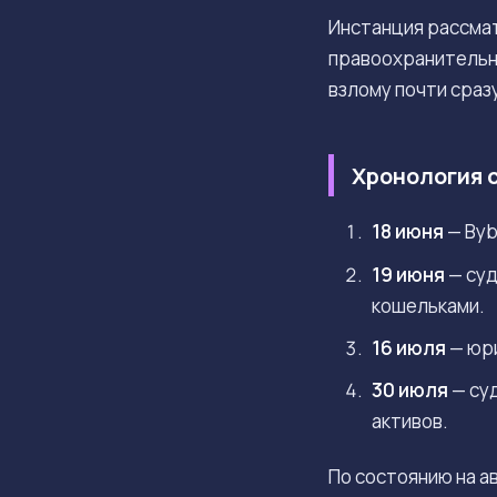
Инстанция рассма
правоохранительн
взлому почти сраз
Хронология 
18 июня
— Byb
19 июня
— суд
кошельками.
16 июля
— юр
30 июля
— су
активов.
По состоянию на а