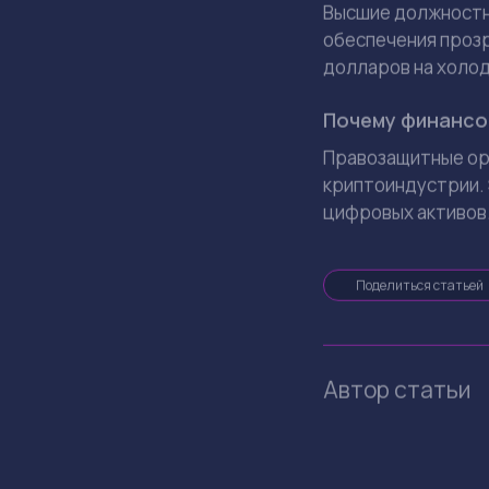
Ключевые решения
Создание рабоч
Подписание зак
стейблкоинов.
Смягчение поли
Помилование не
Binance Чанпэна
По данным Forbes,
году до $6,5 млрд
Частые вопр
Какой доход Тра
За 2025 год Донал