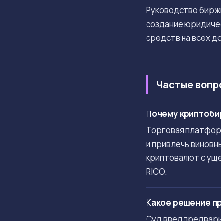
Руководство биржи
создание юридичес
средств на всех д
Частые вопр
Почему криптобир
Торговая платформ
и привлечь виновн
криптовалют с уще
RICO.
Какое решение пр
Суд ввел предвар