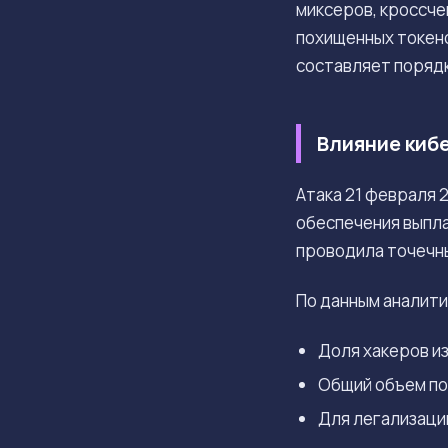
миксеров, кроссч
похищенных токено
составляет поряд
Влияние киб
Атака 21 февраля 
обеспечения выпла
проводила точечны
По данным аналити
Доля хакеров и
Общий объем по
Для легализаци