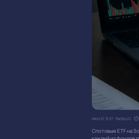
Июл 27, 8:27
Factory C.
Спотовые ETF на So
каждый из фондов 