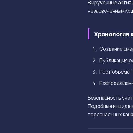
Вырученные активы
незасвеченным ко
Хронология 
Создание смар
Публикация ре
Рост объема т
Распределение
Безопасность учет
Подобные инциде
персональных кана