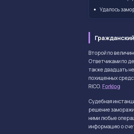
Удалось замор
Гражданский 
Второй по величи
Ответчиками по д
также двадцать не
похищенных средс
RICO.
Forklog
Судебная инстанци
решение заморажив
ними любые операц
информацию о счет