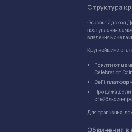
Июл 2, 13:09
Factory C.
Доход Трампа от кр
вызвала споры о к
Доход Тра
Дональд Трамп зад
превышает его зар
опубликованного У
Кратко
Дональд Трамп 
Основными исто
Financial ($588 
Опубликованная