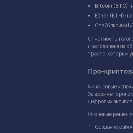
Для сравнения, до
Обвинения в
Публикация деклар
правозащитная гру
заинтересованност
путь для принятия
В Белом доме эти 
семья никогда не 
сделал Соединенн
интересах америка
Детали отчет
Финансовый отчет 