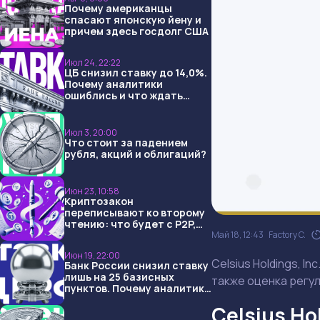
Почему американцы
спасают японскую йену и
причем здесь госдолг США
Июл 24, 22:22
ЦБ снизил ставку до 14,0%.
Почему аналитики
ошиблись и что ждать
дальше?
Июл 3, 20:00
Что стоит за падением
рубля, акций и облигаций?
Июн 23, 10:58
Криптозакон
переписывают ко второму
чтению: что будет с P2P,
USDT и обменниками
Май 18, 12:43
Factory C.
Июн 19, 22:00
Celsius Holdings, I
Банк России снизил ставку
лишь на 25 базисных
также оценка регул
пунктов. Почему аналитики
опять не угадали и что
Celsius Ho
ждать дальше?