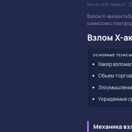
Июл 24, 9:03
Factory C.
Взлом X-аккаунта В
комиссии с платфо
Взлом X-ак
ОСНОВНЫЕ ТЕЗИСЫ
Хакер взломал
Объем торгов
Злоумышленник
Украденные с
Механика взл