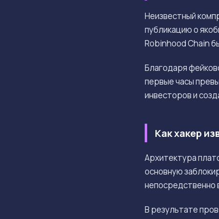
Неизвестный комп
публикацию о якоб
Robinhood Chain б
Благодаря фейково
первые часы прев
инвесторов и созд
Как хакер и
Архитектура плат
основную заблоки
непосредственно в
В результате про