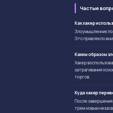
Частые вопр
Как хакер исполь
Злоумышленник пол
Это привлекло вни
Каким образом зл
Хакер воспользова
затрагивания осно
торгов.
Куда хакер перев
После завершения 
трем новым незас