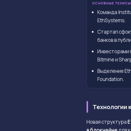
ОСНОВНЫЕ ТЕЗИСЫ
Команда Insti
EthSystems.
Стартап сфок
банков в публ
Инвесторами 
Bitmine и Sharp
Выделение Et
Foundation.
Технологии 
Новая структура
E
в блокчейне
для к