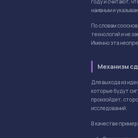
Зависимость 
«Мировое го
Виталик Бутерин р
направлена на дос
контролирующее м
максимальную трев
Эта позиция прямо
«суверенного ИИ»
что такая зависим
Два сценари