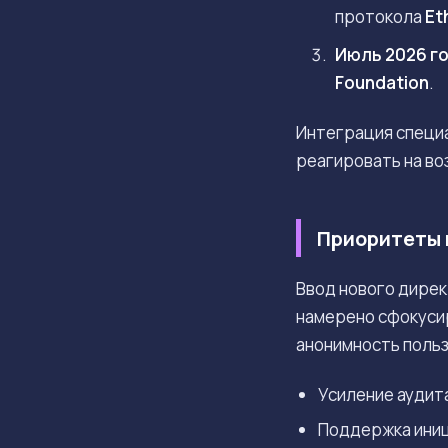
протокола
Et
Июль 2026 г
Foundation
.
Интеграция специа
реагировать на во
Приоритеты 
Ввод нового дирек
намерено сфокуси
анонимность поль
Усиление аудит
Поддержка иниц