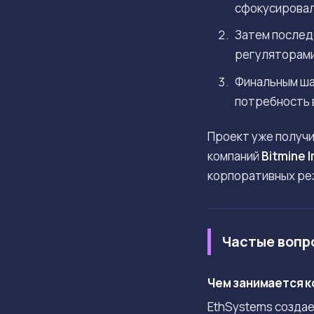
сфокусировал
Затем послед
регуляторами
Финальным ша
потребность 
Проект уже получ
компаний
Bitmine 
корпоративных ре
Частые вопр
Чем занимается к
EthSystems создае