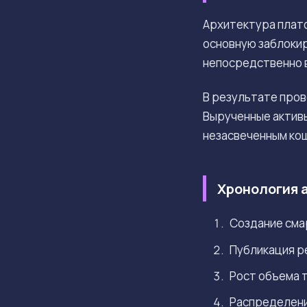
Архитектура плат
основную заблоки
непосредственно в
В результате про
Вырученные активы
незасвеченным ко
Хронология 
Создание смар
Публикация ре
Рост объема т
Распределение