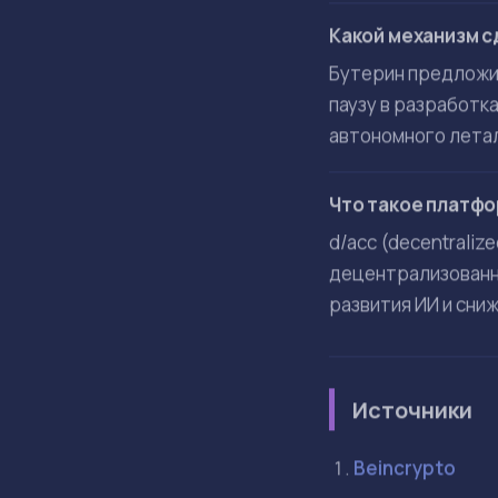
Ключевые направл
Формальную вер
Развитие крипт
Создание защищ
Разработку тех
По мнению Бутерин
созданием неконт
Частые вопр
В чем Виталик Бу