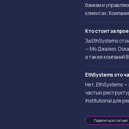
банкам и управляю
клиентах. Компани
Кто стоит за про
За EthSystems сто
— Мо Джалил, Оска
а также компаний Bi
EthSystems это ч
Нет, EthSystems —
частью реструктур
Institutional для 
Поделиться статьей