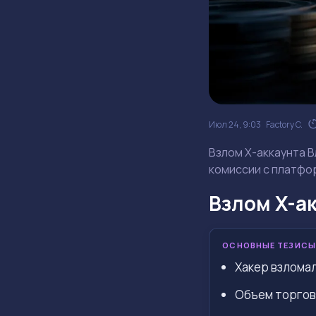
Июл 24, 9:03
Factory C.
Взлом X-аккаунта В
комиссии с платфо
Взлом X-ак
ОСНОВНЫЕ ТЕЗИСЫ
Хакер взломал
Объем торгов