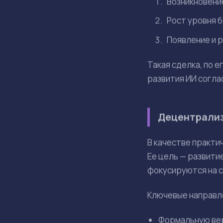
Бутерин считает, 
С одной стороны, 
году и считают, ч
наивным и указыва
По словам сооснов
технологий и не з
Именно эта неопре
Механизм сд
Для выхода из иде
которые будут сиг
произойдет, стор
исследований.