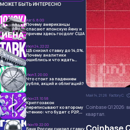
МОЖЕТ БЫТЬ ИНТЕРЕСНО
Авг 6, 8:00
Почему американцы
спасают японскую йену и
причем здесь госдолг США
Июл 24, 22:22
ЦБ снизил ставку до 14,0%.
Почему аналитики
ошиблись и что ждать
дальше?
Июл 3, 20:00
Что стоит за падением
рубля, акций и облигаций?
Май 14, 21:26
Factory C.
Июн 23, 10:58
Криптозакон
Coinbase Q1 2026: в
переписывают ко второму
чтению: что будет с P2P,
квартал.
USDT и обменниками
Июн 19, 22:00
Coinbase Q
Банк России снизил ставку