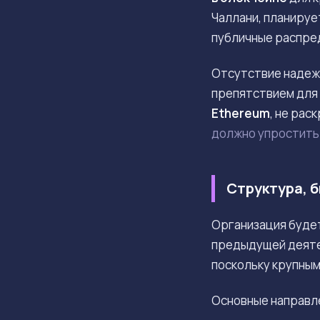
Чаллани, планируе
публичные распре
Отсутствие надеж
препятствием для
Ethereum
, не рас
должно упростить
Структура, 
Организация будет
предыдущей деяте
поскольку крупны
Основные направл