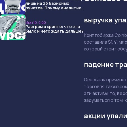
лишь на 25 базисных
пунктов. Почему аналитики
опять не угадали и что
ждать дальше?
выручка упа
Июн 10, 9:00
Разгром в крипте: что это
было и чего ждать дальше?
Криптобиржа Coinba
составила $1,41 мл
который стоит обсу
падение тр
Основная причина 
торговля также сок
эти активы, то, ве
задуматься о том, 
акции упали