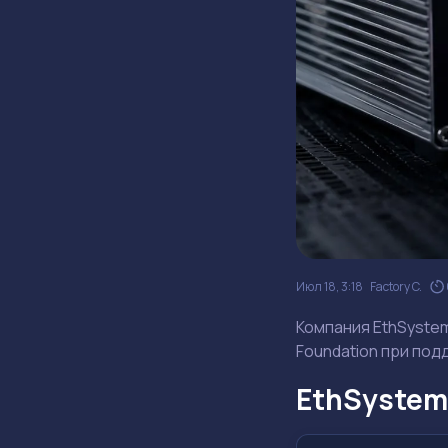
Июл 18, 3:18
Factory C.
Компания EthSystem
Foundation при по
EthSystem