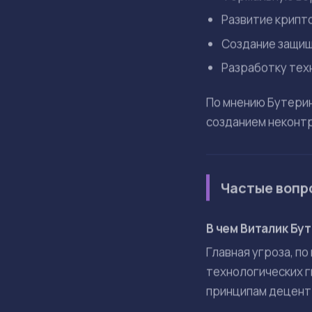
В качестве пример
Возникновени
Рост уровня 
Появление и 
Такая сделка, по 
развития ИИ согла
Децентрализ
В качестве практи
Ее цель — развити
фокусируются на с