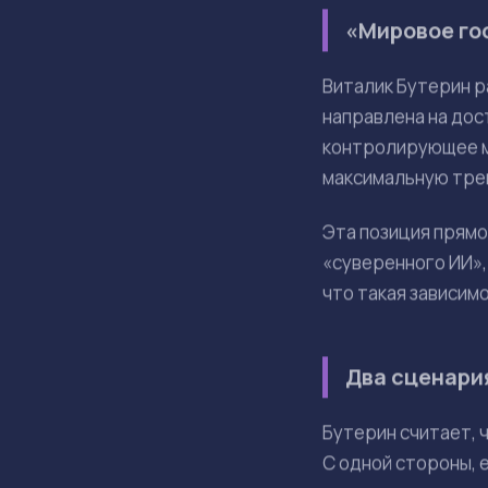
Июл 13, 3:22
Factory C.
Виталик Бутерин ра
власти. Он предлож
Бутерин р
господств
ОСНОВНЫЕ ТЕЗИСЫ
Риторика ИИ-
Текущая диску
Предложен ме
Инициатива d/