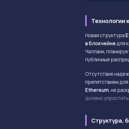
Технологии 
Новая структура
E
в блокчейне
для к
Чаллани, планируе
публичные распре
Отсутствие надеж
препятствием для
Ethereum
, не рас
должно упростить
Структура, 