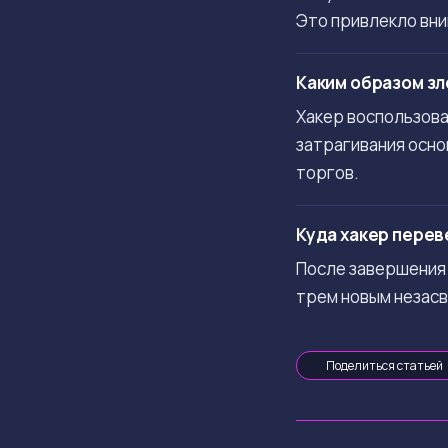
Это привлекло вни
Каким образом зл
Хакер воспользова
затрагивания осно
торгов.
Куда хакер перев
После завершения 
трем новым незас
Поделиться статьей