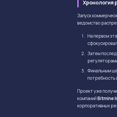
Хронология 
Запуск коммерческ
ведомство распре
На первом эт
сфокусировал
Затем послед
регуляторами
Финальным ша
потребность 
Проект уже получ
компаний
Bitmine 
корпоративных ре