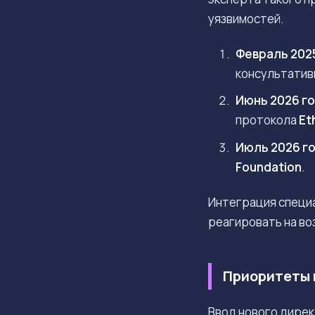
уязвимостей.
Февраль 202
консультатив
Июнь 2026 г
протокола
Et
Июль 2026 г
Foundation
.
Интеграция специа
реагировать на во
Приоритеты 
Ввод нового дирек