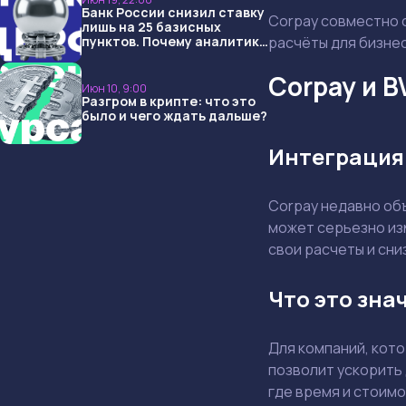
Банк России снизил ставку
Corpay совместно 
лишь на 25 базисных
пунктов. Почему аналитики
расчёты для бизнес
опять не угадали и что
ждать дальше?
Corpay и 
Июн 10, 9:00
Разгром в крипте: что это
было и чего ждать дальше?
Интеграция
Corpay недавно об
может серьезно из
свои расчеты и сн
Что это зна
Для компаний, кот
позволит ускорить
где время и стоимо