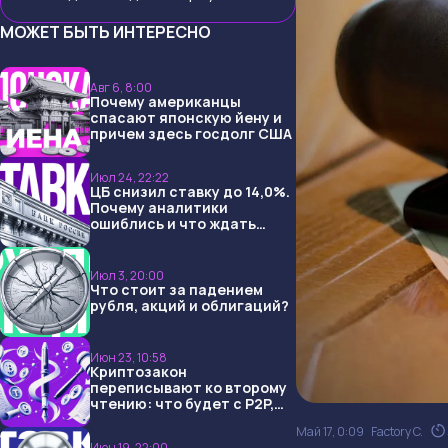
МОЖЕТ БЫТЬ ИНТЕРЕСНО
Авг 6, 8:00
Почему американцы
спасают японскую йену и
причем здесь госдолг США
Июл 24, 22:22
ЦБ снизил ставку до 14,0%.
Почему аналитики
ошиблись и что ждать
дальше?
Июл 3, 20:00
Что стоит за падением
рубля, акций и облигаций?
Июн 23, 10:58
Криптозакон
переписывают ко второму
чтению: что будет с P2P,
USDT и обменниками
Май 17, 0:09
Factory C.
Июн 19, 22:00