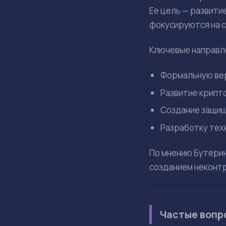
Механизм сд
Для выхода из иде
которые будут сиг
произойдет, стор
исследований.
В качестве пример
Возникновени
Рост уровня 
Появление и 
Такая сделка, по 
развития ИИ согла