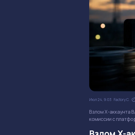
Июл 24, 9:03
Factory C.
Взлом X-аккаунта В
комиссии с платфо
Взлом X-ак