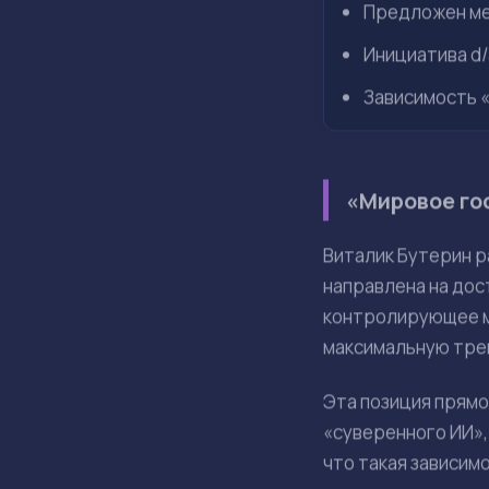
Июл 13, 3:22
Factory C.
Виталик Бутерин ра
власти. Он предлож
Бутерин р
господств
ОСНОВНЫЕ ТЕЗИСЫ