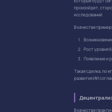
Эта позиция прямо
«суверенного ИИ»
что такая зависим
Два сценари
Бутерин считает, 
С одной стороны, 
году и считают, ч
наивным и указыва
По словам сооснов
технологий и не з
Именно эта неопре