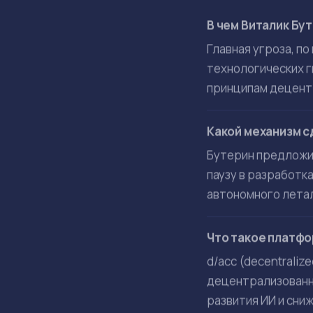
Децентрализ
В качестве практи
Ее цель — развити
фокусируются на с
Ключевые направл
Формальную вер
Развитие крипт
Создание защищ
Разработку тех
По мнению Бутерин
созданием неконт