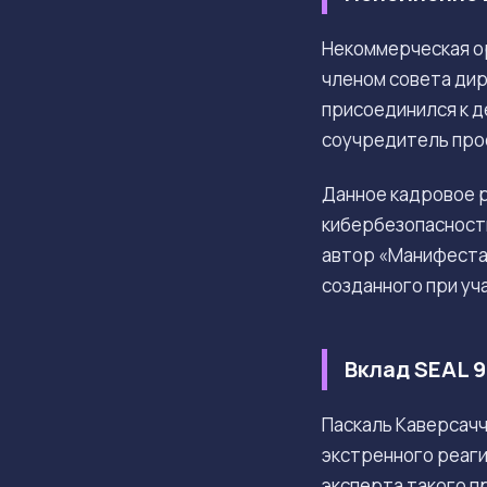
Некоммерческая о
членом совета ди
присоединился к д
соучредитель про
Данное кадровое р
кибербезопасност
автор «Манифеста E
созданного при уч
Вклад SEAL 9
Паскаль Каверсач
экстренного реаги
эксперта такого 