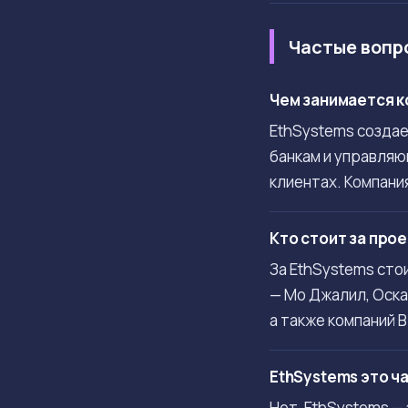
Частые вопр
Чем занимается к
EthSystems создае
банкам и управляю
клиентах. Компани
Кто стоит за про
За EthSystems сто
— Мо Джалил, Оска
а также компаний Bi
EthSystems это ч
Нет, EthSystems —