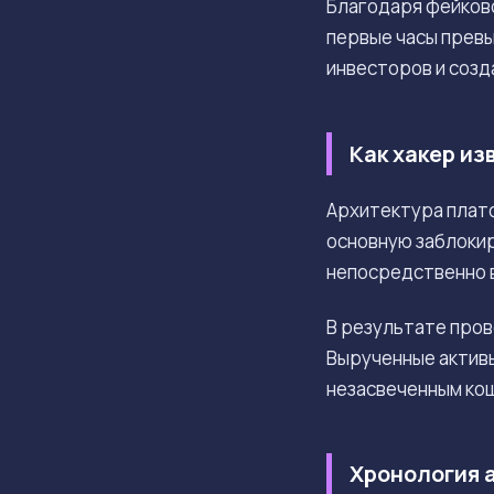
Благодаря фейково
первые часы прев
инвесторов и созд
Как хакер и
Архитектура плат
основную заблоки
непосредственно в
В результате про
Вырученные активы
незасвеченным ко
Хронология 