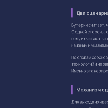
Риторика ИИ-
Текущая диску
Предложен ме
Инициатива d/
Зависимость 
«Мировое го
Виталик Бутерин р
направлена на дос
контролирующее м
максимальную трев