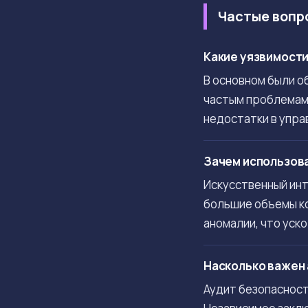
Частые вопр
Какие уязвимости 
В основном были о
частым проблемам 
недостатки в упра
Зачем использова
Искусственный ин
большие объемы ко
аномалии, что уск
Насколько важен 
Аудит безопасност