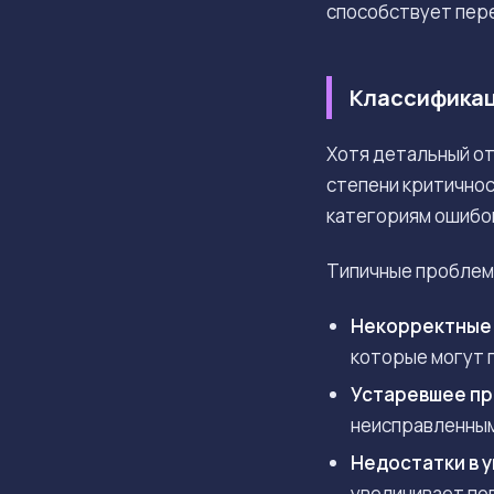
способствует пере
Классификац
Хотя детальный от
степени критичнос
категориям ошибок
Типичные проблемы
Некорректные 
которые могут 
Устаревшее пр
неисправленным
Недостатки в 
увеличивает по