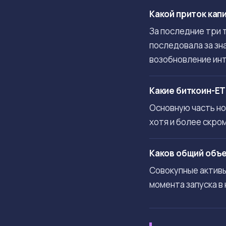
Какой приток кап
За последние три 
последовала за зн
возобновление ин
Какие биткоин-E
Основную часть нов
хотя и более скром
Каков общий объе
Совокупные активы
момента запуска в