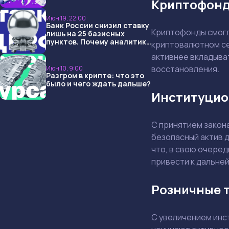
Криптофонды
USDT и обменниками
Июн 19, 22:00
Банк России снизил ставку
Криптофонды смогл
лишь на 25 базисных
пунктов. Почему аналитики
криптовалютном се
опять не угадали и что
активнее вкладыват
ждать дальше?
восстановления.
Июн 10, 9:00
Разгром в крипте: что это
было и чего ждать дальше?
Институцио
С принятием закон
безопасный актив д
что, в свою очеред
привести к дальне
Розничные 
С увеличением инс