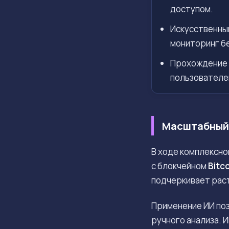
доступом.
Искусственны
мониторинг б
Прохождение 
пользователе
Масштабный 
В ходе комплексно
с блокчейном
Bitc
подчеркивает рас
Применение ИИ поз
ручного анализа. 