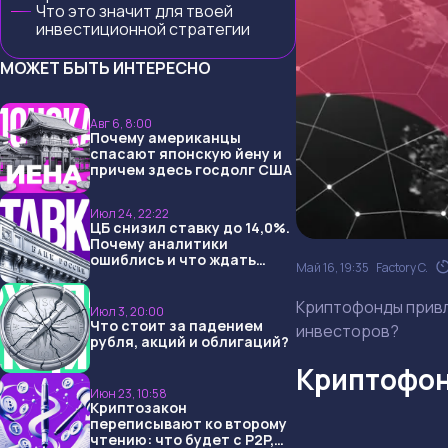
Что это значит для твоей
инвестиционной стратегии
МОЖЕТ БЫТЬ ИНТЕРЕСНО
Авг 6, 8:00
Почему американцы
спасают японскую йену и
причем здесь госдолг США
Июл 24, 22:22
ЦБ снизил ставку до 14,0%.
Почему аналитики
ошиблись и что ждать
Май 16, 19:35
Factory C.
дальше?
Криптофонды привле
Июл 3, 20:00
Что стоит за падением
инвесторов?
рубля, акций и облигаций?
Криптофон
Июн 23, 10:58
Криптозакон
переписывают ко второму
чтению: что будет с P2P,