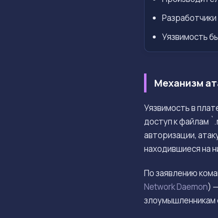
Разработчики 
Уязвимость бы
Механизм ат
Уязвимость в пла
доступ к файлам `
авторизации, атак
находившиеся на н
По заявлению ком
Network Daemon
) 
злоумышленникам 