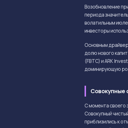
Возобновление при
периода значител
волатильным июлем
инвесторы исполь
Основным драйвер
долю нового капит
(FBTC) и ARK Inve
доминирующую рол
Совокупные 
С момента своего 
Совокупный чистый
приблизились к от