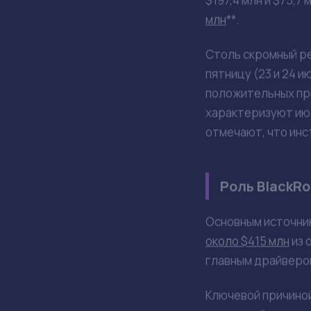
сохранилась вопрек
Приток ср
оттоку $4
ОСНОВНЫЕ ТЕЗИСЫ
Спотовые битк
Положительный
Основная часть
Причиной про
Июль рассматр
Динамика при