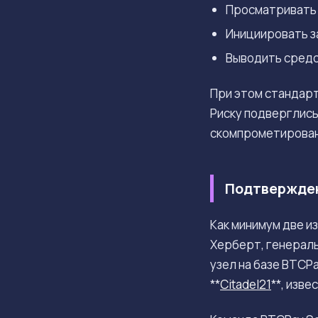
Просматривать б
Инициировать з
Выводить средс
При этом стандарт
Риску подверглись
скомпрометирован
Подтвержден
Как минимум две и
Херберт, генерал
узел на базе BTCP
**
Citadel21
**, изв