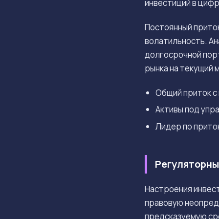
инвестиций в цифр
Постоянный приток
волатильность. Ан
долгосрочной порт
рынка на текущий 
Общий приток с
Активы под упр
Лидер по притока
Регуляторны
Настроения инвест
правовую неопред
предсказуемую сре