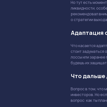
Но тут есть момент
ликвидности, особ
рекомендовал вним
о стратегии выхода
Адаптация 
Что касается адапт
стоит задуматься о
лоссы или заранее 
будешь их защищат
Что дальше 
Вопрос в том, что
инвесторов. Но есл
вопрос: как ты пл