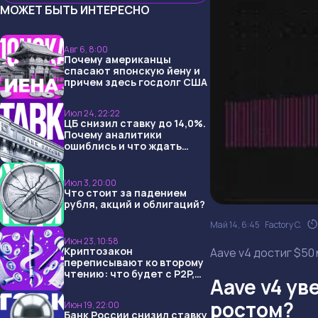
МОЖЕТ БЫТЬ ИНТЕРЕСНО
Авг 6, 8:00
Почему американцы
спасают японскую йену и
причем здесь госдолг США
Июл 24, 22:22
ЦБ снизил ставку до 14,0%.
Почему аналитики
ошиблись и что ждать
дальше?
Июл 3, 20:00
Что стоит за падением
рубля, акций и облигаций?
Май 14, 6:45
Factory C.
Июн 23, 10:58
Криптозакон
Aave v4 достиг $50
переписывают ко второму
чтению: что будет с P2P,
Aave v4 ув
USDT и обменниками
ростом?
Июн 19, 22:00
Банк России снизил ставку