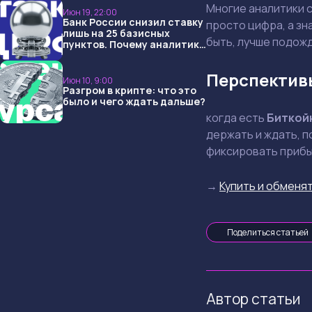
Многие аналитики 
Июн 19, 22:00
Банк России снизил ставку
просто цифра, а зн
лишь на 25 базисных
быть, лучше подож
пунктов. Почему аналитики
опять не угадали и что
ждать дальше?
Перспективы
Июн 10, 9:00
Разгром в крипте: что это
было и чего ждать дальше?
когда есть
Биткой
держать и ждать, по
фиксировать прибыл
→
Купить и обменят
Поделиться статьей
Автор статьи