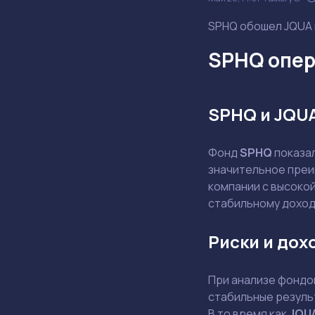
SPHQ обошел JQUA н
SPHQ опер
SPHQ и JQU
Фонд
SPHQ
показа
значительное преи
компании с высоко
стабильному доход
Риски и дох
При анализе фондов
стабильные резуль
В то время как
JQU