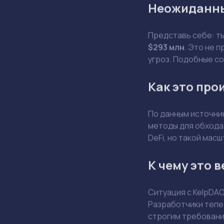
Неожиданны
Представь себе: т
$293 млн
. Это не 
угроз. Подобные с
Как это про
По данным источник
методы для обхода 
DeFi, но такой мас
К чему это 
Ситуация с KelpDA
Разработчики тепе
строгим требования