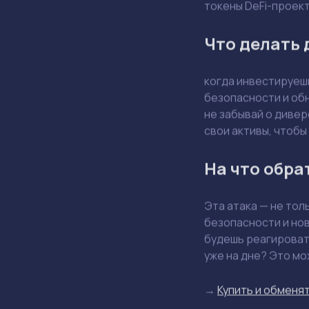
токены DeFi-проект
Что делать
когда инвестируешь
безопасности и обн
не забывай о дивер
свои активы, чтоб
На что обра
Эта атака — не тол
безопасности и нов
будешь реагировать
уже на дне? Это м
→
Купить и обменят