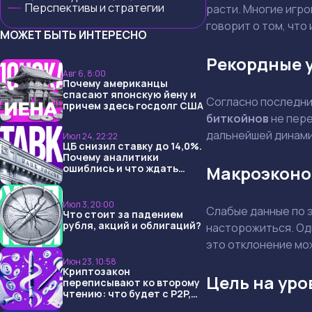
Перспективы и стратегии
расти. Многие игр
говорит о том, что
МОЖЕТ БЫТЬ ИНТЕРЕСНО
Рекордные 
Авг 6, 8:00
Почему американцы
спасают японскую йену и
Согласно последни
причем здесь госдолг США
биткойнов
не пере
дальнейшей динамик
Июл 24, 22:22
ЦБ снизил ставку до 14,0%.
Почему аналитики
ошиблись и что ждать
Макроэконо
дальше?
Июл 3, 20:00
Слабые данные по э
Что стоит за падением
рубля, акций и облигаций?
насторожиться. Од
это отклонение мо
Июн 23, 10:58
Криптозакон
Цель на уро
переписывают ко второму
чтению: что будет с P2P,
USDT и обменниками