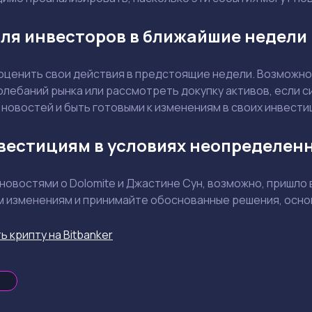
ля инвесторов в ближайшие недели
оценить свои действия в предстоящие недели. Возможно,
олебаний рынка или рассмотреть докупку активов, если 
 новостей и быть готовыми к изменениям в своих инвест
вестициям в условиях неопределен
 новостями о Dolomite и Джастине Сун, возможно, пришл
м изменениям и принимайте обоснованные решения, осно
ь крипту на Bitbanker