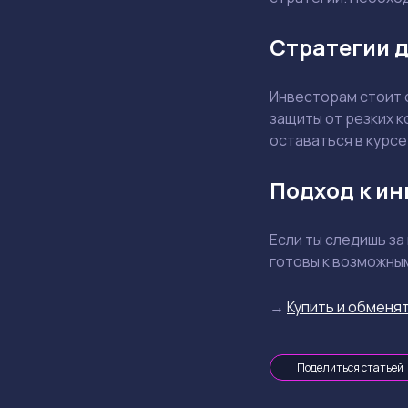
Стратегии д
Инвесторам стоит 
защиты от резких к
оставаться в курсе
Подход к ин
Если ты следишь за
готовы к возможны
→
Купить и обменят
Поделиться статьей