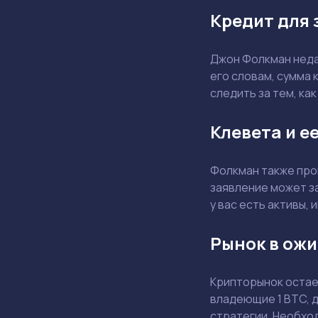
Кредит для 
Джон Фолкман недав
его словам, сумма 
следить за тем, ка
Клевета и е
Фолкман также про
заявление может за
у вас есть активы,
Рынок в ож
Крипторынок остае
владеющие 1 BTC, 
стратегии. Необход