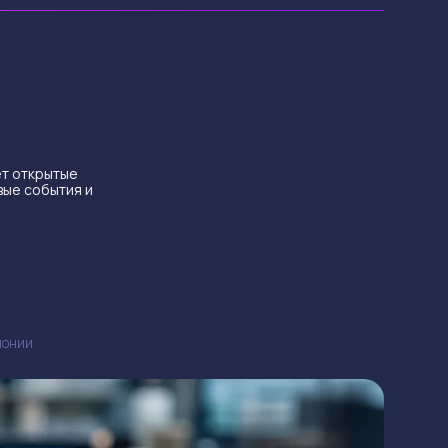
ет открытые
вые события и
ЯПОНИИ