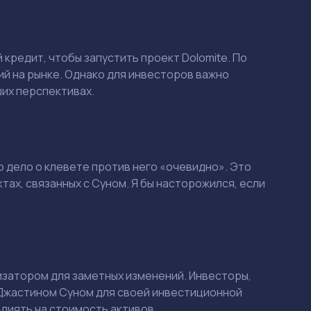
 кредит, чтобы запустить проект Dolomite. По
ий на рынке. Однако для инвесторов важно
ших перспективах.
 дело о клевете против него «очевидно». Это
ах, связанных с Суном. Я бы насторожился, если
изатором для заметных изменений. Инвесторы,
Смотреть
Смотреть
и Джастином Суном для своей инвестиционной
лиять на стоимость активов.