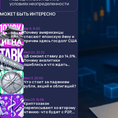
условиях неопределенности
МОЖЕТ БЫТЬ ИНТЕРЕСНО
Авг 6, 8:00
Почему американцы
спасают японскую йену и
причем здесь госдолг США
Июл 24, 22:22
ЦБ снизил ставку до 14,0%.
Почему аналитики
ошиблись и что ждать
дальше?
Июл 3, 20:00
Что стоит за падением
рубля, акций и облигаций?
Июн 23, 10:58
Криптозакон
переписывают ко второму
чтению: что будет с P2P,
USDT и обменниками