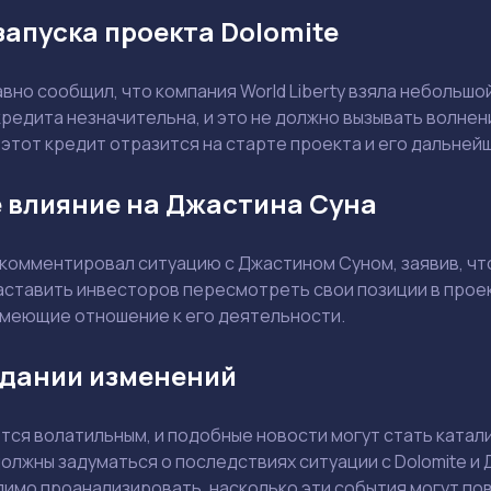
запуска проекта Dolomite
Задать вопрос эксперту
Выбрать эксперта
но сообщил, что компания World Liberty взяла небольшой
кредита незначительна, и это не должно вызывать волнен
к этот кредит отразится на старте проекта и его дальней
Ваш e-mail не будет опубликован
е влияние на Джастина Суна
комментировал ситуацию с Джастином Суном, заявив, что
ставить инвесторов пересмотреть свои позиции в проект
 имеющие отношение к его деятельности.
Держите меня в курсе: эксклюзивные материалы и новости рынка на
почту
Даю согласие на обработку персональных данных
идании изменений
Отправить вопрос
тся волатильным, и подобные новости могут стать катал
Смотреть
Смотреть
должны задуматься о последствиях ситуации с Dolomite 
имо проанализировать, насколько эти события могут пов