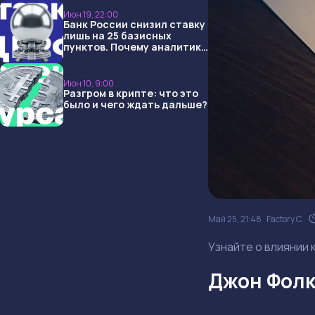
Июн 19, 22:00
Банк России снизил ставку
лишь на 25 базисных
пунктов. Почему аналитики
опять не угадали и что
ждать дальше?
Июн 10, 9:00
Разгром в крипте: что это
было и чего ждать дальше?
Май 25, 21:48
Factory C.
Узнайте о влиянии 
Джон Фолк