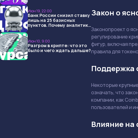
USDT и обменниками
Закон о ясн
Июн 19, 22:00
Банк России снизил ставку
лишь на 25 базисных
пунктов. Почему аналитики
Законопроект о яс
опять не угадали и что
ждать дальше?
регулирование кри
Июн 10, 9:00
фигур, включая пре
Разгром в крипте: что это
было и чего ждать дальше?
правила для токено
Поддержка 
Некоторые крупные
означать, что зак
компании, как Coin
пользователей и и
Влияние на 