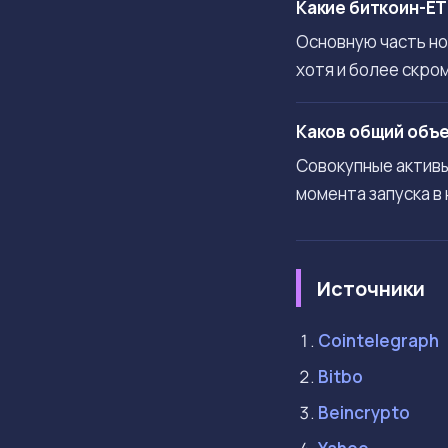
Какие биткоин-E
Основную часть нов
хотя и более скром
Каков общий объе
Совокупные активы
момента запуска в
Источники
Cointelegraph
Bitbo
Beincrypto