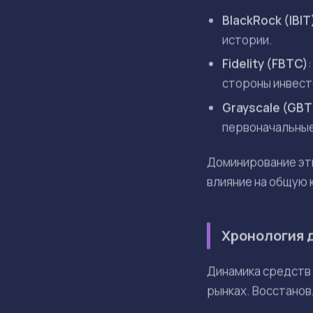
Детали прит
На прошлой недел
негативной тенден
недель июля, когда
сложного второго
Данное событие ук
фондов, начинают 
ключевых индикато
даже в небольших 
Структура ры
Рынок спотовых би
(AUM) и торговых 