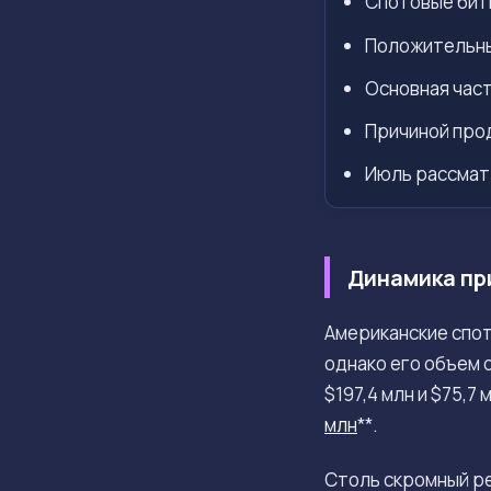
Спотовые битк
Положительный
Основная часть
Причиной про
Июль рассматр
Динамика при
Американские спот
однако его объем 
$197,4 млн и $75,7
млн
**.
Столь скромный ре