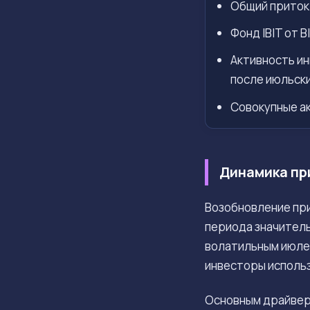
Общий приток 
Фонд IBIT от 
Активность ин
после июльски
Совокупные а
Динамика пр
Возобновление при
периода значител
волатильным июлем
инвесторы исполь
Основным драйвер