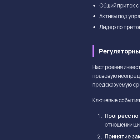
Общий приток с
Активы под упр
Лидер по притока
Регуляторны
Настроения инвест
правовую неопред
предсказуемую сре
Ключевые события,
Прогресс по 
отношении ци
Принятие зак