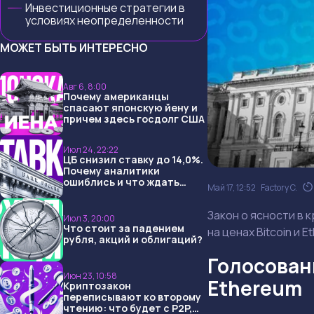
Инвестиционные стратегии в
условиях неопределенности
МОЖЕТ БЫТЬ ИНТЕРЕСНО
Авг 6, 8:00
Почему американцы
спасают японскую йену и
причем здесь госдолг США
Июл 24, 22:22
ЦБ снизил ставку до 14,0%.
Почему аналитики
ошиблись и что ждать
Май 17, 12:52
Factory C.
дальше?
Закон о ясности в 
Июл 3, 20:00
Что стоит за падением
на ценах Bitcoin и 
рубля, акций и облигаций?
Голосовани
Июн 23, 10:58
Ethereum
Криптозакон
переписывают ко второму
чтению: что будет с P2P,