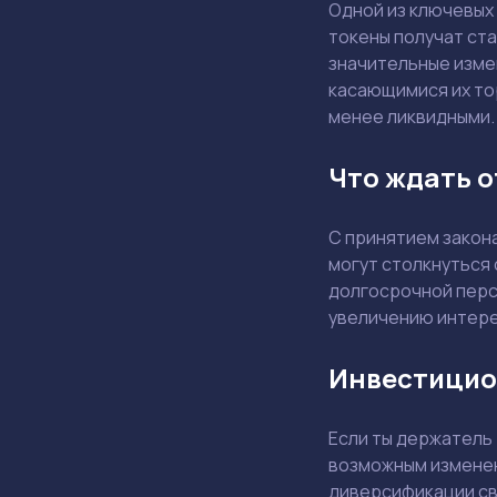
Одной из ключевых 
токены получат ста
значительные измен
касающимися их тор
менее ликвидными.
Что ждать о
С принятием закон
могут столкнуться 
долгосрочной персп
увеличению интере
Инвестицио
Если ты держатель
возможным изменен
диверсификации сво