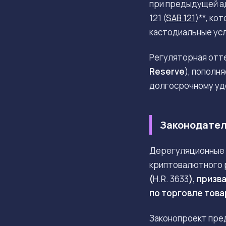
при предыдущей ад
121 (
SAB 121
)**, ко
кастодиальные усл
Регуляторная отт
Reserve
), пополн
долгосрочному уд
Законодател
Дерегуляционные 
криптовалютного р
(
H.R. 3633
), призв
по торговле тов
Законопроект пред