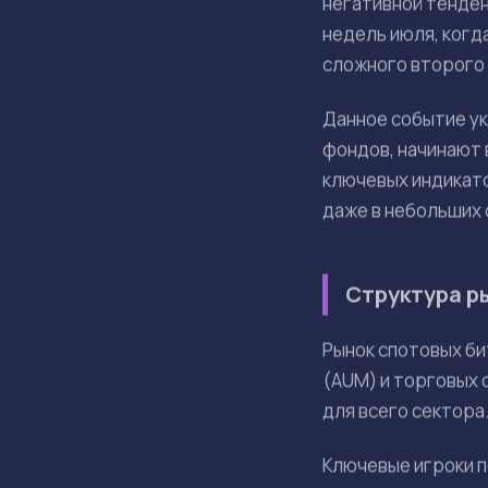
Приток в спотовые
оттоков и указыва
Приток в 
ОСНОВНЫЕ ТЕЗИСЫ
Спотовые битк
Приток оказал
Рынок остаетс
Динамика сред
Будущие поток
политики ФРС