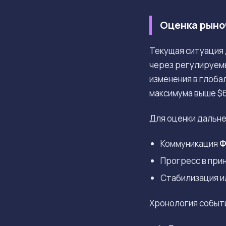
Оценка рыно
Текущая ситуация 
через регулируемы
изменения в глоба
максимума выше $6
Для оценки дальне
Коммуникация
Ф
Прогресс в при
Стабилизация и
Хронология событ