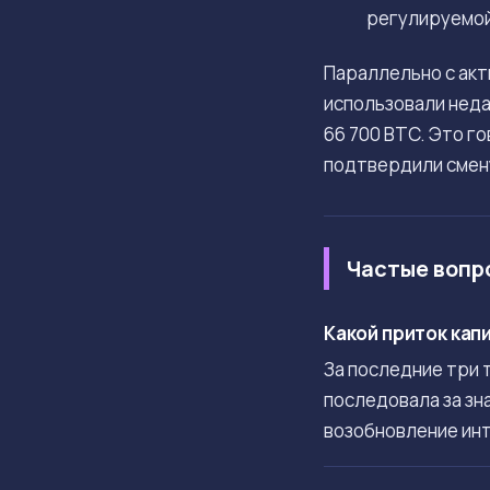
регулируемой 
Параллельно с акт
использовали неда
66 700 BTC. Это г
подтвердили смен
Частые вопр
Какой приток кап
За последние три 
последовала за зн
возобновление ин