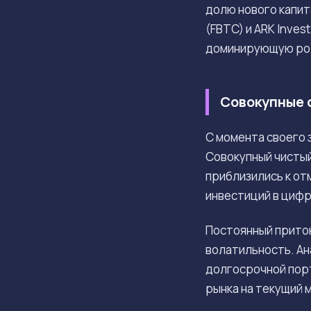
долю нового капит
(FBTC) и ARK Inve
доминирующую рол
Совокупные 
С момента своего 
Совокупный чистый
приблизились к от
инвестиций в цифр
Постоянный приток
волатильность. Ан
долгосрочной порт
рынка на текущий 