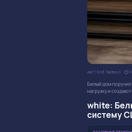
Авг 7, 9:03
Factory C.
7
Белый дом поручил
нагрузку и создают
white: Бе
систему 
ОСНОВНЫЕ ТЕЗИСЫ