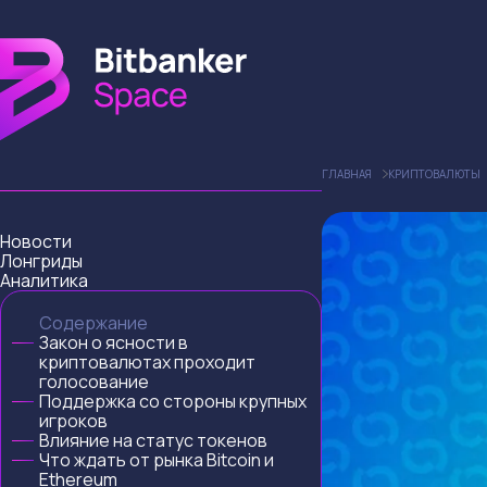
ГЛАВНАЯ
КРИПТОВАЛЮТЫ
Новости
Лонгриды
Аналитика
Содержание
Закон о ясности в
криптовалютах проходит
голосование
Поддержка со стороны крупных
игроков
Влияние на статус токенов
Что ждать от рынка Bitcoin и
Ethereum