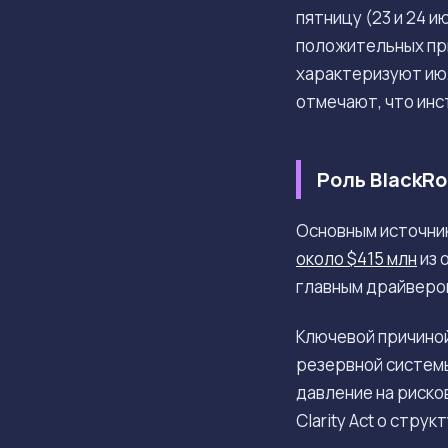
пятницу (23 и 24 
положительных при
характеризуют июл
отмечают, что ин
Роль BlackR
Основным источни
около $415 млн
из 
главным драйвером
Ключевой причино
резервной систем
давление на риско
Clarity Act о стр