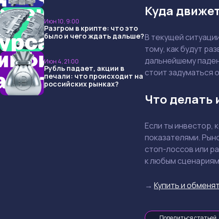
опять не угадали и что
Куда движе
ждать дальше?
Июн 10, 9:00
Разгром в крипте: что это
было и чего ждать дальше?
В текущей ситуации
тому, как будут ра
дальнейшему паден
Июн 4, 21:00
Рубль падает, акции в
стоит задуматься 
печали: что происходит на
российских рынках?
Что делать 
Если ты инвестор,
показателями. Рыно
стоп-лоссов или р
к любым сценариям 
→
Купить и обменят
Поделиться статьей