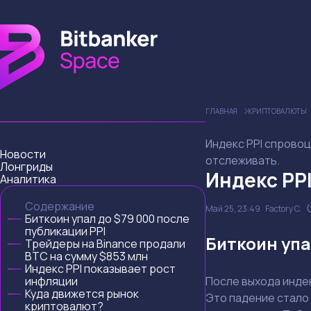
ГЛАВНАЯ
КРИПТОВАЛЮТЫ
Индекс PPI спровоц
Новости
отслеживать.
Лонгриды
Индекс PP
Аналитика
Содержание
Май 25, 23:49
Factory C.
Биткоин упал до $79 000 после
публикации PPI
Биткоин упа
Трейдеры на Binance продали
BTC на сумму $853 млн
Индекс PPI показывает рост
инфляции
После выхода индек
Куда движется рынок
Это падение стало
криптовалют?