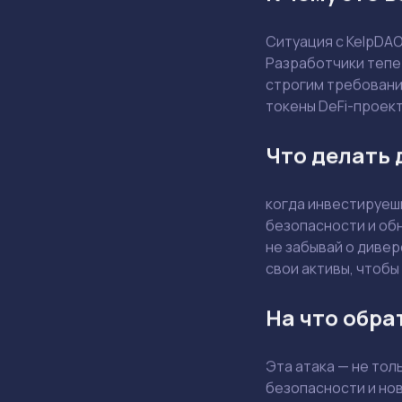
Ситуация с KelpDA
Разработчики тепе
строгим требования
токены DeFi-проект
Что делать
когда инвестируешь
безопасности и обн
не забывай о дивер
свои активы, чтоб
На что обра
Эта атака — не тол
безопасности и нов