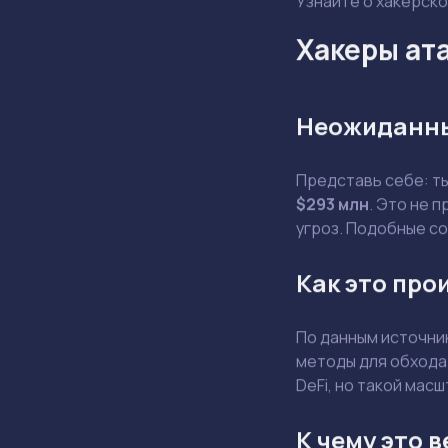
Хакеры ата
Неожиданны
Представь себе: т
$293 млн
. Это не 
угроз. Подобные с
Как это про
По данным источник
методы для обхода 
DeFi, но такой мас
К чему это 