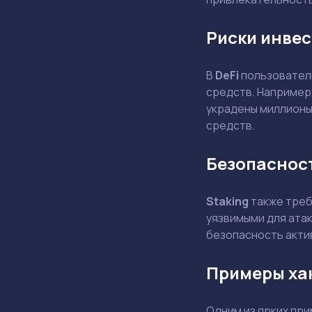
Риски инвес
В
DeFi
пользователи
средств. Например,
украдены миллионы
средств.
Безопасност
Staking
также треб
уязвимыми для ата
безопасность акти
Примеры ха
Одним из ярких при