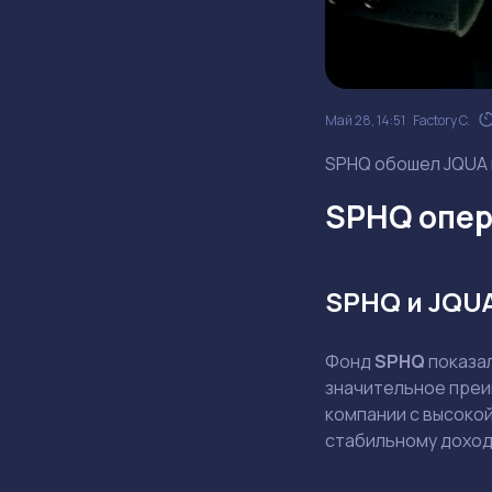
Май 28, 14:51
Factory C.
SPHQ обошел JQUA н
SPHQ опер
SPHQ и JQU
Фонд
SPHQ
показа
значительное преи
компании с высоко
стабильному доход