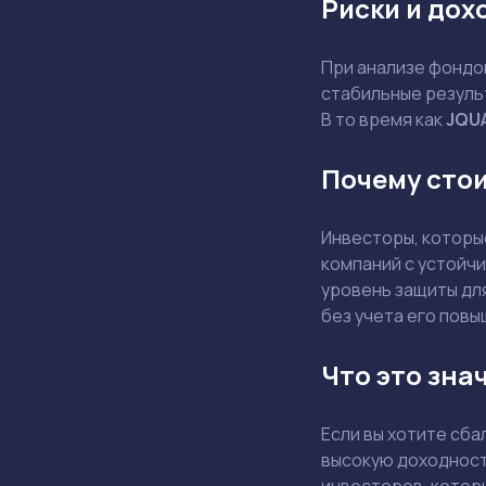
Риски и дох
При анализе фондов
стабильные резуль
В то время как
JQU
Почему сто
Инвесторы, которы
компаний с устойч
уровень защиты дл
без учета его повы
Что это зна
Если вы хотите сб
высокую доходност
инвесторов, котор