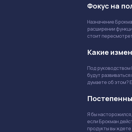
Фокус на по
Назначение Брокма
расширении функцио
стоит пересмотрет
Какие измен
Под руководством 
будут развиваться
думаете об этом? Е
Постепенны
Я бы насторожился,
если Брокман дейст
продукты вы ждете 