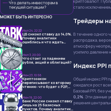
криптовалют. Публи
Что делать инвесторам в
текущей ситуации?
стало исключением
МОЖЕТ БЫТЬ ИНТЕРЕСНО
Трейдеры на
Июл 24, 22:22
В течение одного 
ЦБ снизил ставку до 14,0%.
Почему аналитики
распродажа, вероят
ошиблись и что ждать
атмосферу неопред
дальше?
усилило давление н
Июл 3, 20:00
Что стоит за падением
рубля, акций и облигаций?
Индекс PPI 
Июн 23, 10:58
Криптозакон
Общий индекс PPI 
переписывают ко второму
ожидался рост все
чтению: что будет с P2P,
USDT и обменниками
Базовый PPI, без у
0,2%
. Эти данные 
Июн 19, 22:00
Банк России снизил ставку
решения центральн
лишь на 25 базисных
пунктов. Почему аналитики