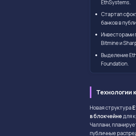
EthSystems.
Стартап сфок
банков в публ
Инвесторами 
Bitmine и Sharp
Выделение Et
Foundation.
Технологии 
Новая структура
E
в блокчейне
для к
Чаллани, планируе
публичные распре