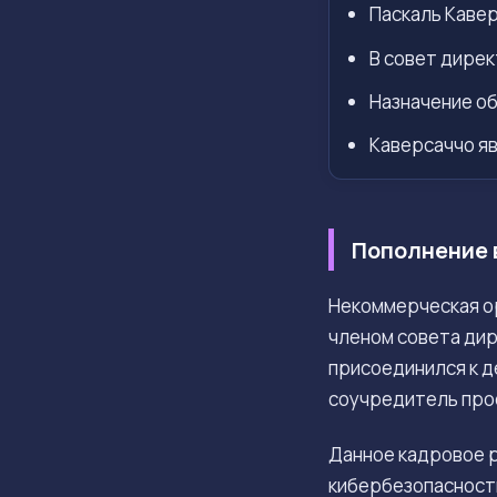
Паскаль Кавер
В совет дирек
Назначение об
Каверсаччо яв
Пополнение 
Некоммерческая о
членом совета ди
присоединился к д
соучредитель про
Данное кадровое р
кибербезопасност