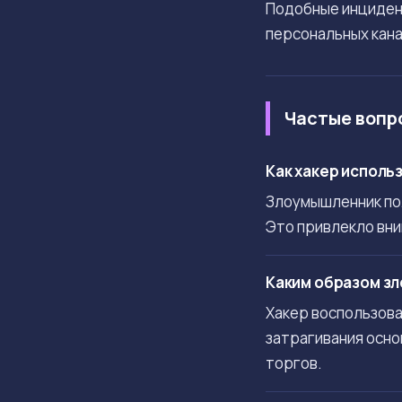
Подобные инциде
персональных кана
Частые вопр
Как хакер исполь
Злоумышленник пол
Это привлекло вни
Каким образом зл
Хакер воспользова
затрагивания осно
торгов.