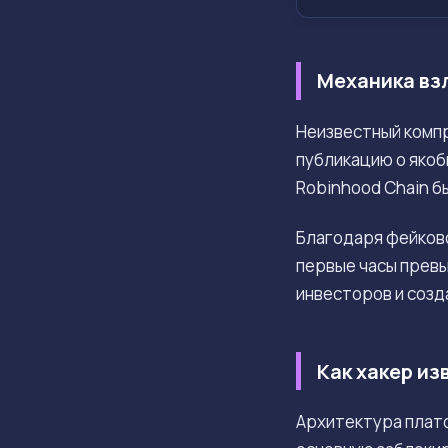
Механика взл
Неизвестный комп
публикацию о якоб
Robinhood Chain б
Благодаря фейково
первые часы прев
инвесторов и созд
Как хакер и
Архитектура плат