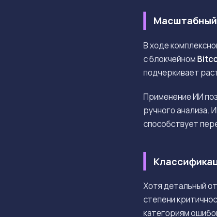
Масштабный 
В ходе комплексно
с блокчейном
Bitc
подчеркивает рас
Применение ИИ поз
ручного анализа. 
способствует пере
Классификац
Хотя детальный от
степени критичнос
категориям ошибок