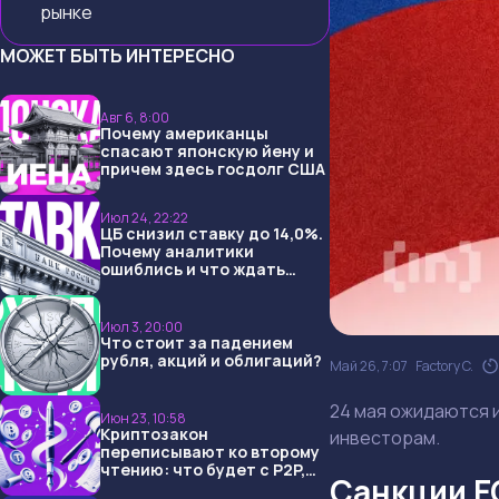
рынке
МОЖЕТ БЫТЬ ИНТЕРЕСНО
Авг 6, 8:00
Почему американцы
спасают японскую йену и
причем здесь госдолг США
Июл 24, 22:22
ЦБ снизил ставку до 14,0%.
Почему аналитики
ошиблись и что ждать
дальше?
Июл 3, 20:00
Что стоит за падением
рубля, акций и облигаций?
Май 26, 7:07
Factory C.
24 мая ожидаются и
Июн 23, 10:58
Криптозакон
инвесторам.
переписывают ко второму
чтению: что будет с P2P,
Санкции ЕС
USDT и обменниками