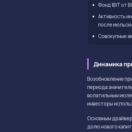
Фонд IBIT от 
Активность ин
после июльски
Совокупные а
Динамика пр
Возобновление при
периода значител
волатильным июлем
инвесторы исполь
Основным драйвер
долю нового капит