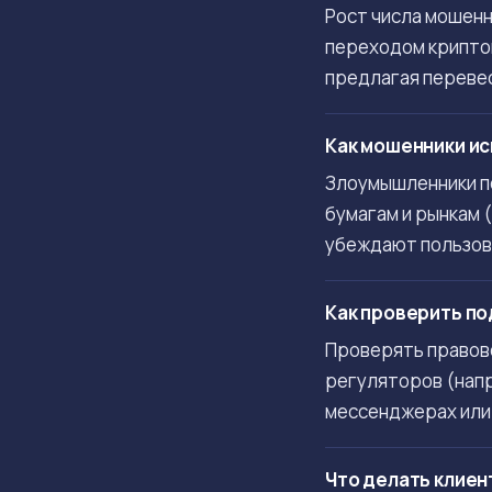
Рост числа мошенн
переходом крипто
предлагая переве
Как мошенники ис
Злоумышленники п
бумагам и рынкам 
убеждают пользов
Как проверить по
Проверять правов
регуляторов (напр
мессенджерах или
Что делать клие