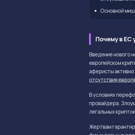
Основной миш
Почему в ЕС
Введение нового 
европейском крип
аферисты активно 
отсутствия европ
В условиях переф
провайдера. Злоу
легальных крипток
Жертвам гарантиру