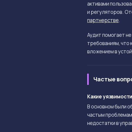
активами пользова
и регуляторов. От
партнерстве
.
Аудит помогает не
требованиям, что 
вложением в устой
Частые вопр
Какие уязвимости 
В основном были о
частым проблемам 
недостатки в упра