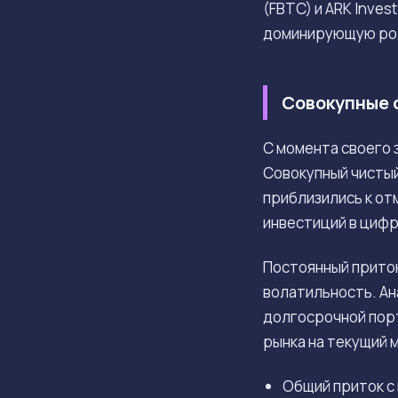
(FBTC) и ARK Inve
доминирующую рол
Совокупные 
С момента своего 
Совокупный чистый
приблизились к от
инвестиций в цифр
Постоянный приток
волатильность. Ан
долгосрочной порт
рынка на текущий 
Общий приток с