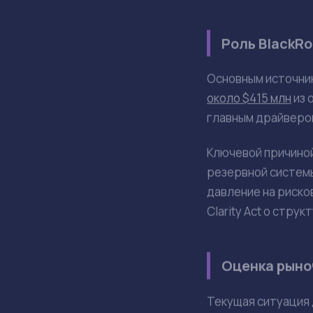
Положительный
Основная часть
Причиной про
Июль рассматр
Динамика при
Американские спот
однако его объем 
$197,4 млн и $75,7
млн
**.
Столь скромный ре
пятницу (23 и 24 