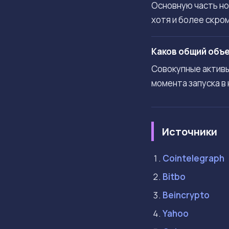
Основную часть нов
хотя и более скром
Каков общий объе
Совокупные активы
момента запуска в
Источники
Cointelegraph
Bitbo
Beincrypto
Yahoo