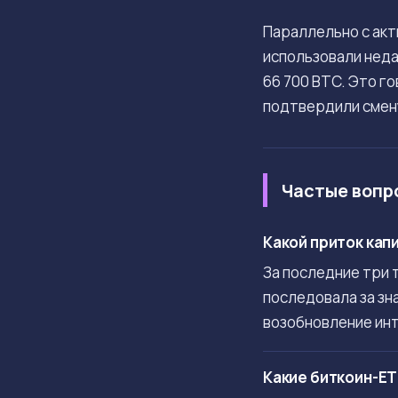
Параллельно с акт
использовали неда
66 700 BTC. Это г
подтвердили смен
Частые вопр
Какой приток кап
За последние три 
последовала за зн
возобновление ин
Какие биткоин-E