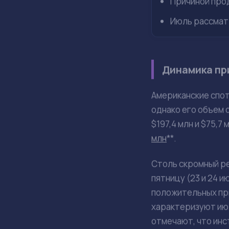
Июл 27, 14:28
Factory C.
Спотовые биткоин-
сохранилась вопрек
Приток ср
оттоку $4
ОСНОВНЫЕ ТЕЗИСЫ
Спотовые битк