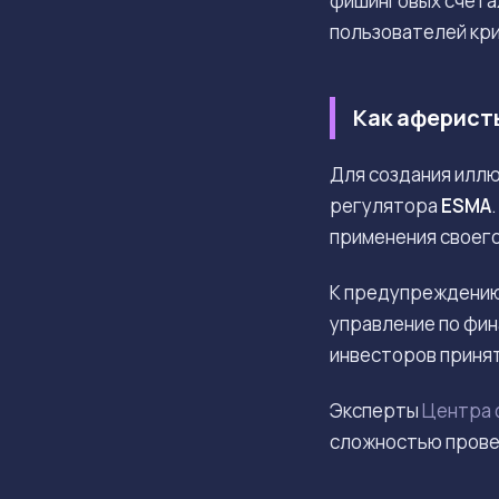
фишинговых счетах
пользователей кри
Как аферист
Для создания илл
регулятора
ESMA
применения своего
К предупреждению
управление по фин
инвесторов принят
Эксперты
Центра 
сложностью провер