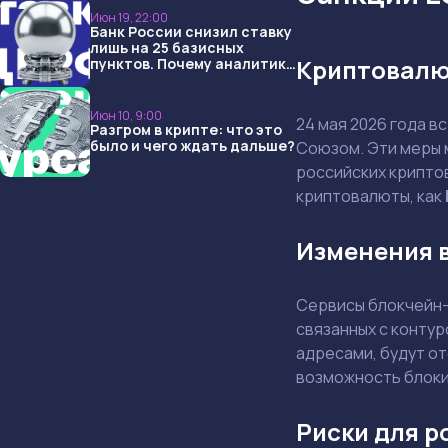
Июн 19, 22:00
Банк России снизил ставку
лишь на 25 базисных
Криптовалю
пунктов. Почему аналитики
опять не угадали и что
ждать дальше?
Июн 10, 9:00
24 мая 2026 года в
Разгром в крипте: что это
было и чего ждать дальше?
Союзом. Эти меры 
российских крипто
криптовалюты, как
Изменения 
Сервисы блокчейн-
связанных с контур
адресами, будут о
возможность блоки
Риски для 