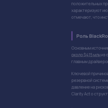
ОСНОВНЫЕ ТЕЗИСЫ
Спотовые битк
Положительный
Основная часть
Причиной про
Июль рассматр
Динамика при
Американские спот
однако его объем 
$197,4 млн и $75,7
млн
**.