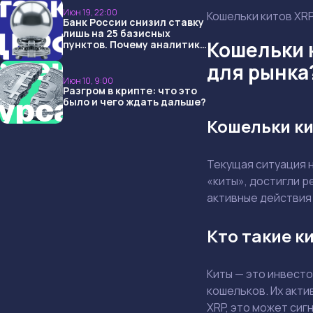
Июн 19, 22:00
Кошельки китов XRP
Банк России снизил ставку
лишь на 25 базисных
Кошельки 
пунктов. Почему аналитики
опять не угадали и что
для рынка
ждать дальше?
Июн 10, 9:00
Разгром в крипте: что это
было и чего ждать дальше?
Кошельки ки
Текущая ситуация н
«киты», достигли р
активные действия
Кто такие к
Киты — это инвест
кошельков. Их акти
XRP, это может сиг