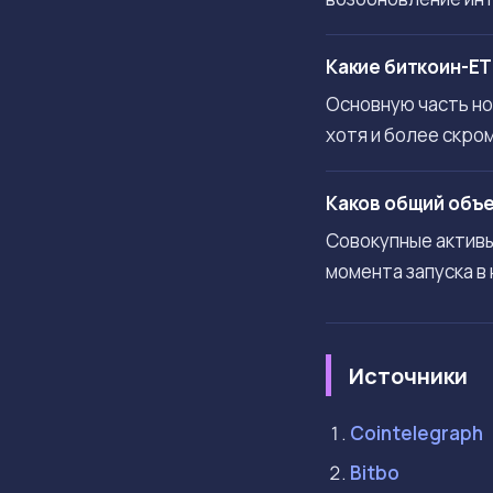
Какие биткоин-E
Основную часть нов
хотя и более скром
Каков общий объе
Совокупные активы
момента запуска в
Источники
Cointelegraph
Bitbo