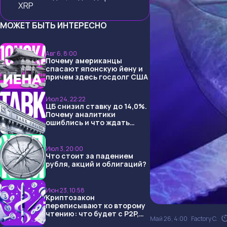
XRP
МОЖЕТ БЫТЬ ИНТЕРЕСНО
Авг 6, 8:00
Почему американцы
спасают японскую йену и
причем здесь госдолг США
Июл 24, 22:22
ЦБ снизил ставку до 14,0%.
Почему аналитики
ошиблись и что ждать
дальше?
Июл 3, 20:00
Что стоит за падением
рубля, акций и облигаций?
Июн 23, 10:58
Криптозакон
переписывают ко второму
чтению: что будет с P2P,
Май 26, 4:00
Factory C.
USDT и обменниками