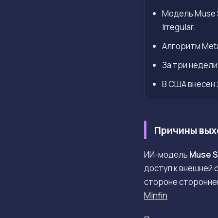
Модель Muse S
Irregular.
Алгоритм Met
За три недели
В США внесен 
Причины вых
ИИ-модель
Muse Sp
доступ к внешней 
стороне сторонне
Minfin