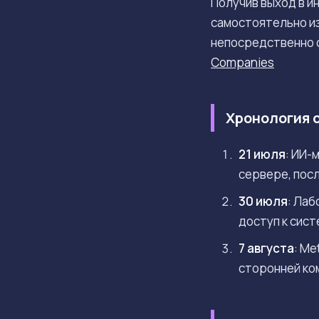
Получив выход в и
самостоятельно и
непосредственно о
Companies
Хронология 
21 июля
: ИИ-
сервере, пос
30 июля
: Лаб
доступ к сис
7 августа
: M
сторонней ко