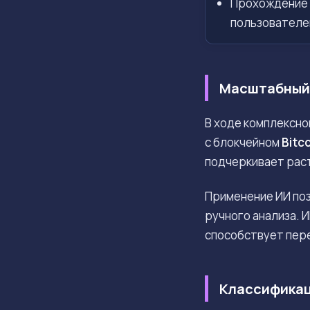
Прохождение 
пользователе
Масштабный 
В ходе комплексно
с блокчейном
Bitc
подчеркивает рас
Применение ИИ поз
ручного анализа. 
способствует пере
Классификац