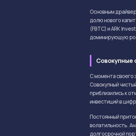
Основным драйвер
долю нового капит
(FBTC) и ARK Inve
доминирующую рол
Совокупные 
С момента своего 
Совокупный чистый
приблизились к от
инвестиций в цифр
Постоянный приток
волатильность. Ан
долгосрочной порт