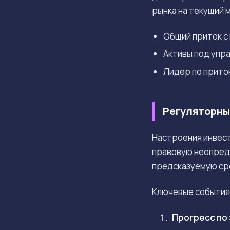
рынка на текущий 
Общий приток с
Активы под упр
Лидер по притока
Регуляторны
Настроения инвест
правовую неопред
предсказуемую сре
Ключевые события,
Прогресс по 