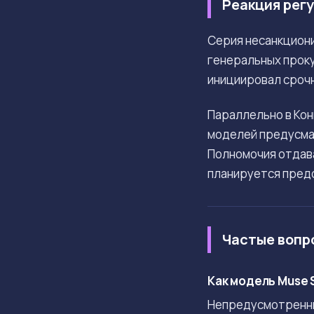
Реакция регу
Серия несанкциони
генеральных проку
инициировал срочн
Параллельно в Ко
моделей предусма
Полномочия отдав
планируется пред
Частые вопр
Как модель Muse S
Непредусмотренный