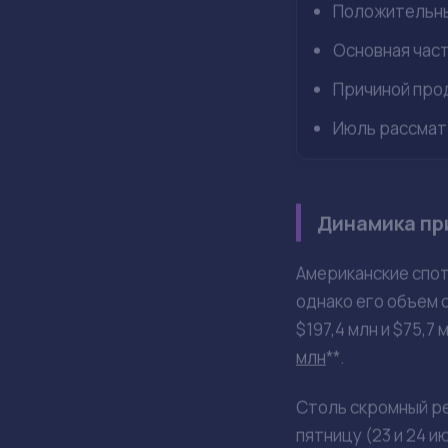
Июл 27, 14:28
Factory C.
Спотовые биткоин-
сохранилась вопрек
Приток ср
оттоку $4