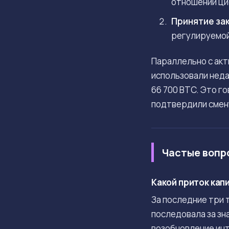
отношении ци
Принятие зак
регулируемой 
Параллельно с акт
использовали неда
66 700 BTC. Это г
подтвердили смен
Частые вопр
Какой приток кап
За последние три 
последовала за зн
возобновление ин