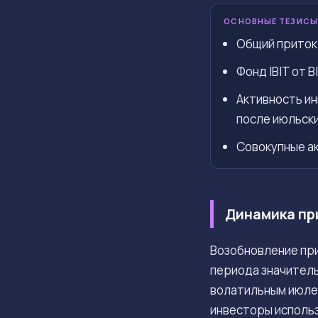
ОСНОВНЫЕ ТЕЗИСЫ
Общий приток 
Фонд IBIT от 
Активность ин
после июльски
Совокупные а
Динамика пр
Возобновление при
периода значител
волатильным июлем
инвесторы исполь