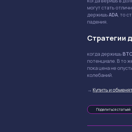
когда веришь в дол
могут стать отличн
держишь
ADA
, то 
падения.
Стратегии д
когда держишь
BT
потенциале. В то ж
пока цена не опус
колебаний.
→
Купить и обменят
Поделиться статьей