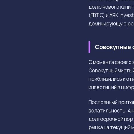
долю нового капит
(FBTC) и ARK Inve
доминирующую рол
Совокупные 
С момента своего 
Совокупный чистый
приблизились к от
инвестиций в цифр
Постоянный приток
волатильность. Ан
долгосрочной порт
рынка на текущий 