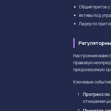
Общий приток с
Активы под упр
Лидер по притока
Регуляторны
Настроения инвест
правовую неопред
предсказуемую сре
Ключевые события,
Прогресс по 
отношении ци
Принятие зак