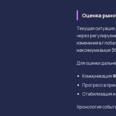
Оценка рыно
Текущая ситуация 
через регулируемы
изменения в глоба
максимума выше $6
Для оценки дальне
Коммуникация
Ф
Прогресс в при
Стабилизация и
Хронология событ