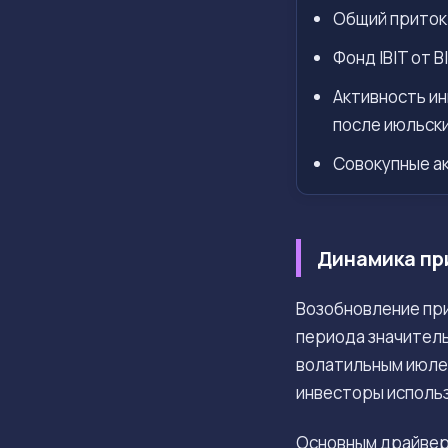
Общий приток 
Фонд IBIT от 
Активность ин
после июльски
Совокупные а
Динамика пр
Возобновление при
периода значител
волатильным июлем
инвесторы исполь
Основным драйвер