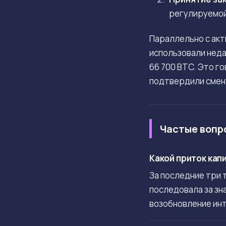
регулируемой 
Параллельно с акт
использовали неда
66 700 BTC. Это г
подтвердили смен
Частые вопр
Какой приток кап
За последние три 
последовала за зн
возобновление ин