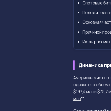
Спотовые битк
Положительный
Основная часть
Причиной про
Июль рассматр
Динамика при
Американские спот
однако его объем 
$197,4 млн и $75,7
млн
**.
Столь скромный ре