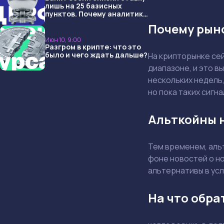
лишь на 25 базисных
пунктов. Почему аналитики
опять не угадали и что
Почему рын
ждать дальше?
Июн 10, 9:00
Разгром в крипте: что это
было и чего ждать дальше?
На крипторынке се
диапазоне, и это в
нескольких недель
но пока таких сигн
Альткойны 
Тем временем, альт
фоне новостей о н
альтернативы в усл
На что обра