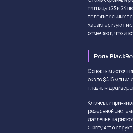
пятницу (23 и 24 
положительных при
характеризуют июл
отмечают, что ин
Роль BlackR
Основным источни
около $415 млн
из 
главным драйвером
Ключевой причино
резервной систем
давление на риско
Clarity Act о стр