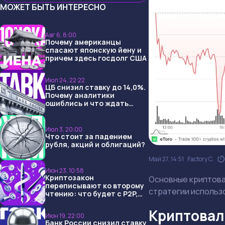
МОЖЕТ БЫТЬ ИНТЕРЕСНО
Авг 6, 8:00
Почему американцы
спасают японскую йену и
причем здесь госдолг США
Июл 24, 22:22
ЦБ снизил ставку до 14,0%.
Почему аналитики
ошиблись и что ждать
дальше?
Июл 3, 20:00
Что стоит за падением
рубля, акций и облигаций?
Май 27, 14:51
Factory C.
Июн 23, 10:58
Криптозакон
Основные криптовал
переписывают ко второму
стратегии использ
чтению: что будет с P2P,
USDT и обменниками
Криптовал
Июн 19, 22:00
Банк России снизил ставку