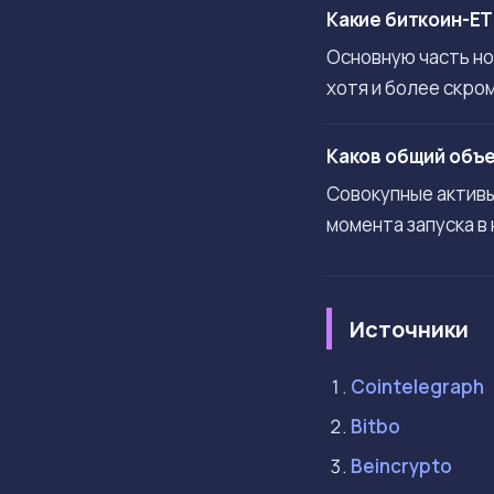
Какие биткоин-E
Основную часть нов
хотя и более скром
Каков общий объе
Совокупные активы
момента запуска в
Источники
Cointelegraph
Bitbo
Beincrypto