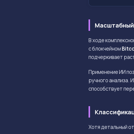
Масштабный 
В ходе комплексно
с блокчейном
Bitc
подчеркивает рас
Применение ИИ поз
ручного анализа. 
способствует пере
Классификац
Хотя детальный от