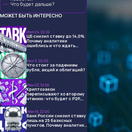
Что будет дальше?
МОЖЕТ БЫТЬ ИНТЕРЕСНО
Июл 24, 22:22
ЦБ снизил ставку до 14,0%.
Почему аналитики
ошиблись и что ждать
дальше?
Июл 3, 20:00
Что стоит за падением
рубля, акций и облигаций?
Июн 23, 10:58
Криптозакон
переписывают ко второму
чтению: что будет с P2P,
USDT и обменниками
Июн 19, 22:00
Банк России снизил ставку
лишь на 25 базисных
пунктов. Почему аналитики
опять не угадали и что