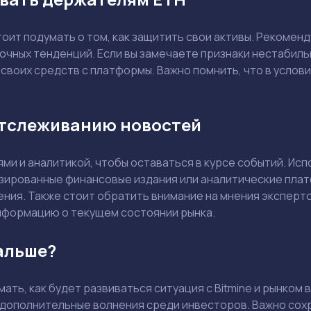
Отправить вопрос
оит подумать о том, как защитить свои активы. Рекомен
Смотреть
Смотреть
ночных тенденций. Если вы замечаете признаки нестабил
 своих средств с платформы. Важно помнить, что в усло
отслеживанию новостей
ми и аналитикой, чтобы оставаться в курсе событий. Ис
изированные финансовые издания или аналитические пла
ния. Также стоит обратить внимание на мнения эксперто
формацию о текущем состоянии рынка.
альше?
ать, как будет развиваться ситуация с Bitmine и рынком
 дополнительные волнения среди инвесторов. Важно сохр