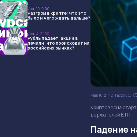
ждать дальше?
Июн 10, 9:00
Разгром в крипте: что это
было и чего ждать дальше?
Июн 4, 21:00
Рубль падает, акции в
печали: что происходит на
российских рынках?
Май 16, 21:42
Factory C.
Криптовесна старто
держателей ETH.
Падение на