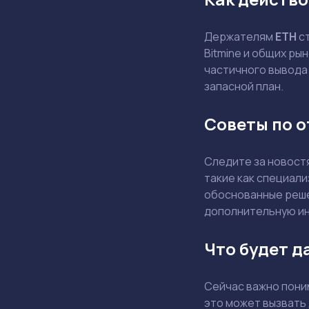
Держателям
ETH
ст
Bitmine и общих ры
частичного вывода
запасной план.
Советы по 
Следите за новостя
такие как специал
обоснованные реше
дополнительную ин
Что будет д
Сейчас важно поним
это может вызвать