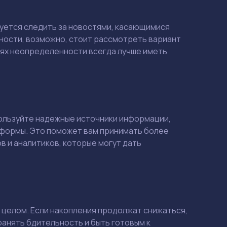
дуется следить за новостями, касающимися
Смотреть
Смотреть
ьности, возможно, стоит рассмотреть вариант
виях неопределенности всегда лучше иметь
пользуйте надежные источники информации,
тформы. Это поможет вам принимать более
в и аналитиков, которые могут дать
 в целом. Если накопления продолжат снижаться,
анять бдительность и быть готовым к