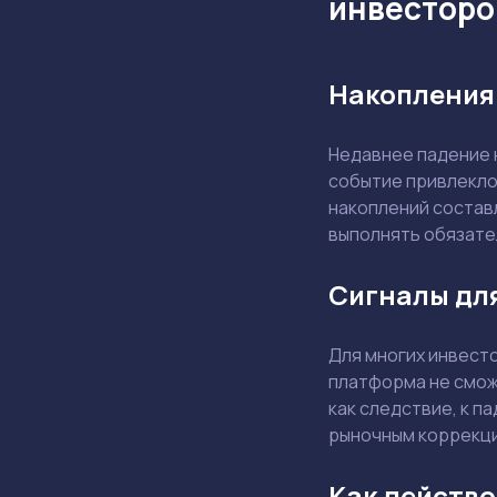
инвесторо
Накопления 
Недавнее падение н
событие привлекло
накоплений состав
выполнять обязате
Сигналы для
Для многих инвесто
платформа не смож
как следствие, к п
рыночным коррекц
Как действ