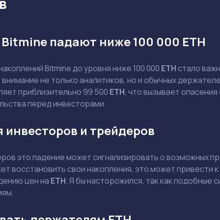
в
Bitmine падают ниже 100 000 ETH
акоплений Bitmine до уровня ниже 100 000
ETH
стало важн
Задать вопрос эксперту
 внимание не только аналитиков, но и обычных держател
Выбрать эксперта
ляет приблизительно 99 500
ETH
, что вызывает опасения
льства перед инвесторами.
 инвесторов и трейдеров
Ваш e-mail не будет опубликован
ров это падение может сигнализировать о возможных про
ет восстановить свои накопления, это может привести к
адению цен на
ETH
. Я бы насторожился, так как подобные
иям.
Держите меня в курсе: эксклюзивные материалы и новости рынка на
почту
Даю согласие на обработку персональных данных
овать держателям ETH