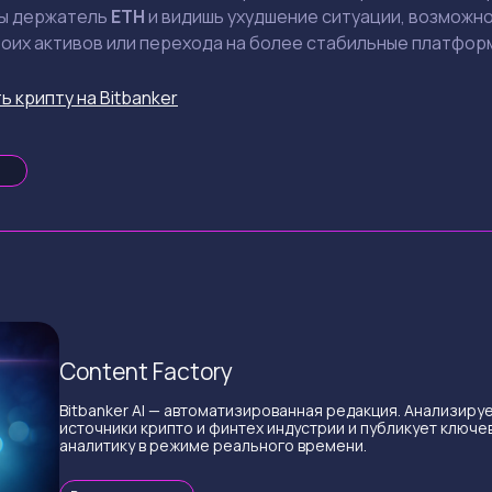
ты держатель
ETH
и видишь ухудшение ситуации, возможн
оих активов или перехода на более стабильные платфор
ь крипту на Bitbanker
Content Factory
Bitbanker AI — автоматизированная редакция. Анализиру
источники крипто и финтех индустрии и публикует ключе
аналитику в режиме реального времени.