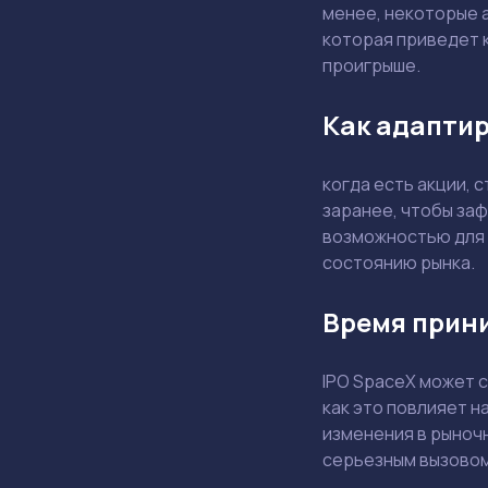
менее, некоторые 
которая приведет 
проигрыше.
Как адаптир
когда есть акции, 
заранее, чтобы заф
возможностью для 
состоянию рынка.
Время прин
IPO SpaceX может с
как это повлияет н
изменения в рыночн
серьезным вызовом