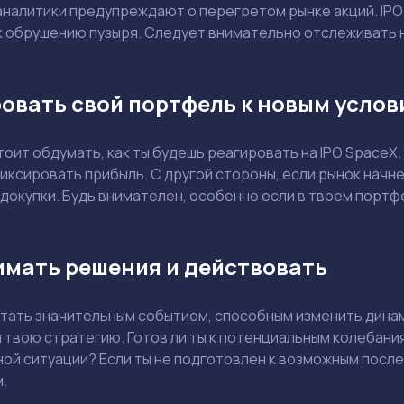
Ваш e-mail не будет опубликован
аналитики предупреждают о перегретом рынке акций. IPO
к обрушению пузыря. Следует внимательно отслеживать н
овать свой портфель к новым усло
Держите меня в курсе: эксклюзивные материалы и новости рынка на
почту
стоит обдумать, как ты будешь реагировать на IPO SpaceX
Даю согласие на обработку персональных данных
иксировать прибыль. С другой стороны, если рынок начн
Отправить вопрос
докупки. Будь внимателен, особенно если в твоем портф
Смотреть
Смотреть
имать решения и действовать
тать значительным событием, способным изменить динами
а твою стратегию. Готов ли ты к потенциальным колебани
ой ситуации? Если ты не подготовлен к возможным после
.