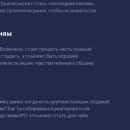
 SpaceX может стать «последней каплей»,
астроения на рынке, чтобы не оказаться в
виям
. Возможно, стоит продать часть позиций
ет падать, это может быть хорошей
еле есть акции, чувствительные к общему
Смотреть
Смотреть
ку рынка. когда есть крупные позиции, подумай,
ям? Как ты собираешься реагировать на
дствиям IPO, это может стать для тебя