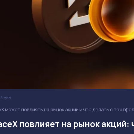
4 мин
ceX может повлиять на рынок акций и что делать с портф
aceX повлияет на рынок акций: