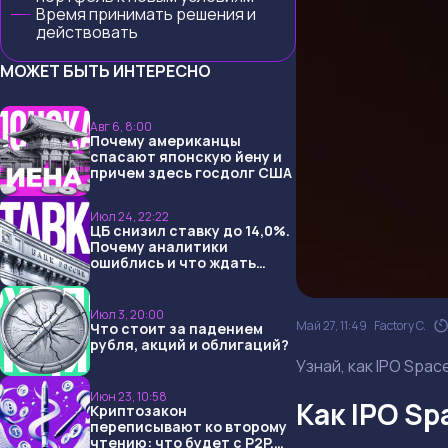
Время принимать решения и
действовать
МОЖЕТ БЫТЬ ИНТЕРЕСНО
Авг 6, 8:00
Почему американцы
спасают японскую йену и
причем здесь госдолг США
Июл 24, 22:22
ЦБ снизил ставку до 14,0%.
Почему аналитики
ошиблись и что ждать
дальше?
Июл 3, 20:00
Май 27, 11:49
Factory C.
Что стоит за падением
рубля, акций и облигаций?
Узнай, как IPO Spa
Июн 23, 10:58
Как IPO Sp
Криптозакон
переписывают ко второму
чтению: что будет с P2P,