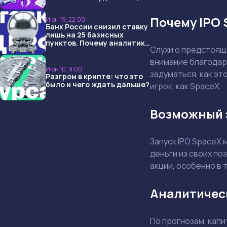
USDT и обменниками
Почему IPO 
Июн 19, 22:00
Банк России снизил ставку
лишь на 25 базисных
пунктов. Почему аналитики
Слухи о предстоящ
опять не угадали и что
ждать дальше?
внимание благодар
Июн 10, 9:00
задуматься, как эт
Разгром в крипте: что это
было и чего ждать дальше?
игрок, как SpaceX.
Возможный 
Запуск IPO SpaceX
деньги из своих по
акции, особенно в
Аналитичес
По прогнозам, кап