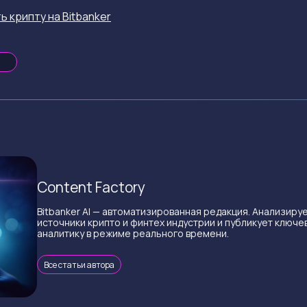
ь крипту на Bitbanker
Content Factory
Bitbanker AI — автоматизированная редакция. Анализиру
источники крипто и финтех индустрии и публикует ключе
аналитику в режиме реального времени.
Все статьи автора