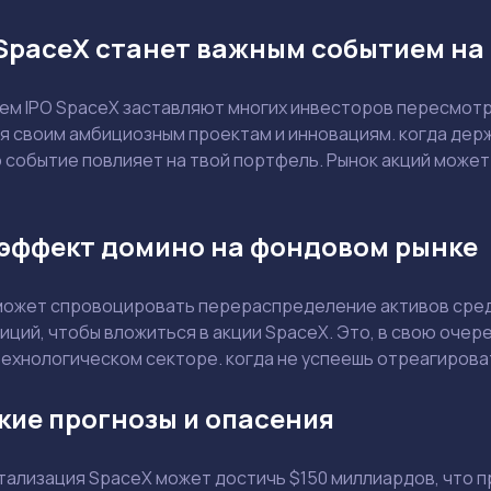
SpaceX станет важным событием на
ем IPO SpaceX заставляют многих инвесторов пересмотр
я своим амбициозным проектам и инновациям. когда держ
о событие повлияет на твой портфель. Рынок акций может
эффект домино на фондовом рынке
 может спровоцировать перераспределение активов сред
зиций, чтобы вложиться в акции SpaceX. Это, в свою очер
 технологическом секторе. когда не успеешь отреагиров
Задать вопрос эксперту
Выбрать эксперта
кие прогнозы и опасения
итализация SpaceX может достичь $150 миллиардов, что 