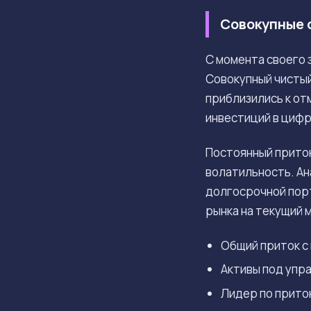
Совокупные 
С момента своего 
Совокупный чистый
приблизились к от
инвестиций в цифр
Постоянный приток
волатильность. Ан
долгосрочной порт
рынка на текущий 
Общий приток с
Активы под упр
Лидер по притока