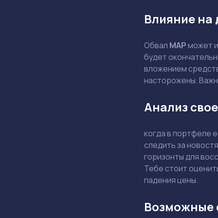
Влияние на 
Обвал
MAP
может и
будет окончательн
вложением средств.
насторожены. Важн
Анализ свое
когда в портфеле 
следить за новостя
горизонты для восс
Тебе стоит оценить
падения цены.
Возможные 