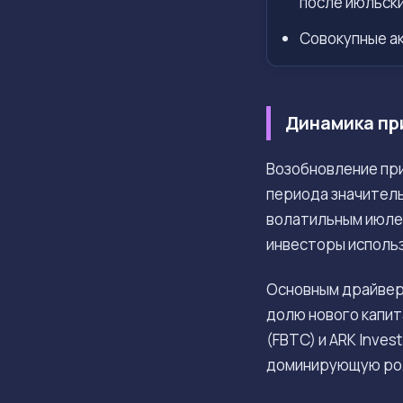
после июльски
Совокупные а
Динамика пр
Возобновление при
периода значител
волатильным июлем
инвесторы исполь
Основным драйвер
долю нового капит
(FBTC) и ARK Inve
доминирующую рол