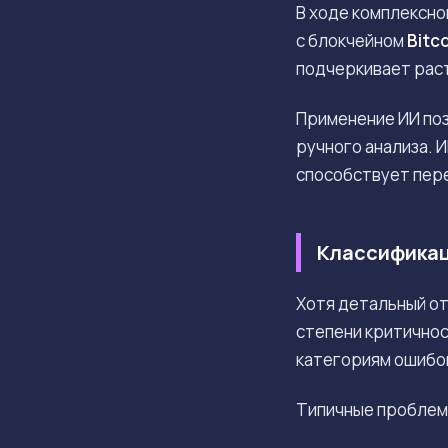
В ходе комплексно
с блокчейном
Bitc
подчеркивает рас
Применение ИИ поз
ручного анализа. 
способствует пере
Классификац
Хотя детальный от
степени критичнос
категориям ошибок
Типичные проблемы