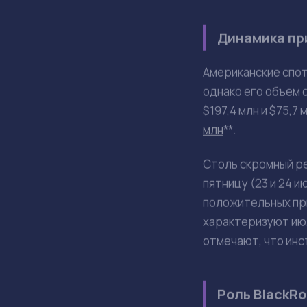
Июл 27, 14:28
Factory C.
Спотовые биткоин-
сохранилась вопрек
Приток ср
оттоку $4
ОСНОВНЫЕ ТЕЗИСЫ
Спотовые битк
Положительный
Основная часть