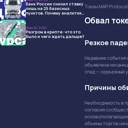
Банк России снизил ставку
Токен MAP Protocol
лишь на 25 базисных
пунктов. Почему аналитики
опять не угадали и что
Обвал токе
ждать дальше?
Июн 10, 9:00
Разгром в крипте: что это
было и чего ждать дальше?
Резкое пад
Недавние события 
объявлена несанкц
спад — серьезный у
Причины обв
Необходимость в п
согласия сообществ
основополагающих 
объемы торгов нача