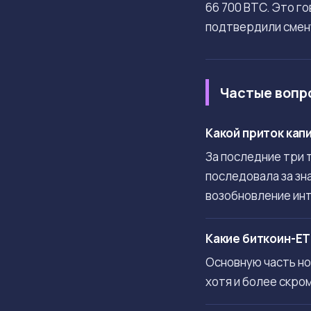
66 700 BTC. Это г
подтвердили смен
Частые вопр
Какой приток кап
За последние три 
последовала за зн
возобновление ин
Какие биткоин-E
Основную часть нов
хотя и более скром