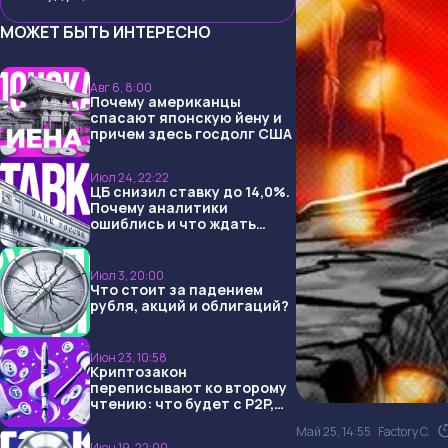
МОЖЕТ БЫТЬ ИНТЕРЕСНО
Авг 6, 8:00
Почему американцы
спасают японскую йену и
причем здесь госдолг США
Июл 24, 22:22
ЦБ снизил ставку до 14,0%.
Почему аналитики
ошиблись и что ждать
дальше?
Июл 3, 20:00
Что стоит за падением
рубля, акций и облигаций?
Июн 23, 10:58
Криптозакон
переписывают ко второму
чтению: что будет с P2P,
USDT и обменниками
Май 25, 14:55
Factory C.
Июн 19, 22:00