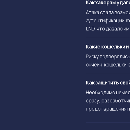
Как хакерам удал
Атака стала возмо
аутентификации.ma
LND, что давало и
Какие кошельки и
Риску подверглись
ончейн-кошельки, 
Как защитить свой
Необходимо немедл
сразу, разработчи
предотвращения п