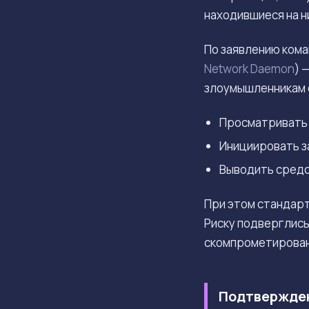
находившиеся на н
По заявлению ком
Network Daemon
) 
злоумышленникам 
Просматривать б
Инициировать з
Выводить средс
При этом стандарт
Риску подверглись
скомпрометирован
Подтвержден