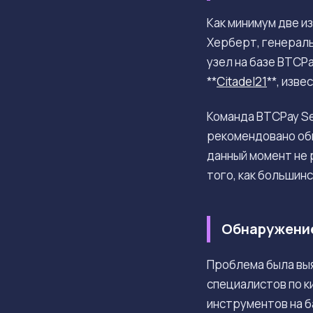
Как минимум две и
Херберт, генерал
узел на базе BTCP
**
Citadel21
**, изв
Команда BTCPay Se
рекомендовано обн
данный момент не 
того, как большин
Обнаружение
Проблема была выя
специалистов по к
инструментов на б