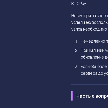
BTCPay.
Несмотря на свое
успели ею восполь
узлов необходимо
Немедленно п
При наличии у
обновление до
Если обновле
сервера до ус
Частые вопр