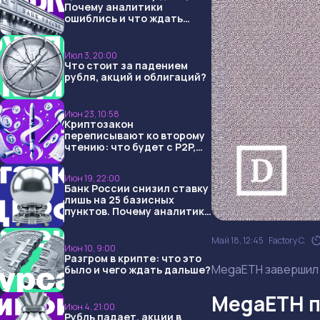
Почему аналитики
ошиблись и что ждать
дальше?
Июл 3, 20:00
Что стоит за падением
рубля, акций и облигаций?
Июн 23, 10:58
Криптозакон
переписывают ко второму
чтению: что будет с P2P,
USDT и обменниками
Июн 19, 22:00
Банк России снизил ставку
лишь на 25 базисных
пунктов. Почему аналитики
опять не угадали и что
ждать дальше?
Май 18, 12:45
Factory C.
Июн 10, 9:00
Разгром в крипте: что это
MegaETH завершил 
было и чего ждать дальше?
MegaETH п
Июн 4, 21:00
Рубль падает, акции в