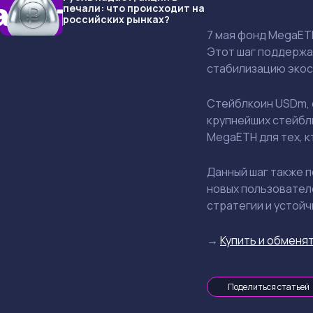
печали: что происходит на
российских рынках?
7 мая фонд MegaET
Этот шаг поддержа
стабилизацию экос
Стейблкоин USDm, с
крупнейших стейбл
MegaETH для тех, к
Данный шаг также 
новых пользователе
стратегии и устой
→
Купить и обменят
Поделиться статьей