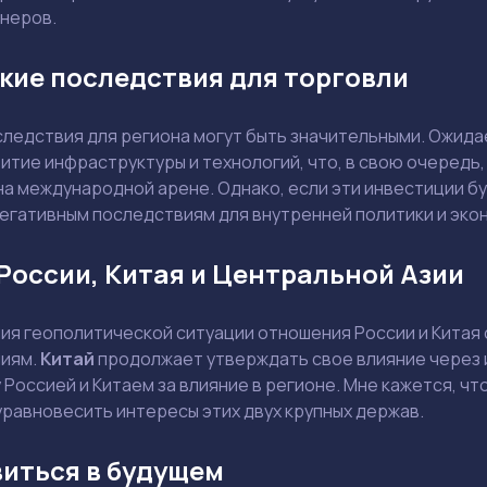
неров.
кие последствия для торговли
Ваш e-mail не будет опубликован
ледствия для региона могут быть значительными. Ожидае
витие инфраструктуры и технологий, что, в свою очеред
а международной арене. Однако, если эти инвестиции бу
негативным последствиям для внутренней политики и эко
Держите меня в курсе: эксклюзивные материалы и новости рынка на
почту
Даю согласие на обработку персональных данных
оссии, Китая и Центральной Азии
Отправить вопрос
ния геополитической ситуации отношения России и Китая
Смотреть
Смотреть
ниям.
Китай
продолжает утверждать свое влияние через и
Россией и Китаем за влияние в регионе. Мне кажется, ч
уравновесить интересы этих двух крупных держав.
виться в будущем