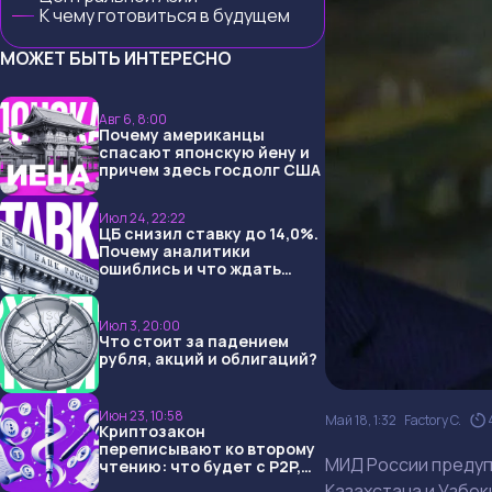
К чему готовиться в будущем
МОЖЕТ БЫТЬ ИНТЕРЕСНО
Авг 6, 8:00
Почему американцы
спасают японскую йену и
причем здесь госдолг США
Июл 24, 22:22
ЦБ снизил ставку до 14,0%.
Почему аналитики
ошиблись и что ждать
дальше?
Июл 3, 20:00
Что стоит за падением
рубля, акций и облигаций?
Июн 23, 10:58
Май 18, 1:32
Factory C.
Криптозакон
переписывают ко второму
МИД России предуп
чтению: что будет с P2P,
USDT и обменниками
Казахстана и Узбек