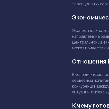
традиционных парт
Экономичес
Экономические пос
направлены на раз
Центральной Азии н
может привести к 
Отношения Р
В условиях измене
серьезным испыта
конкуренции между 
ситуации, пытаясь 
К чему гото