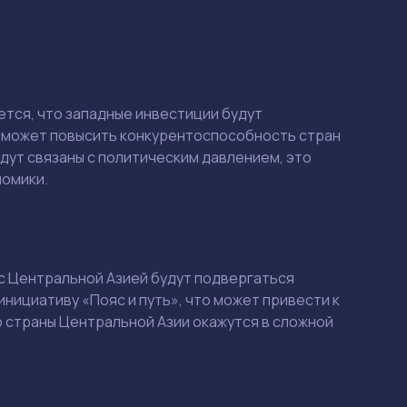
тся, что западные инвестиции будут
ь, может повысить конкурентоспособность стран
дут связаны с политическим давлением, это
номики.
 с Центральной Азией будут подвергаться
Смотреть
Смотреть
нициативу «Пояс и путь», что может привести к
то страны Центральной Азии окажутся в сложной