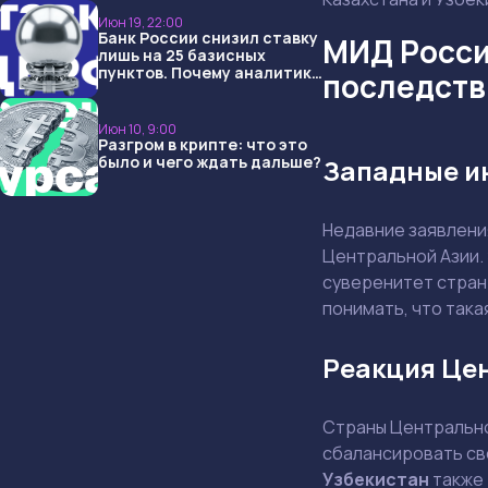
Июн 19, 22:00
Банк России снизил ставку
МИД Росси
лишь на 25 базисных
пунктов. Почему аналитики
последств
опять не угадали и что
ждать дальше?
Июн 10, 9:00
Разгром в крипте: что это
было и чего ждать дальше?
Западные и
Недавние заявлени
Центральной Азии. 
суверенитет стран
понимать, что так
Реакция Цен
Страны Центрально
сбалансировать сво
Узбекистан
также 