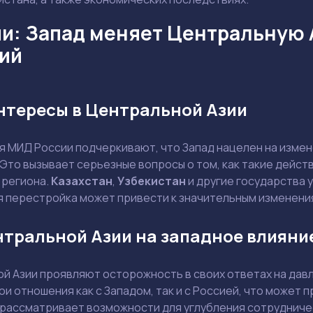
и: Запад меняет Центральную 
ий
нтересы в Центральной Азии
я МИД России подчеркивают, что Запад нацелен на изме
Это вызывает серьезные вопросы о том, как такие действ
 региона.
Казахстан
,
Узбекистан
и другие государства 
ая перестройка может привести к значительным изменени
тральной Азии на западное влияни
й Азии проявляют осторожность в своих ответах на дав
Задать вопрос эксперту
и отношения как с Западом, так и с Россией, что может 
Выбрать эксперта
рассматривает возможности для углубления сотрудничест