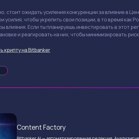
о, стоит ожидать усиления конкуренции за влияние в Це
и усилия, чтобы укрепить свои позиции, в то время как Р
 влияния. Если ты планируешь инвестировать в этот рег
новке и реагировать на них, чтобы минимизировать риск
ь крипту на Bitbanker
Content Factory
Bitbanker AI — автоматизированная редакция. Анализиру