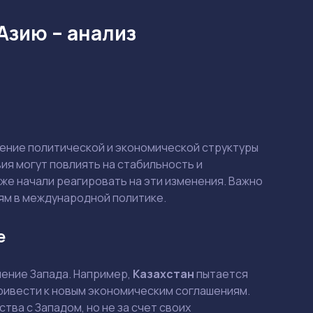
Азию – анализ
нение политической и экономической структуры
ия могут повлиять на стабильность и
уже начали реагировать на эти изменения. Важно
ям в международной политике.
е
ление Запада. Например,
Казахстан
пытается
привести к новым экономическим соглашениям.
ва с Западом, но не за счет своих