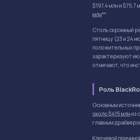
Спотовые биткоин-
сохранилась вопрек
Приток ср
оттоку $4
ОСНОВНЫЕ ТЕЗИСЫ
Спотовые битк
Положительный
Основная часть
Причиной про
Июль рассматр