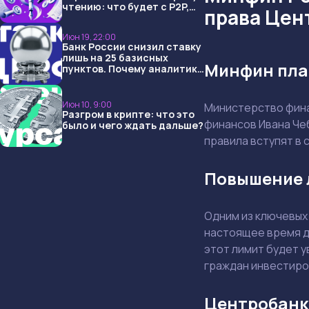
чтению: что будет с P2P,
права Цен
USDT и обменниками
Июн 19, 22:00
Банк России снизил ставку
лишь на 25 базисных
Минфин пла
пунктов. Почему аналитики
опять не угадали и что
ждать дальше?
Июн 10, 9:00
Министерство фина
Разгром в крипте: что это
финансов Ивана Че
было и чего ждать дальше?
правила вступят в 
Повышение 
Одним из ключевых
настоящее время д
этот лимит будет 
граждан инвестиро
Центробанк