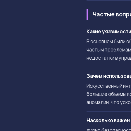
Частые вопр
Какие уязвимости 
В основном были о
частым проблемам 
недостатки в упра
Зачем использова
Искусственный ин
большие объемы ко
аномалии, что уск
Насколько важен 
Аудит безопасност