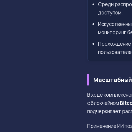
Среди распро
доступом.
Искусственны
мониторинг б
Прохождение 
пользователе
Масштабный 
В ходе комплексно
с блокчейном
Bitc
подчеркивает рас
Применение ИИ поз