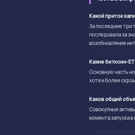
Какой приток кап
За последние три 
последовала за зн
возобновление ин
Какие биткоин-E
Основную часть нов
хотя и более скром
Каков общий объе
Совокупные активы
момента запуска в