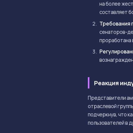
на более жест
составляет б
Требования п
сенаторов-де
проработана 
Регулирован
вознагражден
Реакция инд
Представители аме
отраслевой групп
подчеркнув, что к
пользователей в д