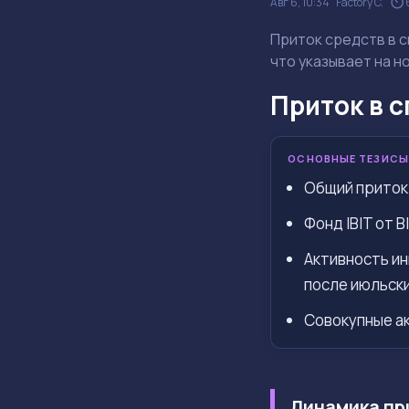
Авг 6, 10:34
Factory C.
Приток средств в с
что указывает на н
Приток в с
ОСНОВНЫЕ ТЕЗИСЫ
Общий приток 
Фонд IBIT от 
Активность ин
после июльски
Совокупные а
Динамика пр