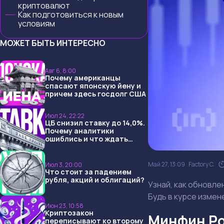
криптовалют
Как подготовиться к новым
условиям
МОЖЕТ БЫТЬ ИНТЕРЕСНО
Авг 6, 8:00
Почему американцы
спасают японскую йену и
причем здесь госдолг США
Июл 24, 22:22
ЦБ снизил ставку до 14,0%.
Почему аналитики
ошиблись и что ждать
дальше?
Май 27, 13:09
Factory C.
Июл 3, 20:00
Что стоит за падением
рубля, акций и облигаций?
Узнай, как обновл
Будь в курсе измен
Июн 23, 10:58
Криптозакон
Минфин Ро
переписывают ко второму