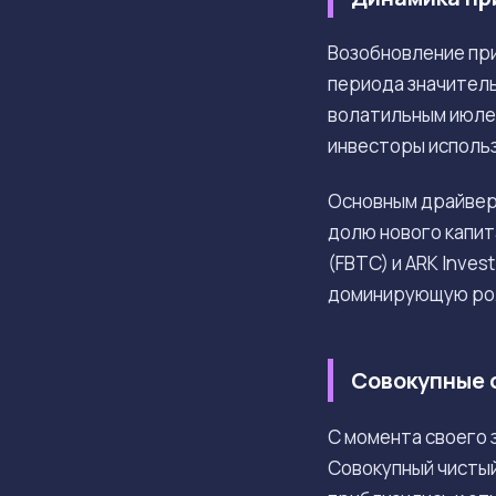
Возобновление при
периода значител
волатильным июлем
инвесторы исполь
Основным драйвер
долю нового капит
(FBTC) и ARK Inve
доминирующую рол
Совокупные 
С момента своего 
Совокупный чистый