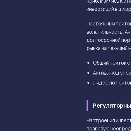
приблизились к от
инвестиций в цифр
Постоянный приток
волатильность. Ан
долгосрочной порт
рынка на текущий 
Общий приток с
Активы под упр
Лидер по притока
Регуляторны
Настроения инвест
правовую неопред