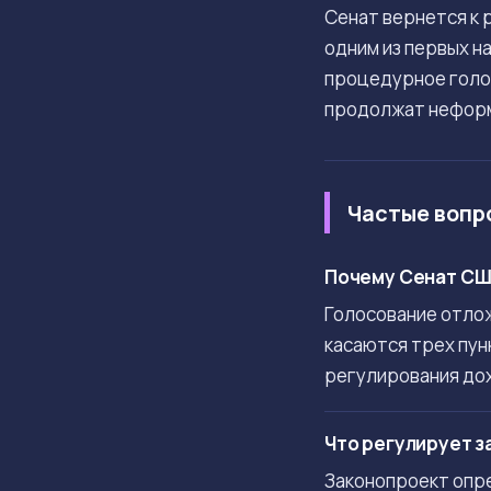
Сенат вернется к
одним из первых н
процедурное голос
продолжат неформ
Частые вопр
Почему Сенат США
Голосование отлож
касаются трех пун
регулирования до
Что регулирует з
Законопроект опре