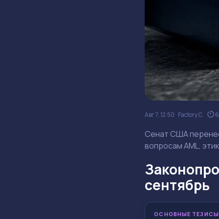
Авг 7, 12:50
Factory C.
6
Сенат США перенес 
вопросам AML, этик
Законопро
сентябрь
ОСНОВНЫЕ ТЕЗИСЫ