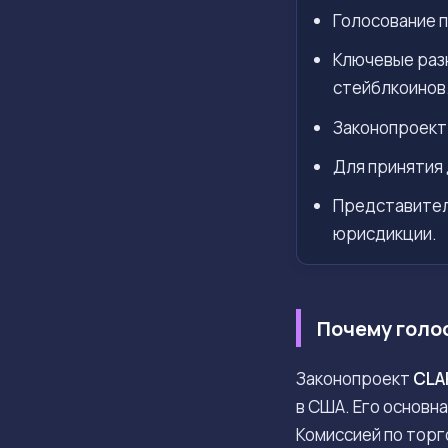
Голосование п
Ключевые разн
стейблкоинов
Законопроект
Для принятия
Представител
юрисдикции.
Почему голо
Законопроект
CLA
в США. Его основн
Комиссией по тор