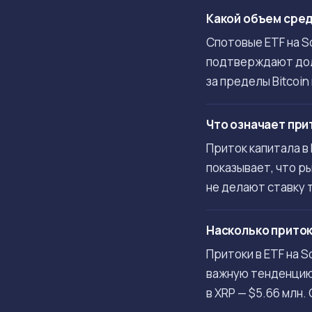
Какой объем сред
Спотовые ETF на So
подтверждают дол
за пределы Bitcoin
Что означает прит
Приток капитала в
показывает, что р
не делают ставку 
Насколько приток 
Притоки в ETF на 
важную тенденцию р
в XRP — $5.66 млн