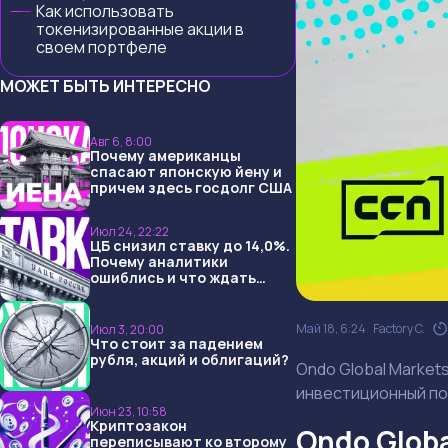
Как использовать
токенизированные акции в
своем портфеле
МОЖЕТ БЫТЬ ИНТЕРЕСНО
Авг 6, 8:00
Почему американцы
спасают японскую йену и
причем здесь госдолг США
Июл 24, 22:22
ЦБ снизил ставку до 14,0%.
Почему аналитики
ошиблись и что ждать
дальше?
Май 18, 6:24
Factory C.
Июл 3, 20:00
Что стоит за падением
рубля, акций и облигаций?
Ondo Global Market
инвестиционный п
Июн 23, 10:58
Криптозакон
Ondo Globa
переписывают ко второму