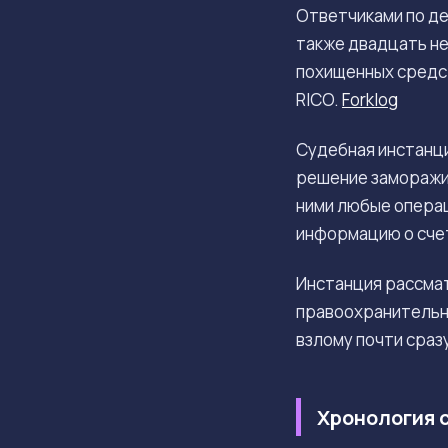
Ответчиками по д
также двадцать не
похищенных средс
RICO.
Forklog
Судебная инстанци
решение заморажив
ними любые операц
информацию о счет
Инстанция рассма
правоохранительн
взлому почти сраз
Хронология 