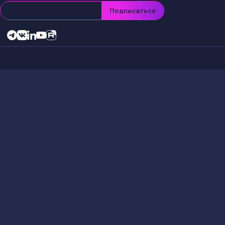
Июл 2, 13:09
Factory C.
Доход Трампа от кр
вызвала споры о к
Доход Тра