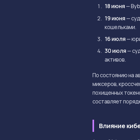
18 июня
— Byb
19 июня
— суд
кошельками.
16 июля
— юр
30 июля
— су
активов.
По состоянию на а
миксеров, кроссч
похищенных токено
составляет поряд
Влияние киб