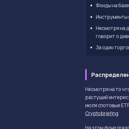
Фонды на базе
Инструменты н
Несмотря на д
говорит о ди
За один торгов
Распределен
Несмотря на то чт
растущий интерес
июля спотовые ETF 
Cryptobriefing
На этом фоне показ