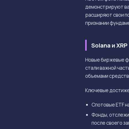
демонстрируют ва
расширяют свои по
признании фундам
Solana и XRP
Новые биржевые фо
стали важной час
объемами средств
Ключевые достижен
Спотовые ETF н
Фонды, отслеж
после своего за