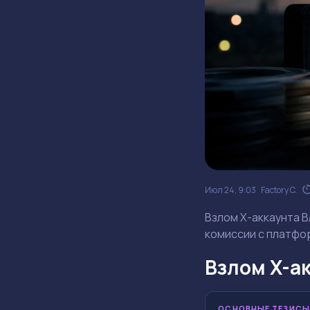
Июл 24, 9:03
Factory C.
Взлом X-аккаунта В
комиссии с платфо
Взлом X-ак
ОСНОВНЫЕ ТЕЗИСЫ