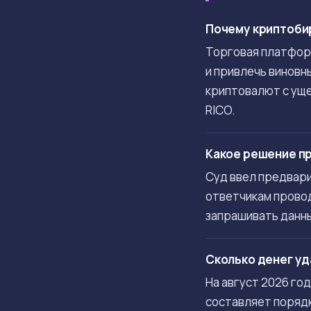
Почему криптобир
Торговая платформ
и привлечь виновн
криптовалют с уще
RICO.
Какое решение пр
Суд ввел предвар
ответчикам провод
запрашивать данны
Сколько денег уд
На август 2026 го
составляет порядк