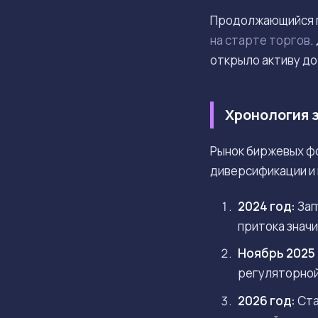
Продолжающийся п
на старте торгов
.
открыло активу до
Хронология з
Рынок биржевых фо
диверсификации и
2024 год:
Зап
притока знач
Ноябрь 2025 
регуляторной
2026 год:
Ста