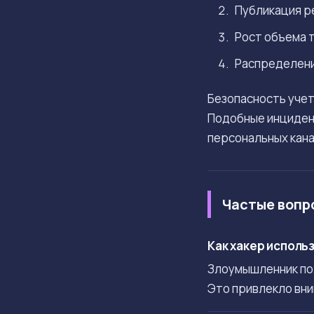
Публикация ре
Рост объема т
Распределение
Безопасность учет
Подобные инциде
персональных кана
Частые вопр
Как хакер исполь
Злоумышленник пол
Это привлекло вни