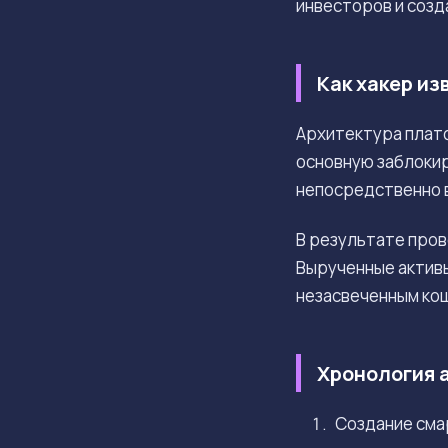
инвесторов и созд
Как хакер и
Архитектура плат
основную заблоки
непосредственно в
В результате про
Вырученные активы
незасвеченным ко
Хронология 
Создание смар