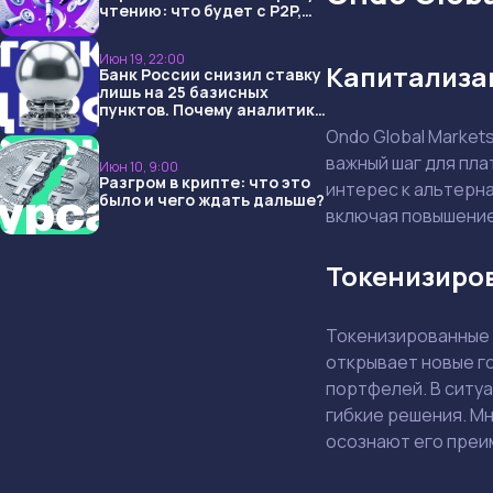
чтению: что будет с P2P,
USDT и обменниками
Июн 19, 22:00
Капитализа
Банк России снизил ставку
лишь на 25 базисных
пунктов. Почему аналитики
опять не угадали и что
Ondo Global Market
ждать дальше?
важный шаг для пл
Июн 10, 9:00
Разгром в крипте: что это
интерес к альтерн
было и чего ждать дальше?
включая повышение
Токенизиров
Токенизированные 
открывает новые го
портфелей. В ситу
гибкие решения. Мн
осознают его преи