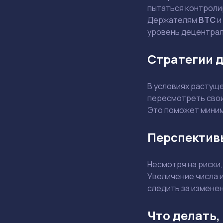
пытаться контроли
Держателям
BTC
и
уровень децентрал
Стратегии 
В условиях растущ
пересмотреть свои
Это поможет миним
Перспектив
Несмотря на риски
Увеличение числа 
следить за измене
Что делать,