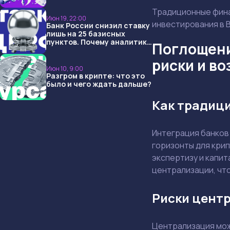
USDT и обменниками
Традиционные фина
Июн 19, 22:00
инвестирования в BT
Банк России снизил ставку
лишь на 25 базисных
пунктов. Почему аналитики
Поглощени
опять не угадали и что
ждать дальше?
риски и в
Июн 10, 9:00
Разгром в крипте: что это
было и чего ждать дальше?
Как традиц
Интеграция банков
горизонты для кри
экспертизу и капит
централизации, чт
Риски цент
Централизация мож