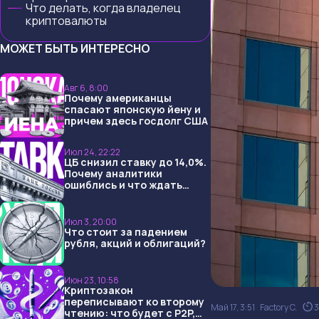
Что делать, когда владелец
криптовалюты
МОЖЕТ БЫТЬ ИНТЕРЕСНО
Авг 6, 8:00
Почему американцы
спасают японскую йену и
причем здесь госдолг США
Июл 24, 22:22
ЦБ снизил ставку до 14,0%.
Почему аналитики
ошиблись и что ждать
дальше?
Июл 3, 20:00
Что стоит за падением
рубля, акций и облигаций?
Июн 23, 10:58
Криптозакон
переписывают ко второму
Май 17, 3:51
Factory C.
3
чтению: что будет с P2P,