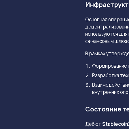
Инфраструкту
Основная операци
децентрализованно
используются для 
финансовым шлюзо
В рамках утвержде
Формирование п
Разработка тех
Взаимодействие
внутренних огр
Состояние те
Дебют
Stablecoin