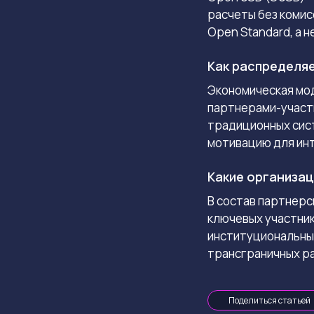
расчеты без комис
Open Standard, а 
Как распределя
Экономическая мо
партнерами-участн
традиционных сист
мотивацию для инт
Какие организац
В состав партнерс
ключевых участнико
институциональны
трансграничных р
Поделиться статьей