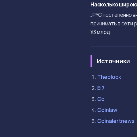
Насколько широко
JPYC постепенно в
принимать в сети 
¥3 млрд.
Источники
Theblock
El7
Co
Coinlaw
Coinalertnews