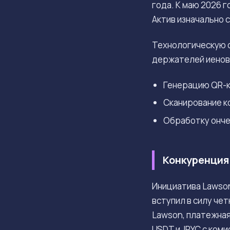
года. К маю 2026 
Актив изначально 
Технологическую 
держателей иеновы
Генерацию QR-к
Сканирование к
Обработку онче
Конкуренция
Инициатива Lawson
вступил в силу че
Lawson, платежна
USDT и JPYC с коми