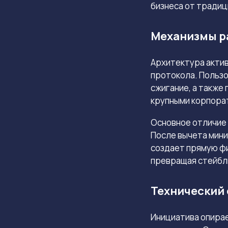
бизнеса от традиц
Механизмы р
Архитектура актив
протокола. Пользо
сжигание, а также
крупными корпора
Основное отличие 
После вычета мин
создает прямую ф
превращая стейблк
Технический 
Инициатива опира