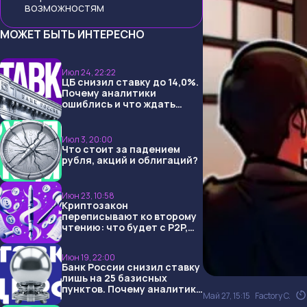
возможностям
МОЖЕТ БЫТЬ ИНТЕРЕСНО
Июл 24, 22:22
ЦБ снизил ставку до 14,0%.
Почему аналитики
ошиблись и что ждать
дальше?
Июл 3, 20:00
Что стоит за падением
рубля, акций и облигаций?
Июн 23, 10:58
Криптозакон
переписывают ко второму
чтению: что будет с P2P,
USDT и обменниками
Июн 19, 22:00
Банк России снизил ставку
лишь на 25 базисных
пунктов. Почему аналитики
Май 27, 15:15
Factory C.
опять не угадали и что