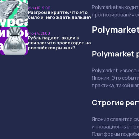
ждать дальше?
Polymarket выходит
Июн 10, 9:00
Разгром в крипте: что это
прогнозирования с
было и чего ждать дальше?
Polymarket
Июн 4, 21:00
Рубль падает, акции в
печали: что происходит на
российских рынках?
Polymarket 
Polymarket, извес
Японии. Это событи
практика, такой ша
Строгие рег
Япония славится св
инновационные тех
Платформы подобно