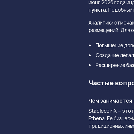
июня 2026 года ин
пункта
.
Подобный 
Аналитики отмечаю
размещений. Для 
Повышение дове
Создание легал
Расширение баз
Частые вопр
Чем занимается 
StablecoinX — это
Ethena. Ее бизнес
традиционных инв