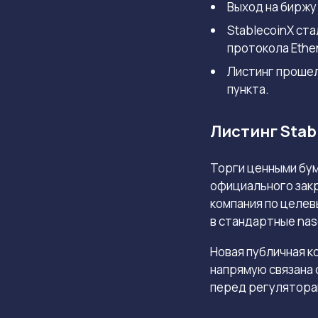
Выход на биржу
StablecoinX ст
протокола Ethe
Листинг прошел
пункта.
Листинг Stab
Торги ценными бу
официального закр
компания по целев
в стандартные
nas
Новая публичная к
напрямую связана
перед регулятора