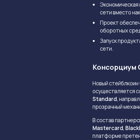
Экономическая 
сети вместо на
Проект обеспеч
оборотных сре
Запуск продукт
сети.
Консорциум O
Новый стейблкоин
осуществляется со
Standard
, направ
прозрачный механ
В состав партнерс
Mastercard
,
Blac
платформе претен