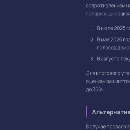
Влияние CLA
Законопроект CLAR
в США. Документ п
товаров ведомст
По оценкам инвес
не может полноце
оставаться в стор
рисков.
Вероятность приня
преткновения стал
который освобож