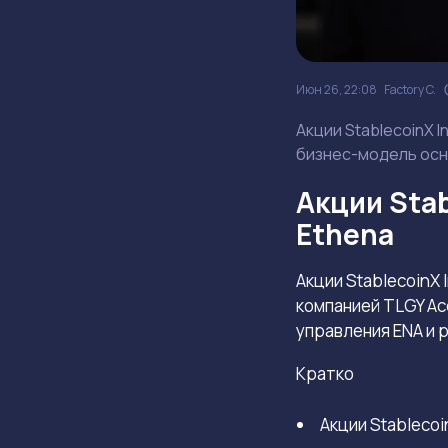
Июн 26, 22:08
Factory C.
Акции StablecoinX 
бизнес-модель осн
Акции Sta
Ethena
Акции StablecoinX
компанией TLGY Ac
управления ENA и р
Кратко
Акции Stablecoi