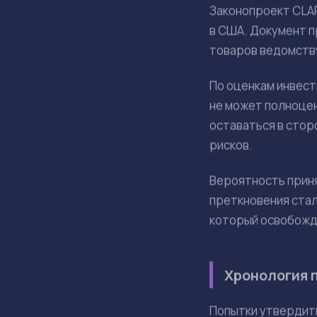
будет три года на 
Последстви
крипторын
ОСНОВНЫЕ ТЕЗИСЫ
Шансы на прин
разработчико
Институциона
нормативного
В случае откл
через токениз
Сектор децен
капитализации