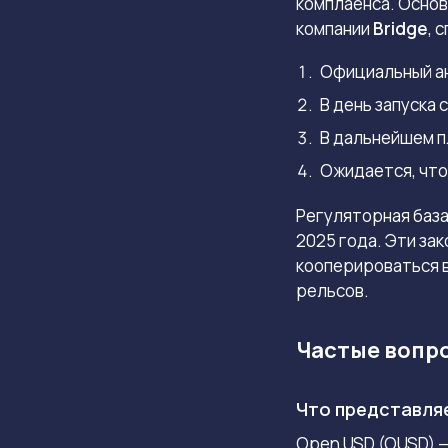
комплаенса. Осно
компании
Bridge
, 
Официальный ан
В день запуска
В дальнейшем п
Ожидается, что
Регуляторная баз
2025 года. Эти за
кооперироваться в
рельсов.
Частые вопр
Что представля
Open USD (OUSD) 