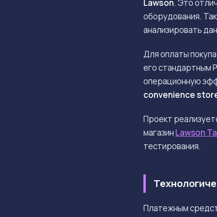
Lawson
. Это отли
оборудования. Так
анализировать дан
Для оплаты покупа
его стандартным P
операционную эффе
convenience stor
Проект реализует
магазин
Lawson Ta
тестирования.
Технологичес
Платежным средс