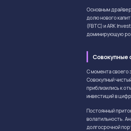
Основным драйвер
долю нового капит
(FBTC) и ARK Inve
доминирующую рол
Совокупные 
С момента своего 
Совокупный чистый
приблизились к от
инвестиций в цифр
Постоянный приток
волатильность. Ан
долгосрочной порт