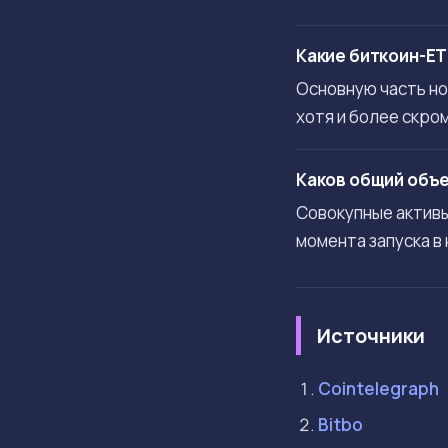
Какие биткоин-E
Основную часть нов
хотя и более скром
Каков общий объе
Совокупные активы
момента запуска в
Источники
Cointelegraph
Bitbo