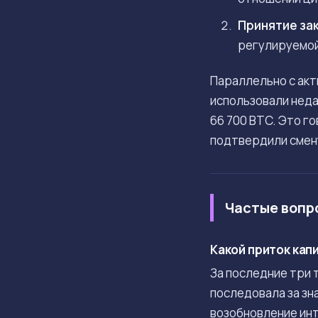
Принятие зак
регулируемой 
Параллельно с акт
использовали неда
66 700 BTC. Это г
подтвердили смен
Частые вопр
Какой приток кап
За последние три 
последовала за зн
возобновление ин