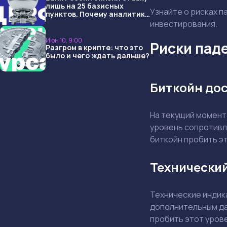
лишь на 25 базисных
Узнайте о рисках п
пунктов. Почему аналитики
опять не угадали и что
инвестирования.
ждать дальше?
Июн 10, 9:00
Риски пад
Разгром в крипте: что это
было и чего ждать дальше?
Биткойн дос
На текущий момен
уровень сопротивл
биткойн пробить эт
Технически
Технические индик
дополнительным да
пробить этот урове