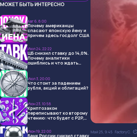
МОЖЕТ БЫТЬ ИНТЕРЕСНО
Авг 6, 8:00
Почему американцы
спасают японскую йену и
причем здесь госдолг США
Июл 24, 22:22
ЦБ снизил ставку до 14,0%.
Почему аналитики
ошиблись и что ждать
дальше?
Июл 3, 20:00
Что стоит за падением
рубля, акций и облигаций?
Июн 23, 10:58
Криптозакон
переписывают ко второму
чтению: что будет с P2P,
USDT и обменниками
Июн 19, 22:00
Май 25, 9:45
Factory C.
Банк России снизил ставку