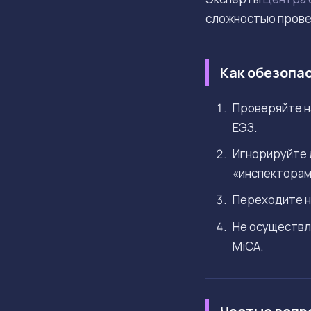
сложностью провер
Как обезопа
Проверяйте н
ЕЭЗ.
Игнорируйте 
«инспекторам
Переходите н
Не осуществл
MiCA.