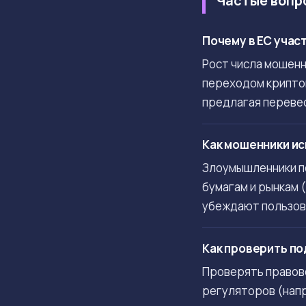
Частые вопр
Почему в ЕС учас
Рост числа мошенн
переходом крипто
предлагая переве
Как мошенники ис
Злоумышленники п
бумагам и рынкам 
убеждают пользов
Как проверить по
Проверять правов
регуляторов (напр