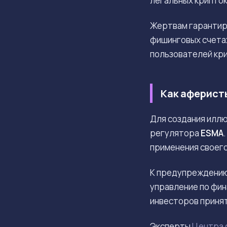
легальных крипток
Жертвам гарантиру
фишинговых счетах
пользователей кри
Как аферист
Для создания илл
регулятора
ESMA
применения своего
К предупреждению
управление по фин
инвесторов принят
Эксперты
Центра 