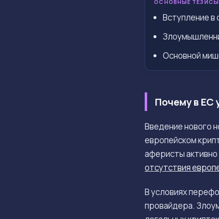
ОСНОВНЫЕ ТЕЗИСЫ
Вступление в 
Злоумышленни
Основной миш
Почему в ЕС
Введение нового 
европейском крип
аферисты активно 
отсутствия европ
В условиях переф
провайдера. Злоу