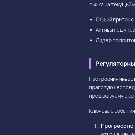
рынка на текущий 
Общий приток с
Активы под упр
Лидер по притока
Регуляторны
Настроения инвест
правовую неопред
предсказуемую сре
Ключевые события,
Прогресс по 
отношении ци