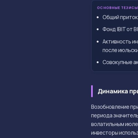
ОСНОВНЫЕ ТЕЗИСЫ
Общий приток 
Фонд IBIT от 
Активность ин
после июльски
Совокупные а
Динамика пр
Возобновление при
периода значител
волатильным июлем
инвесторы исполь