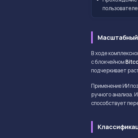
пользователе
Масштабный 
В ходе комплексно
с блокчейном
Bitc
подчеркивает рас
Применение ИИ поз
ручного анализа. 
способствует пере
Классификац